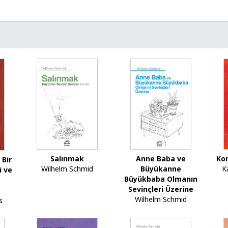
Ko
Salınmak
Anne Baba ve
 Bir
K
Wilhelm Schmid
Büyükanne
ü ve
Büyükbaba Olmanın
Sevinçleri Üzerine
Wilhelm Schmid
s