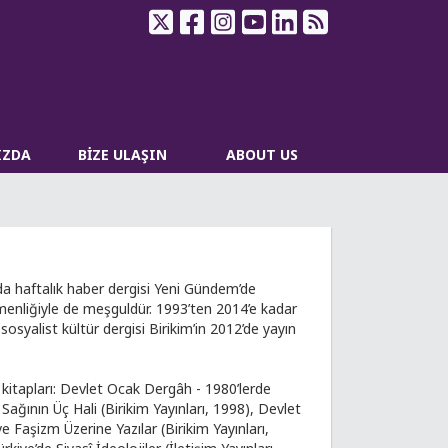
IZDA
BİZE ULAŞIN
ABOUT US
nda haftalık haber dergisi Yeni Gündem’de
rmenliğiyle de meşguldür. 1993’ten 2014’e kadar
sosyalist kültür dergisi Birikim’in 2012’de yayın
ış kitapları: Devlet Ocak Dergâh - 1980’lerde
 Sağının Üç Hali (Birikim Yayınları, 1998), Devlet
e Faşizm Üzerine Yazılar (Birikim Yayınları,