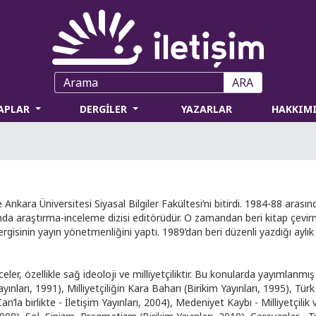
ARA
TAPLAR
DERGİLER
YAZARLAR
HAKKIM
Ankara Üniversitesi Siyasal Bilgiler Fakültesi’ni bitirdi. 1984-88 arası
rı’nda araştırma-inceleme dizisi editörüdür. O zamandan beri kitap çevi
ergisinin yayın yönetmenliğini yaptı. 1989’dan beri düzenli yazdığı aylık 
nceler, özellikle sağ ideoloji ve milliyetçiliktir. Bu konularda yayımlanm
yınları, 1991), Milliyetçiliğin Kara Baharı (Birikim Yayınları, 1995), Türk
a birlikte - İletişim Yayınları, 2004), Medeniyet Kaybı - Milliyetçilik v