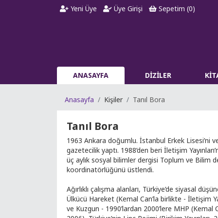
Yeni Üye
Üye Girişi
Sepetim (
0
)
ANASAYFA
DİZİLER
Kİ
Anasayfa
Kişiler
Tanıl Bora
Tanıl Bora
1963 Ankara doğumlu. İstanbul Erkek Lisesi’ni ve 
gazetecilik yaptı. 1988’den beri İletişim Yayınla
üç aylık sosyal bilimler dergisi Toplum ve Bilim d
koordinatörlüğünü üstlendi.
Ağırlıklı çalışma alanları, Türkiye’de siyasal düşü
Ülkücü Hareket (Kemal Can’la birlikte - İletişim Ya
ve Kuzgun - 1990’lardan 2000’lere MHP (Kemal Can’l