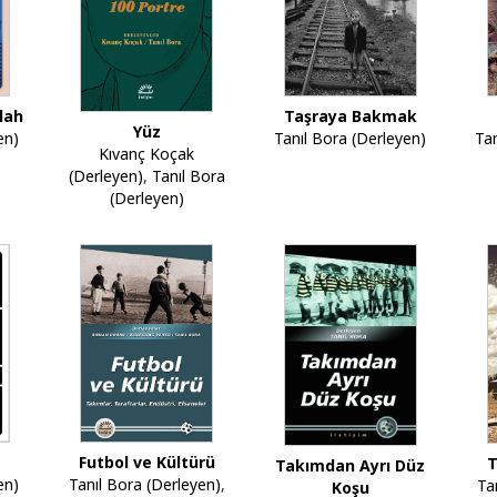
lah
Taşraya Bakmak
Yüz
en)
Ta
Tanıl Bora (Derleyen)
Kıvanç Koçak
(Derleyen)
,
Tanıl Bora
(Derleyen)
Futbol ve Kültürü
T
Takımdan Ayrı Düz
en)
Tanıl Bora (Derleyen)
,
Ta
Koşu