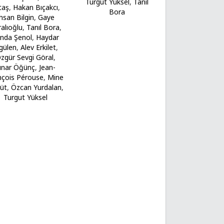
Turgut Yüksel
,
Tanıl
taş
,
Hakan Bıçakcı
,
Bora
hsan Bilgin
,
Gaye
alıoğlu
,
Tanıl Bora
,
nda Şenol
,
Haydar
gülen
,
Alev Erkilet
,
zgür Sevgi Göral
,
ınar Öğünç
,
Jean-
nçois Pérouse
,
Mine
üt
,
Özcan Yurdalan
,
Turgut Yüksel