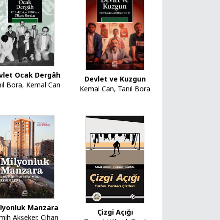
vlet Ocak Dergâh
Devlet ve Kuzgun
ıl Bora
,
Kemal Can
Kemal Can
,
Tanıl Bora
lyonluk Manzara
Çizgi Açığı
mih Akşeker
,
Cihan