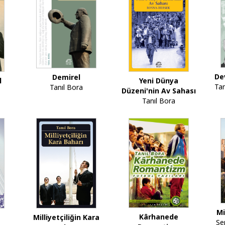
De
Demirel
l
Yeni Dünya
Tan
Tanıl Bora
Düzeni'nin Av Sahası
Tanıl Bora
Mi
Kârhanede
Milliyetçiliğin Kara
Se