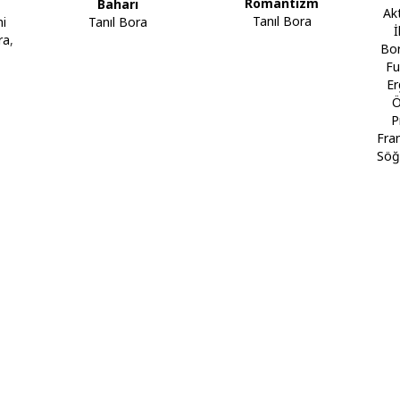
Romantizm
Baharı
Ak
Tanıl Bora
Tanıl Bora
i
İ
ra
,
Bor
Fu
Er
Ö
P
Fra
Söğ