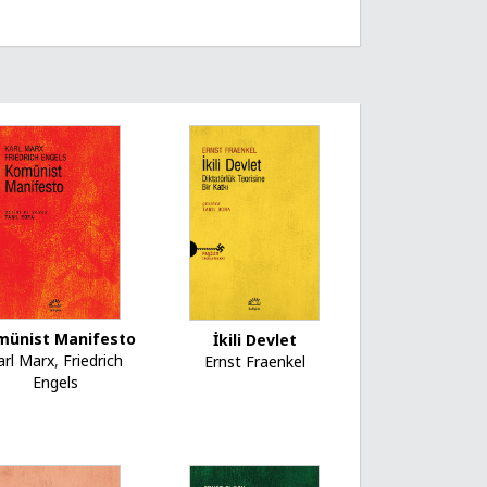
münist Manifesto
İkili Devlet
arl Marx
,
Friedrich
Ernst Fraenkel
Engels