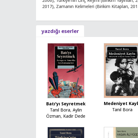
2006), Türkiye’nin Linç Rejimi (Birikim Yayınları, 
2017), Zamanın Kelimeleri (Birikim Kitapları, 2018
yazdığı eserler
Medeniyet Kay
Batı'yı Seyretmek
Tanıl Bora
Tanıl Bora
,
Aylin
Özman
,
Kadir Dede