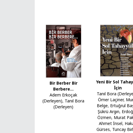
Yeni Bir Sol Taha
Bir Berber Bir
İçin
Berbere...
Tanıl Bora (Derley
Adem Erkoçak
Ömer Laçiner
,
Mur
(Derleyen)
,
Tanıl Bora
Belge
,
Ertuğrul Ba
(Derleyen)
Şükrü Argın
,
Erdo
Özmen
,
Murat Pak
Ahmet İnsel
,
Hak
Gürses
,
Tuncay Bir