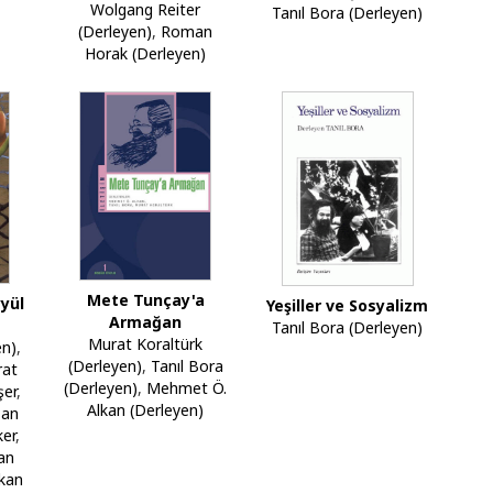
Wolgang Reiter
Tanıl Bora (Derleyen)
(Derleyen)
,
Roman
Horak (Derleyen)
Mete Tunçay'a
yyül
Yeşiller ve Sosyalizm
Armağan
Tanıl Bora (Derleyen)
Murat Koraltürk
en)
,
(Derleyen)
,
Tanıl Bora
at
(Derleyen)
,
Mehmet Ö.
şer
,
Alkan (Derleyen)
ğan
er
,
an
kan