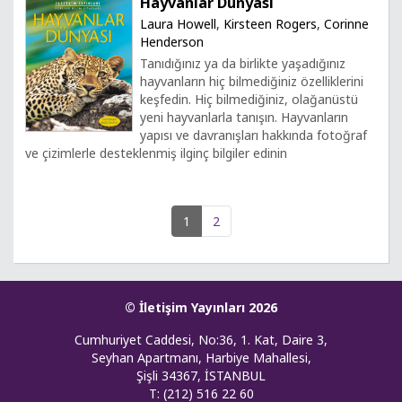
Hayvanlar Dünyası
Laura Howell
,
Kirsteen Rogers
,
Corinne
Henderson
Tanıdığınız ya da birlikte yaşadığınız
hayvanların hiç bilmediğiniz özelliklerini
keşfedin. Hiç bilmediğiniz, olağanüstü
yeni hayvanlarla tanışın. Hayvanların
yapısı ve davranışları hakkında fotoğraf
ve çizimlerle desteklenmiş ilginç bilgiler edinin
1
2
© İletişim Yayınları 2026
Cumhuriyet Caddesi, No:36, 1. Kat, Daire 3,
Seyhan Apartmanı, Harbiye Mahallesi,
Şişli 34367, İSTANBUL
T: (212) 516 22 60