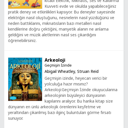
kitabı Elektrik, Mıknatıs, Ses ve Kaldırma
Kuvveti evde ve okulda yapabileceğiniz
pratik deney ve etkinlikleri kapsıyor. Bu deneyler sayesinde
elektriğin nasıl oluştuğunu, nesnelerin nasıl yüzdüğünü ve
neden battıklarını, mıknatısların bazı metalleri nasıl
kendilerine doğru çektiğini, manyetik alanın ne anlama
geldiğini ve müzik aletlerinin nasıl ses çıkardığını
öğrenebilirsiniz.
Arkeoloji
Geçmişin İzinde
Abigail Wheatley
,
Struan Reid
Geçmişin izinde, heyecan verici bir
yolculuğa hazır mısınız?
Arkeoloji:Geçmişin İzinde okuyucularına
arkeolojinin büyüleyici dünyasının
kapılarını aralıyor. Bu harika kitap size
dünyanın en ünlü arkeolojik örenlerini keşfetme ve
yeraltından çıkarılmış bazı ilginç buluntuları görme fırsatı
sunuyor.