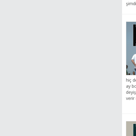
şimdi
hiç d
ay b
deyiş
verir