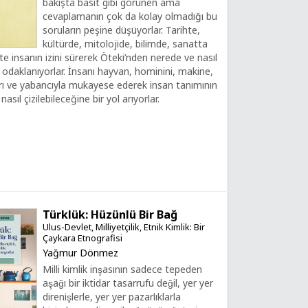
bakışta basit gibi görünen ama
cevaplamanın çok da kolay olmadığı bu
soruların peşine düşüyorlar. Tarihte,
kültürde, mitolojide, bilimde, sanatta
te insanın izini sürerek Öteki’nden nerede ve nasıl
a odaklanıyorlar. İnsanı hayvan, hominini, makine,
rı ve yabancıyla mukayese ederek insan tanımının
 nasıl çizilebileceğine bir yol arıyorlar.
Türklük: Hüzünlü Bir Bağ
Ulus-Devlet, Milliyetçilik, Etnik Kimlik: Bir
Çaykara Etnografisi
Yağmur Dönmez
Milli kimlik inşasının sadece tepeden
aşağı bir iktidar tasarrufu değil, yer yer
direnişlerle, yer yer pazarlıklarla