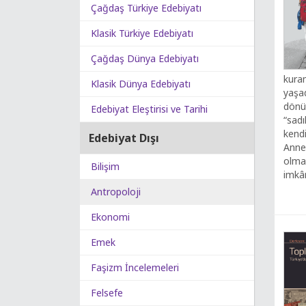
Çağdaş Türkiye Edebiyatı
Klasik Türkiye Edebiyatı
Çağdaş Dünya Edebiyatı
kura
Klasik Dünya Edebiyatı
yaşad
dönüş
Edebiyat Eleştirisi ve Tarihi
“sadı
kendi
Edebiyat Dışı
Anne
olman
Bilişim
imkân
Antropoloji
Ekonomi
Emek
Faşizm İncelemeleri
Felsefe