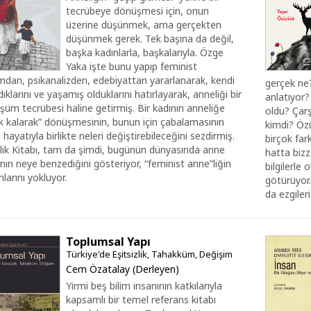
tecrübeye dönüşmesi için, onun
üzerine düşünmek, ama gerçekten
düşünmek gerek. Tek başına da değil,
başka kadınlarla, başkalarıyla. Özge
Yaka işte bunu yapıp feminist
mdan, psikanalizden, edebiyattan yararlanarak, kendi
gerçek ne
ıklarını ve yaşamış olduklarını hatırlayarak, anneliği bir
anlatıyor
üm tecrübesi haline getirmiş. Bir kadının anneliğe
oldu? Çarş
k kalarak” dönüşmesinin, bunun için çabalamasının
kimdi? Özü
 hayatıyla birlikte neleri değiştirebileceğini sezdirmiş.
birçok far
lik Kitabı, tam da şimdi, bugünün dünyasında anne
hatta bizz
ın neye benzediğini gösteriyor, “feminist anne”liğin
bilgilerle 
larını yokluyor.
götürüyor.
da ezgiler
Toplumsal Yapı
Türkiye'de Eşitsizlik, Tahakküm, Değişim
Cem Özatalay (Derleyen)
Yirmi beş bilim insanının katkılarıyla
kapsamlı bir temel referans kitabı