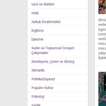
Gezi ve Rehber
Hobi
dönüş
Hukuk İncelemeleri
veril
işgüc
İngilizce
sorun
sınıf
İşletme
mücad
Kadın ve Toplumsal Cinsiyet
mücad
Çalışmaları
çalı
ilişki
Kentleşme, Çevre ve Ekoloji
Mimarlık
Politika/Siyaset
Popüler Kültür
Psikoloji
Sağlık