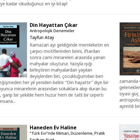
ye kadar okuduğunuz en iyi kitap!
Din Hayattan Çıkar
Antropolojik Denemeler
Tayfun Atay
Ramazan ayı geldiğinde memleketin en
çarpıcı motiflerinden birini, iftardan
sonra cami minareleri arasında yanan
mahyalar oluşturur. Yazıyla ışığı
birleştiren mahyalardan yayılan
deyişlerden biri, çocukluğumdan beri
zamanda Os
eğişmeden her yıl yeniden belirir. “Din hayattır” diye bir
gelenekler
oyunca minarelerin arasından sokaklara akıp duran bu
siyasi güç
, garip bir şekilde hem huzur hem de tatlı bir ürperti
antropoloj
 insana...
ayrıntılı b
Haneden Ev Haline
“Türk Evi"nde Mimari, Düzenleme, Pratik
Seyhan Kurt