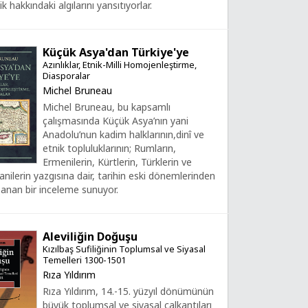
k hakkındaki algılarını yansıtıyorlar.
Küçük Asya'dan Türkiye'ye
Azınlıklar, Etnik-Milli Homojenleştirme,
Diasporalar
Michel Bruneau
Michel Bruneau, bu kapsamlı
çalışmasında Küçük Asya’nın yani
Anadolu’nun kadim halklarının,dinî ve
etnik topluluklarının; Rumların,
Ermenilerin, Kürtlerin, Türklerin ve
anilerin yazgısına dair, tarihin eski dönemlerinden
anan bir inceleme sunuyor.
Aleviliğin Doğuşu
Kızılbaş Sufiliğinin Toplumsal ve Siyasal
Temelleri 1300-1501
Rıza Yıldırım
Rıza Yıldırım, 14.-15. yüzyıl dönümünün
büyük toplumsal ve siyasal çalkantıları