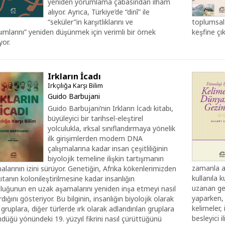
yeniden yorumlama çabasından ilham
alıyor. Ayrıca, Türkiye’de “dinî” ile
“seküler”in karşıtlıklarını ve
toplumsal y
şımlarını” yeniden düşünmek için verimli bir örnek
keşfine çık
yor.
Irkların İcadı
Irkçılığa Karşı Bilim
Guido Barbujani
Guido Barbujani’nin Irkların İcadı kitabı,
büyüleyici bir tarihsel-eleştirel
yolculukla, ırksal sınıflandırmaya yönelik
ilk girişimlerden modern DNA
çalışmalarına kadar insan çeşitliliğinin
biyolojik temeline ilişkin tartışmanın
zamanla anl
alarının izini sürüyor. Genetiğin, Afrika kökenlerimizden
kullanıla k
kıtanın kolonileştirilmesine kadar insanlığın
uzanan geni
luğunun en uzak aşamalarını yeniden inşa etmeyi nasıl
yaparken, d
rdığını gösteriyor. Bu bilginin, insanlığın biyolojik olarak
kelimeler, 
ı gruplara, diğer türlerde ırk olarak adlandırılan gruplara
besleyici i
ndüğü yönündeki 19. yüzyıl fikrini nasıl çürüttüğünü