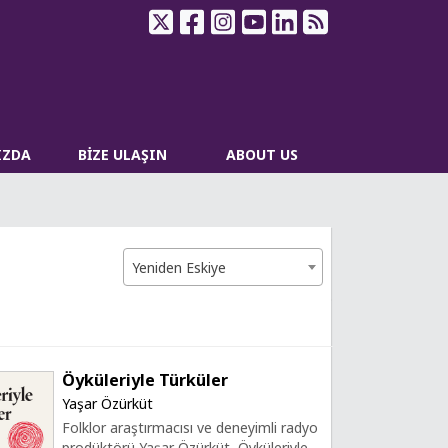
IZDA
BİZE ULAŞIN
ABOUT US
Yeniden Eskiye
Öyküleriyle Türküler
Yaşar Özürküt
Folklor araştırmacısı ve deneyimli radyo
prodüktörü Yaşar Özürküt, Öyküleriyle