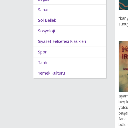
Sanat
“karı
Sol Bellek
sunu
Sosyoloji
Siyaset Felsefesi Klasikleri
Spor
Tarih
Yemek Kültürü
aşam
beş 
yolcu
başa
farkl
bölü