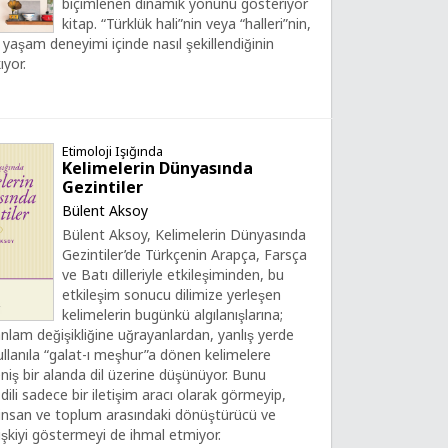
biçimlenen dinamik yönünü gösteriyor
kitap. “Türklük hali”nin veya “halleri”nin,
aşam deneyimi içinde nasıl şekillendiğinin
ıyor.
Etimoloji Işığında
Kelimelerin Dünyasında
Gezintiler
Bülent Aksoy
Bülent Aksoy, Kelimelerin Dünyasında
Gezintiler’de Türkçenin Arapça, Farsça
ve Batı dilleriyle etkileşiminden, bu
etkileşim sonucu dilimize yerleşen
kelimelerin bugünkü algılanışlarına;
am değişikliğine uğrayanlardan, yanlış yerde
ullanıla “galat-ı meşhur”a dönen kelimelere
ş bir alanda dil üzerine düşünüyor. Bunu
ili sadece bir iletişim aracı olarak görmeyip,
insan ve toplum arasındaki dönüştürücü ve
lişkiyi göstermeyi de ihmal etmiyor.