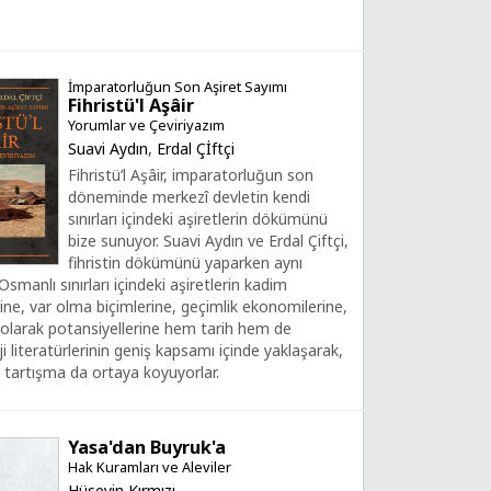
İmparatorluğun Son Aşiret Sayımı
Fihristü'l Aşâir
Yorumlar ve Çeviriyazım
Suavi Aydın
,
Erdal Çİftçi
Fihristü’l Aşâir, imparatorluğun son
döneminde merkezî devletin kendi
sınırları içindeki aşiretlerin dökümünü
bize sunuyor. Suavi Aydın ve Erdal Çiftçi,
fihristin dökümünü yaparken aynı
manlı sınırları içindeki aşiretlerin kadim
ine, var olma biçimlerine, geçimlik ekonomilerine,
 olarak potansiyellerine hem tarih hem de
i literatürlerinin geniş kapsamı içinde yaklaşarak,
ir tartışma da ortaya koyuyorlar.
Yasa'dan Buyruk'a
Hak Kuramları ve Aleviler
Hüseyin Kırmızı