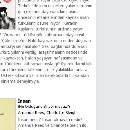
Türküler’de kimi nispeten yakın zamanın
gerçeklerine dayanan, kimi asırlar
öncesinin efsanelerinden kaynaklanan
türkülerin özüne iniyor: “Karadır
Kaşların” türküsünün ardında yatan
? “Ormancı” türküsünün kahramanı olayı nasıl
? “Çökertme”de Halil, kaymakamla neden düşman
amba’yı sel nasıl aldı? Gesi bağlarında dolanan
rküt, yıllarını verdiği araştırmaların neticesinde
klı kaynaktan, halkın yaşayan hafızasından ve
at türkülerin kahramanlarıyla görüşerek damıttığı
okuru türkülerin kökenine, o ilk yakıldıkları anlara
 Üstelik kitapta yer alan karekodlarla bir yandan
i dinleme deneyimiyle...
İnsan
(Ne Olduğunu Biliyor muyuz?)
Amanda Rees
,
Charlotte Sleigh
İnsan nedir? İnsan olmayan nedir?
Amanda Rees ve Charlotte Sleigh ilk