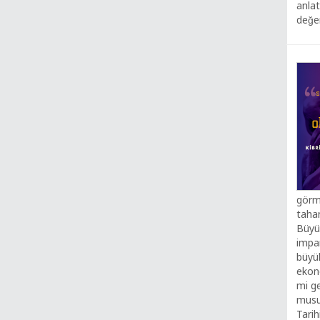
anlat
değe
görm
taha
Büyü
impar
büyük
ekon
mi g
musu
Tarih