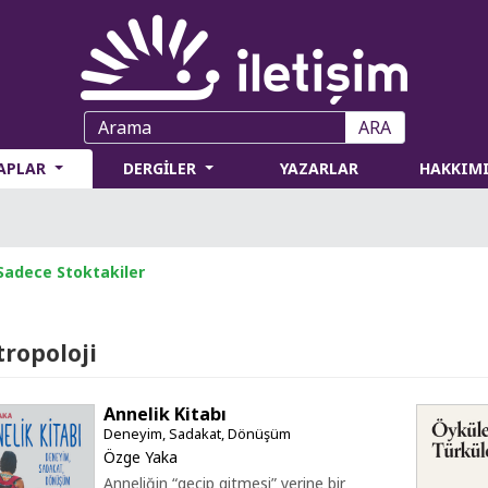
ARA
TAPLAR
DERGİLER
YAZARLAR
HAKKIM
Sadece Stoktakiler
tropoloji
Annelik Kitabı
Deneyim, Sadakat, Dönüşüm
Özge Yaka
Anneliğin “geçip gitmesi” yerine bir