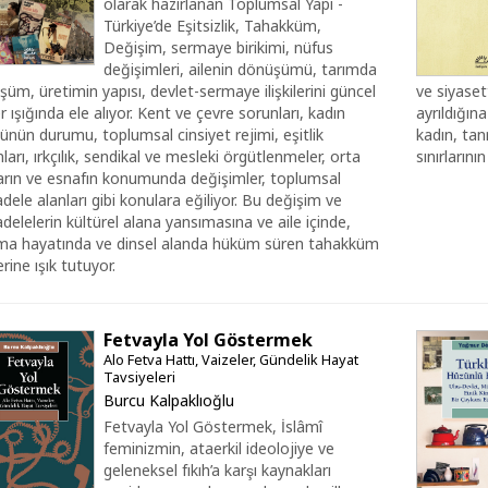
olarak hazırlanan Toplumsal Yapı -
Türkiye’de Eşitsizlik, Tahakküm,
Değişim, sermaye birikimi, nüfus
değişimleri, ailenin dönüşümü, tarımda
üm, üretimin yapısı, devlet-sermaye ilişkilerini güncel
ve siyaset
er ışığında ele alıyor. Kent ve çevre sorunları, kadın
ayrıldığın
ünün durumu, toplumsal cinsiyet rejimi, eşitlik
kadın, tan
ları, ırkçılık, sendikal ve mesleki örgütlenmeler, orta
sınırlarının
ların ve esnafın konumunda değişimler, toplumsal
ele alanları gibi konulara eğiliyor. Bu değişim ve
elelerin kültürel alana yansımasına ve aile içinde,
şma hayatında ve dinsel alanda hüküm süren tahakküm
lerine ışık tutuyor.
Fetvayla Yol Göstermek
Alo Fetva Hattı, Vaizeler, Gündelik Hayat
Tavsiyeleri
Burcu Kalpaklıoğlu
Fetvayla Yol Göstermek, İslâmî
feminizmin, ataerkil ideolojiye ve
geleneksel fıkıh’a karşı kaynakları