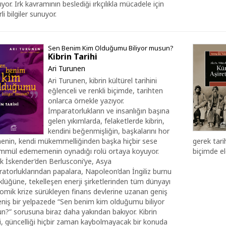
ıyor. Irk kavramının beslediği ırkçılıkla mücadele için
rli bilgiler sunuyor.
Sen Benim Kim Olduğumu Biliyor musun?
Kibrin Tarihi
Ari Turunen
Ari Turunen, kibrin kültürel tarihini
eğlenceli ve renkli biçimde, tarihten
onlarca örnekle yazıyor.
İmparatorlukların ve insanlığın başına
gelen yıkımlarda, felaketlerde kibrin,
kendini beğenmişliğin, başkalarını hor
enin, kendi mükemmelliğinden başka hiçbir sese
gerek tari
mmül edememenin oynadığı rolü ortaya koyuyor.
biçimde el
k İskender’den Berlusconi’ye, Asya
atorluklarından papalara, Napoleon’dan İngiliz burnu
lüğüne, tekelleşen enerji şirketlerinden tüm dünyayı
omik krize sürükleyen finans devlerine uzanan geniş
eniş bir yelpazede “Sen benim kim olduğumu biliyor
n?” sorusuna biraz daha yakından bakıyor. Kibrin
i, güncelliği hiçbir zaman kaybolmayacak bir konuda