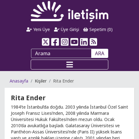
Yeni Üye
Üye Girişi
Sepetim (
0
)
ARA
Anasayfa
Kişiler
Rita Ender
Rita Ender
1984’te İstanbul’da doğdu. 2003 yılında İstanbul Özel Saint
Joseph Fransız Lisesi’nden, 2008 yılında Marmara
Üniversitesi Hukuk Fakültesi’nden mezun oldu. Ocak
2010’da avukatlığa başladı. Galatasaray Üniversitesi ve
Panthéon-Assas Üniversitesi’nde (Paris II) yüksek lisans
yaptı ve azınlık hakları üzerine çalıştı. 2001 yılından beri