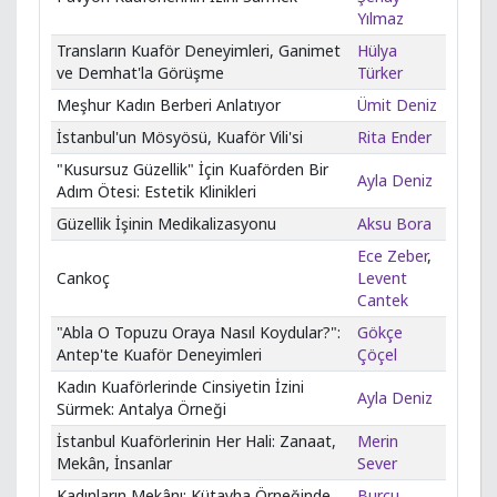
Yılmaz
Transların Kuaför Deneyimleri, Ganimet
Hülya
ve Demhat'la Görüşme
Türker
Meşhur Kadın Berberi Anlatıyor
Ümit Deniz
İstanbul'un Mösyösü, Kuaför Vili'si
Rita Ender
"Kusursuz Güzellik" İçin Kuaförden Bir
Ayla Deniz
Adım Ötesi: Estetik Klinikleri
Güzellik İşinin Medikalizasyonu
Aksu Bora
Ece Zeber
,
Cankoç
Levent
Cantek
"Abla O Topuzu Oraya Nasıl Koydular?":
Gökçe
Antep'te Kuaför Deneyimleri
Çöçel
Kadın Kuaförlerinde Cinsiyetin İzini
Ayla Deniz
Sürmek: Antalya Örneği
İstanbul Kuaförlerinin Her Hali: Zanaat,
Merin
Mekân, İnsanlar
Sever
Kadınların Mekânı: Kütayha Örneğinde
Burcu