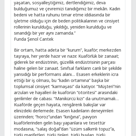
yaşatan, sosyalleştiğimiz, dertlendiğimiz, deva
bulduğumuz ve çevremizi tanıdığımız bir mekân. Kadın
bedeni ve hatta ruhunu tımar etme iddiasında bir
işletme olduğu için de beden politikalarının ve cinsiyet
rollerinin kurulduğu, yıkıldığı, yeniden kurulduğu ve
sınandığı bir yer aynı zamanda.”
Funda Şenol Cantek
Bir ortam, hatta adeta bir “kurum”, kuaför; merkezden
taşraya, her yerde hazır ve nazır. Kuaförlük bir zanaat;
giderek bir endüstrinin, güzellik endüstrisinin parçası
haline gelen bir zanaat. Sınıfsal farkların canlı bir şekilde
yansıdığı bir performans alanı… Esasen erkeklerin icra
ettiği bir iş olması, bu “kadın ortamına” başka bir
toplumsal cinsiyet “karmaşası” da katıyor. “Müşteri”nin
arzuları ve hayalleri ile kuaförün “otoritesi” arasındaki
gerilimler de cabası. “Manikürcü kızı” da unutmamalı…
Kuaförde geçen hayata, rengârenk bakışlar var
elinizdeki derlemede. Esasen kadınların deneyimleri
üzerinden; “horoz”undan “kırığına”, pavyon
kuaförlerinden gelin başı yapanlara ve tesettür
modasına, “salaş doğal”dan ”üzüm salkımlı topuz”a,
türlü marifetleri, türlü tipleri, türlü huyları, türlü