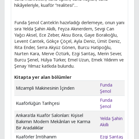
hikâyeleriyle, kuaför “realitesi”…
Funda Şenol Cantek’in hazırladığı derlemeye, onun yanı
sıra Yelda Şahin Akıllı, Feyza Akınerdem, Sevgi Can
Yağcı Aksel, Ece Zeber, Aksu Bora, Gaye Boralıoğlu,
Levent Cantek, Gökçe Çöçel, Ayla Deniz, Ümit Deniz,
Rita Ender, Serra Akyüz Gönen, Burcu Hatipoğlu,
Nurten Kara, Merve Öztürk, Ezgi Sarıtaş, Merin Sever,
Burcu Şenel, Hülya Türker, Emel Uzun, Emek Yıldırım ve
Şenay Yılmaz katkıda bulundu.
Kitapta yer alan bölümler
Funda
Mizampli Makinesinin İçinden
Şenol
Funda
Kuaförlüğün Tarihçesi
Şenol
Ankara'da Kuaför Salonları: Kişisel
Yelda Şahin
Bakımın Modern Mekânları ve Karma
Akıllı
Bir Aradalıklar
Kuaförler İmtihanım
Ezgi Sarıtaş