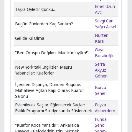
Emel Uzun
Taşra Öyledir Çünkü...
Avci
Sevgi Can
Bugün Günlerden Kaç Santim?
Yağcı Aksel
Nurten
Gel de Kıl Olma
Kara
Gaye
"Ben Orospu Değilim, Manikürcüyüm!"
Boralıoğlu
Serra
New York'taki İngilizler, Meşru
Akyüz
Yabancılar: Kuaförler
Gönen
İçeriden Dışarıya, Dünden Bugüne:
Burcu
Mahalleye Açılan Kapı Olarak Kuaför
Şenel
Salonu
Evlenilecek Saçlar, Eğlenilecek Saçlar:
Feyza
Evlilik Programı Stüdyosunda Süslenmek
Akınerdem
Funda
"Kuaför Koca Yarısıdır": Ankara'da
Şenol
,
Pavyon Kuaförlerinin İzini Sürmek
Şenay