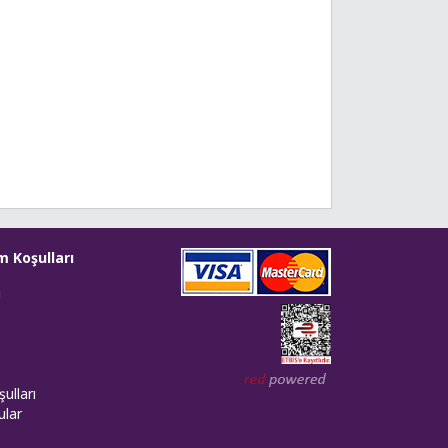
m Koşulları
i
Web tasarım: Red Bilişim
ulları
ular