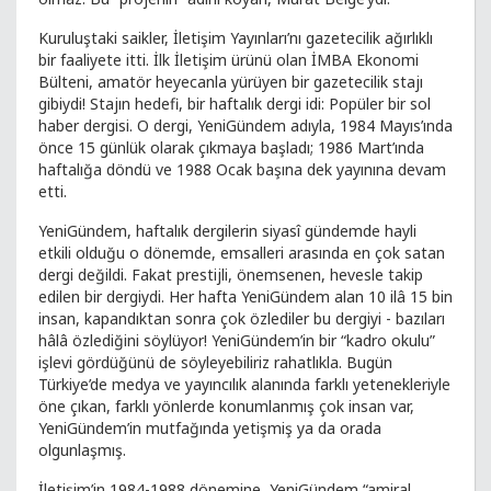
Kuruluştaki saikler, İletişim Yayınları’nı gazetecilik ağırlıklı
bir faaliyete itti. İlk İletişim ürünü olan İMBA Ekonomi
Bülteni, amatör heyecanla yürüyen bir gazetecilik stajı
gibiydi! Stajın hedefi, bir haftalık dergi idi: Popüler bir sol
haber dergisi. O dergi, YeniGündem adıyla, 1984 Mayıs’ında
önce 15 günlük olarak çıkmaya başladı; 1986 Mart’ında
haftalığa döndü ve 1988 Ocak başına dek yayınına devam
etti.
YeniGündem, haftalık dergilerin siyasî gündemde hayli
etkili olduğu o dönemde, emsalleri arasında en çok satan
dergi değildi. Fakat prestijli, önemsenen, hevesle takip
edilen bir dergiydi. Her hafta YeniGündem alan 10 ilâ 15 bin
insan, kapandıktan sonra çok özlediler bu dergiyi - bazıları
hâlâ özlediğini söylüyor! YeniGündem’in bir “kadro okulu”
işlevi gördüğünü de söyleyebiliriz rahatlıkla. Bugün
Türkiye’de medya ve yayıncılık alanında farklı yetenekleriyle
öne çıkan, farklı yönlerde konumlanmış çok insan var,
YeniGündem’in mutfağında yetişmiş ya da orada
olgunlaşmış.
İletişim’in 1984-1988 dönemine, YeniGündem “amiral