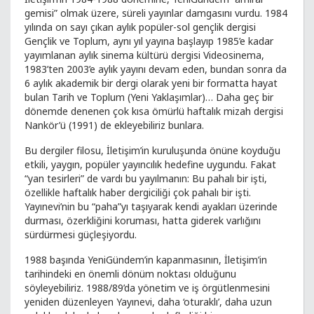
gemisi” olmak üzere, süreli yayınlar damgasını vurdu. 1984
yılında on sayı çıkan aylık popüler-sol gençlik dergisi
Gençlik ve Toplum, aynı yıl yayına başlayıp 1985’e kadar
yayımlanan aylık sinema kültürü dergisi Videosinema,
1983’ten 2003’e aylık yayını devam eden, bundan sonra da
6 aylık akademik bir dergi olarak yeni bir formatta hayat
bulan Tarih ve Toplum (Yeni Yaklaşımlar)… Daha geç bir
dönemde denenen çok kısa ömürlü haftalık mizah dergisi
Nankör’ü (1991) de ekleyebiliriz bunlara.
Bu dergiler filosu, İletişim’in kuruluşunda önüne koyduğu
etkili, yaygın, popüler yayıncılık hedefine uygundu. Fakat
“yan tesirleri” de vardı bu yayılmanın: Bu pahalı bir işti,
özellikle haftalık haber dergiciliği çok pahalı bir işti.
Yayınevi’nin bu “paha”yı taşıyarak kendi ayakları üzerinde
durması, özerkliğini koruması, hatta giderek varlığını
sürdürmesi güçleşiyordu.
1988 başında YeniGündem’in kapanmasının, İletişim’in
tarihindeki en önemli dönüm noktası olduğunu
söyleyebiliriz. 1988/89’da yönetim ve iş örgütlenmesini
yeniden düzenleyen Yayınevi, daha ‘oturaklı’, daha uzun