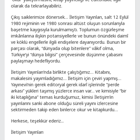
olarak da tekrarlayabiliriz.
Çıkış saiklerimize dönersek… İletişim Yayınları, salt 12 Eylül
1980 rejiminin ve 1980 sonrası altüst oluşun sorunlarıyla
başetme kaygısıyla kurulmamıştı. Toplumun özgürleşme
imkânlarına ilişkin potansiyellerle ve bunun önündeki daimî
ve köklü engellerle ilgili endişelere dayanıyordu. Bunun bir
parçası olarak, “dünyada olup bitenlere” vâkıf olma,
Türkiye’yi “dünya bilgisi” çerçevesinde düşünme çabasını
paylaşmayı hedefliyordu.
İletişim Yayınları’nda birlikte çalıştığımız… Kitabını,
makalesini yayımladığımız… İletişim için çeviri yapmış…
Yayınevi’nin gerek editoryal gerek idarî işlerinde “perde
arkası” yükleri taşımış yüzlerce insan var… ve kimisiyle “bir
iki kitaplığına” temas kurduğumuz, kimisi İletişim’in
yayınlarını sanki abone olduğu süreli yayını izlercesine
sektirmeden takip eden binlerce okur ve kitapkurdu…
Herkese, teşekkür ederiz...
İletişim Yayınları