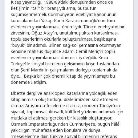
Kitap yayıncılığı, 1988/89’daki dönüşümden önce de
İletişim’in “talî” bir branşıydı ama, büsbütün
küçümsenmemeli. Cumhuriyetin edebiyat kanonunun
kurucularından Yakup Kadri Karaosmanoğlu’nun tüm
eserlerinin yayımlanması, önemliydi. Türkçe edebiyatın bir
zirvesinin, Oğuz Atay’ın, unutulmuşluktan kurtarılması,
toplu eserlerinin okurlarla buluşturulması, başlıbaşına
“büyük” bir adımdı. Bilinen sağ-sol şemasına oturmayan
kendine mahsus düşünce adamı Cemil Meriç’in toplu
eserlerinin yayımlanması önemsiz iş değildi. Keza
Türkiye’de sosyal bilimlerin gelişiminin köşe taşlarından
olan Şerif Mardin’in çalışmalarını derleyip toplamak da
öyle… Başka bir çok önemli kitap da yayımlamıştı bu
dönemde İletişim.
Elbette dergi ve ansiklopedi katarlarına yoldaşlık eden
kitaplarımızın oluşturduğu dizilerimizden söz etmeden
olmaz: Araştırma-İnceleme dizimiz, modern Türkiye’nin
siyasal, toplumsal, iktisadî, kültürel yüzlerini anlamak için
mutlaka el atılması gereken bir kitaplık oluşturuyor.
Osmanlı İmparatorluğu’ndan Cumhuriyet’e, bugün hâlâ
yakıcılığını muhafaza eden konulara ve dünya
“meseleleri”ne dair Türkiye sosyal bilimlerinin referans