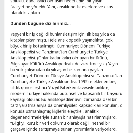
soluklu, daha kalıcı olmasını hedeflediği bir yayın
faaliyetine yöneldi. Yani, ansiklopedik eserlere ve esas
olarak kitaplara…
Dünden bugüne dizilerimiz...
Yepyeni bir iş değildi bunlar İletişim için. İlk beş yılda da
kitaplar çıkarılmıştı. Hele ansiklopedik yayıncılıkta, çok
büyük bir iş kotarılmıştı: Cumhuriyet Dönemi Türkiye
Ansiklopedisi ve Tanzimat’tan Cumhuriyete Türkiye
Ansiklopedisi. (Onlar kadar kalıcı olmayan bir ürünü,
Bilgisayar Kültürü Ansiklopedisi’ni de zikretmeliyiz.) Yayın
hazırlık çalışmaları iki yılı aşan bir zamana yayılan
Cumhuriyet Dönemi Türkiye Ansiklopedisi ve Tanzimat’tan
Cumhuriyete Türkiye Ansiklopedisi, 1995’te eklenen beş
ciltlik güncelleştirici Yüzyıl Biterken ilâvesiyle birlikte,
modern Türkiye hakkında bütünsel ve kapsamlı bir başvuru
kaynağı oldular. Bu ansiklopediler aynı zamanda özel bir
tarz yaratmalarıyla da önemliydiler. Kapsadıkları konuları, o
konuda uzmanlaşmış kişilerin eleştirel, analitik
değerlendirmeleriyle sunan bir anlayışla hazırlanmışlardı.
“Bilgi”yi, kuru bir veri dökümü olarak değil, nesnel bir
çerçeve içinde tartışmaya sunan yorumlarla veriyorlardı.