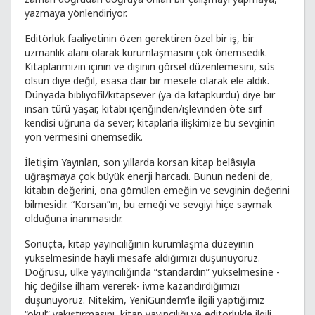
yazmaya yönlendiriyor.
Editörlük faaliyetinin özen gerektiren özel bir iş, bir
uzmanlık alanı olarak kurumlaşmasını çok önemsedik.
Kitaplarımızın içinin ve dışının görsel düzenlemesini, süs
olsun diye değil, esasa dair bir mesele olarak ele aldık.
Dünyada bibliyofil/kitapsever (ya da kitapkurdu) diye bir
insan türü yaşar, kitabı içeriğinden/işlevinden öte sırf
kendisi uğruna da sever; kitaplarla ilişkimize bu sevginin
yön vermesini önemsedik.
İletişim Yayınları, son yıllarda korsan kitap belâsıyla
uğraşmaya çok büyük enerji harcadı. Bunun nedeni de,
kitabın değerini, ona gömülen emeğin ve sevginin değerini
bilmesidir. “Korsan”ın, bu emeği ve sevgiyi hiçe saymak
olduğuna inanmasıdır.
Sonuçta, kitap yayıncılığının kurumlaşma düzeyinin
yükselmesinde hayli mesafe aldığımızı düşünüyoruz.
Doğrusu, ülke yayıncılığında “standardın” yükselmesine -
hiç değilse ilham vererek- ivme kazandırdığımızı
düşünüyoruz. Nitekim, YeniGündem’le ilgili yaptığımız
“okul” yakıştırmasını, kitap yayıncılığı ve editörlükle ilgili