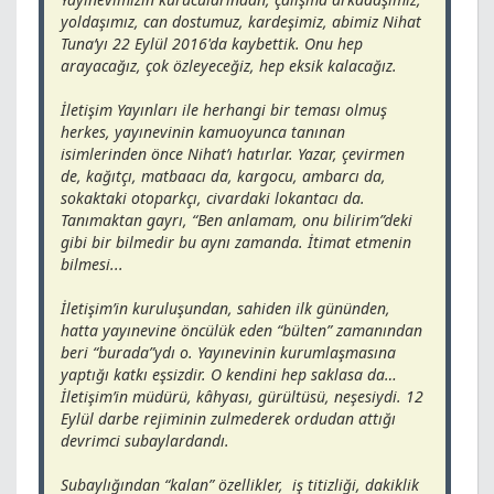
yoldaşımız, can dostumuz, kardeşimiz, abimiz Nihat
Tuna’yı 22 Eylül 2016'da kaybettik. Onu hep
arayacağız, çok özleyeceğiz, hep eksik kalacağız.
İletişim Yayınları ile herhangi bir teması olmuş
herkes, yayınevinin kamuoyunca tanınan
isimlerinden önce Nihat’ı hatırlar. Yazar, çevirmen
de, kağıtçı, matbaacı da, kargocu, ambarcı da,
sokaktaki otoparkçı, civardaki lokantacı da.
Tanımaktan gayrı, “Ben anlamam, onu bilirim”deki
gibi bir bilmedir bu aynı zamanda. İtimat etmenin
bilmesi...
İletişim’in kuruluşundan, sahiden ilk gününden,
hatta yayınevine öncülük eden “bülten” zamanından
beri “burada”ydı o. Yayınevinin kurumlaşmasına
yaptığı katkı eşsizdir. O kendini hep saklasa da…
İletişim’in müdürü, kâhyası, gürültüsü, neşesiydi. 12
Eylül darbe rejiminin zulmederek ordudan attığı
devrimci subaylardandı.
Subaylığından “kalan” özellikler, iş titizliği, dakiklik