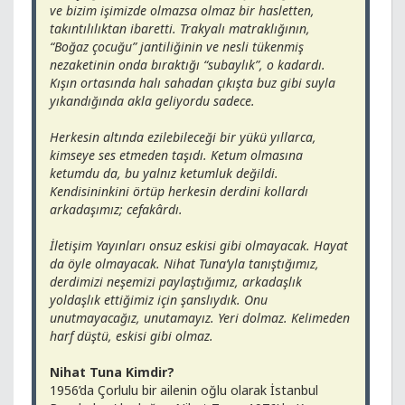
ve bizim işimizde olmazsa olmaz bir hasletten,
takıntılılıktan ibaretti. Trakyalı matraklığının,
“Boğaz çocuğu” jantiliğinin ve nesli tükenmiş
nezaketinin onda bıraktığı “subaylık”, o kadardı.
Kışın ortasında halı sahadan çıkışta buz gibi suyla
yıkandığında akla geliyordu sadece.
Herkesin altında ezilebileceği bir yükü yıllarca,
kimseye ses etmeden taşıdı. Ketum olmasına
ketumdu da, bu yalnız ketumluk değildi.
Kendisininkini örtüp herkesin derdini kollardı
arkadaşımız; cefakârdı.
İletişim Yayınları onsuz eskisi gibi olmayacak. Hayat
da öyle olmayacak. Nihat Tuna’yla tanıştığımız,
derdimizi neşemizi paylaştığımız, arkadaşlık
yoldaşlık ettiğimiz için şanslıydık. Onu
unutmayacağız, unutamayız. Yeri dolmaz. Kelimeden
harf düştü, eskisi gibi olmaz.
Nihat Tuna Kimdir?
1956’da Çorlulu bir ailenin oğlu olarak İstanbul