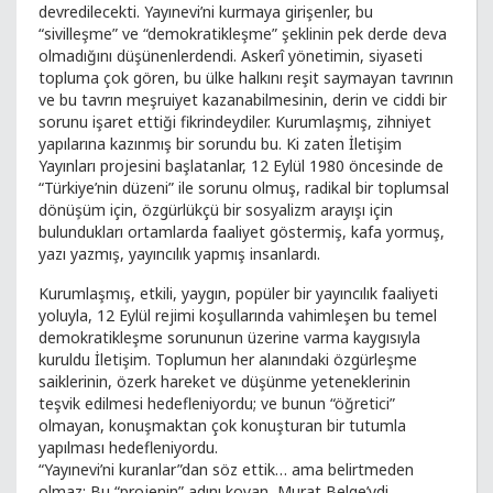
devredilecekti. Yayınevi’ni kurmaya girişenler, bu
“sivilleşme” ve “demokratikleşme” şeklinin pek derde deva
olmadığını düşünenlerdendi. Askerî yönetimin, siyaseti
topluma çok gören, bu ülke halkını reşit saymayan tavrının
ve bu tavrın meşruiyet kazanabilmesinin, derin ve ciddi bir
sorunu işaret ettiği fikrindeydiler. Kurumlaşmış, zihniyet
yapılarına kazınmış bir sorundu bu. Ki zaten İletişim
Yayınları projesini başlatanlar, 12 Eylül 1980 öncesinde de
“Türkiye’nin düzeni” ile sorunu olmuş, radikal bir toplumsal
dönüşüm için, özgürlükçü bir sosyalizm arayışı için
bulundukları ortamlarda faaliyet göstermiş, kafa yormuş,
yazı yazmış, yayıncılık yapmış insanlardı.
Kurumlaşmış, etkili, yaygın, popüler bir yayıncılık faaliyeti
yoluyla, 12 Eylül rejimi koşullarında vahimleşen bu temel
demokratikleşme sorununun üzerine varma kaygısıyla
kuruldu İletişim. Toplumun her alanındaki özgürleşme
saiklerinin, özerk hareket ve düşünme yeteneklerinin
teşvik edilmesi hedefleniyordu; ve bunun “öğretici”
olmayan, konuşmaktan çok konuşturan bir tutumla
yapılması hedefleniyordu.
“Yayınevi’ni kuranlar”dan söz ettik… ama belirtmeden
olmaz: Bu “projenin” adını koyan, Murat Belge’ydi.