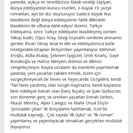
yanında, açıkça ve tereddütsüz klasik niteliği taşıyan,
dünya edebiyatının kurucu eserleri, o büyük 19. yüzyıl
romanları, ayrı bir dizi oluşturuyor. Sadece büyük Rus
klasiklerini değil dünya edebiyatının farklı dillerdeki
klasiklerini de ufkuna dahil ediyor dizimiz. Türkçe
Edebiyatta, önce Türkçe edebiyatın klasikleşmiş isimleri
Yakup Kadri, Oğuz Atay, Sevgi Soysal’ın isimlerini anmamız
gerekir. İhsan Oktay Anar'ın dile ve edebiyatımıza katkı
niteliğindeki kitapları İletişim’den yayımlanıyor. Mehmet
Eroğlu, Atilla Atalay, Şebnem İşigüzel, Ümit Kıvanç, Gaye
Boralıoğlu ve Hatice Meryem dizimizi ve dilimizi
zenginleştiriyor. Başka ustaların da eserlerini yayımlamak
yanında, yeni yazarları takdim etmek, bizim için
vazgeçilmeyecek bir heves ve heyecandır. Sözgelimi, kendi
“fan”larını yaratmış olan Sezgin Kaymaz’ın; kendi başlarına
birer edebiyat kulvarı olan Barış Bıçakçı ve Şule Gürbüz’ün;
son dönemin genç ve üretken yazarları Emrah Serbes,
Murat Menteş, Alper Canıgüz ve Mahir Ünsal Eriş’in
“postadan çıkan” ilk dosyalarını hatırlamak, özel bir
mutluluk kaynağı... Çok sayıda “ilk öykü” ve “ilk roman”
yayımlamış ve yayımlayacak olmaktan gerçekten mutluluk
duyuyoruz.