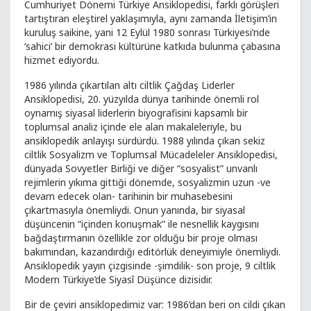
Cumhuriyet Dönemi Türkiye Ansiklopedisi, farklı görüşleri
tartıştıran eleştirel yaklaşımıyla, aynı zamanda İletişim’in
kuruluş saikine, yani 12 Eylül 1980 sonrası Türkiyesi’nde
‘sahici’ bir demokrasi kültürüne katkıda bulunma çabasına
hizmet ediyordu.
1986 yılında çıkartılan altı ciltlik Çağdaş Liderler
Ansiklopedisi, 20. yüzyılda dünya tarihinde önemli rol
oynamış siyasal liderlerin biyografisini kapsamlı bir
toplumsal analiz içinde ele alan makaleleriyle, bu
ansiklopedik anlayışı sürdürdü. 1988 yılında çıkan sekiz
ciltlik Sosyalizm ve Toplumsal Mücadeleler Ansiklopedisi,
dünyada Sovyetler Birliği ve diğer “sosyalist” unvanlı
rejimlerin yıkıma gittiği dönemde, sosyalizmin uzun -ve
devam edecek olan- tarihinin bir muhasebesini
çıkartmasıyla önemliydi. Onun yanında, bir siyasal
düşüncenin “içinden konuşmak” ile nesnellik kaygısını
bağdaştırmanın özellikle zor olduğu bir proje olması
bakımından, kazandırdığı editörlük deneyimiyle önemliydi.
Ansiklopedik yayın çizgisinde -şimdilik- son proje, 9 ciltlik
Modern Türkiye’de Siyasî Düşünce dizisidir.
Bir de çeviri ansiklopedimiz var: 1986’dan beri on cildi çıkan