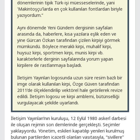
dönemlerinin tipik Türk-işi müesseselerinde, yani
'Makintoşçu'larda en çok kullanılan fontlardan biriyle
yazıyordum.”
Aynı dönemde Yeni Gündem dergisinin sayfaları
arasında da, haberlere, kısa yazılara eşlik eden ve
yine Gürcan Özkan tarafından çizilen kirpiyi görmek
mümkündü. Böylece meraklı kirpi, muhalif kirpi,
huysuz kirpi, sportmen kirpi, munis kirpi vb.
karakterlerle derginin sayfalarında yorum yapan
kirpilere de rastlanmaya başladı.
İletişim Yayınları logosunda uzun süre resim bazlı bir
imge olarak kullanılan kirpi, Özge Güven tarafından
2011’de ölçeklendirilip vektörel hale getirilerek revize
edildi. İletişim logosu ve kirpi amblemi, bütünselliği
vurgulayacak şekilde uyarlandı.
İletişim Yayınları’nın kuruluşu, 12 Eylül 1980 askerî darbesi
ile oluşan rejimin son demlerinde gerçekleşti. Seçimler
yaklaşıyordu. Yönetim, eskileri kapatılıp yenileri kurulmuş
bulunan partilerden icazetli olanları vasıtasıyla, “sivillere”