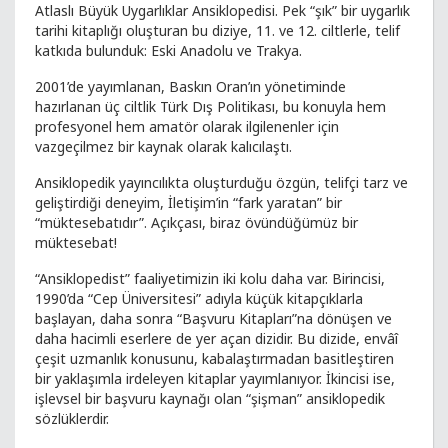
Atlaslı Büyük Uygarlıklar Ansiklopedisi. Pek “şık” bir uygarlık
tarihi kitaplığı oluşturan bu diziye, 11. ve 12. ciltlerle, telif
katkıda bulunduk: Eski Anadolu ve Trakya.
2001’de yayımlanan, Baskın Oran’ın yönetiminde
hazırlanan üç ciltlik Türk Dış Politikası, bu konuyla hem
profesyonel hem amatör olarak ilgilenenler için
vazgeçilmez bir kaynak olarak kalıcılaştı.
Ansiklopedik yayıncılıkta oluşturduğu özgün, telifçi tarz ve
geliştirdiği deneyim, İletişim’in “fark yaratan” bir
“müktesebatıdır”. Açıkçası, biraz övündüğümüz bir
müktesebat!
“Ansiklopedist” faaliyetimizin iki kolu daha var. Birincisi,
1990’da “Cep Üniversitesi” adıyla küçük kitapçıklarla
başlayan, daha sonra “Başvuru Kitapları”na dönüşen ve
daha hacimli eserlere de yer açan dizidir. Bu dizide, envâî
çeşit uzmanlık konusunu, kabalaştırmadan basitleştiren
bir yaklaşımla irdeleyen kitaplar yayımlanıyor. İkincisi ise,
işlevsel bir başvuru kaynağı olan “şişman” ansiklopedik
sözlüklerdir.