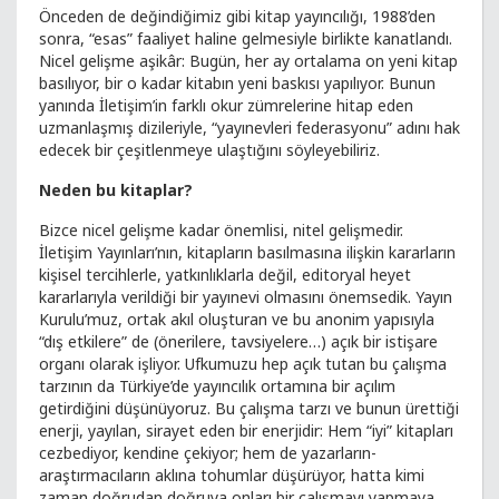
Önceden de değindiğimiz gibi kitap yayıncılığı, 1988’den
sonra, “esas” faaliyet haline gelmesiyle birlikte kanatlandı.
Nicel gelişme aşikâr: Bugün, her ay ortalama on yeni kitap
basılıyor, bir o kadar kitabın yeni baskısı yapılıyor. Bunun
yanında İletişim’in farklı okur zümrelerine hitap eden
uzmanlaşmış dizileriyle, “yayınevleri federasyonu” adını hak
edecek bir çeşitlenmeye ulaştığını söyleyebiliriz.
Neden bu kitaplar?
Bizce nicel gelişme kadar önemlisi, nitel gelişmedir.
İletişim Yayınları’nın, kitapların basılmasına ilişkin kararların
kişisel tercihlerle, yatkınlıklarla değil, editoryal heyet
kararlarıyla verildiği bir yayınevi olmasını önemsedik. Yayın
Kurulu’muz, ortak akıl oluşturan ve bu anonim yapısıyla
“dış etkilere” de (önerilere, tavsiyelere…) açık bir istişare
organı olarak işliyor. Ufkumuzu hep açık tutan bu çalışma
tarzının da Türkiye’de yayıncılık ortamına bir açılım
getirdiğini düşünüyoruz. Bu çalışma tarzı ve bunun ürettiği
enerji, yayılan, sirayet eden bir enerjidir: Hem “iyi” kitapları
cezbediyor, kendine çekiyor; hem de yazarların-
araştırmacıların aklına tohumlar düşürüyor, hatta kimi
zaman doğrudan doğruya onları bir çalışmayı yapmaya,