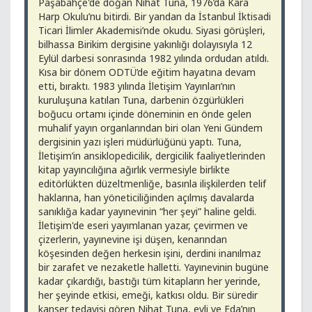
Paşabahçe'de doğan Nihat Tuna, 1976’da Kara
Harp Okulu’nu bitirdi. Bir yandan da İstanbul İktisadi
Ticari İlimler Akademisi’nde okudu. Siyasi görüşleri,
bilhassa Birikim dergisine yakınlığı dolayısıyla 12
Eylül darbesi sonrasında 1982 yılında ordudan atıldı.
Kısa bir dönem ODTÜ’de eğitim hayatına devam
etti, bıraktı. 1983 yılında İletişim Yayınları’nın
kuruluşuna katılan Tuna, darbenin özgürlükleri
boğucu ortamı içinde döneminin en önde gelen
muhalif yayın organlarından biri olan Yeni Gündem
dergisinin yazı işleri müdürlüğünü yaptı. Tuna,
İletişim’in ansiklopedicilik, dergicilik faaliyetlerinden
kitap yayıncılığına ağırlık vermesiyle birlikte
editörlükten düzeltmenliğe, basınla ilişkilerden telif
haklarına, han yöneticiliğinden açılmış davalarda
sanıklığa kadar yayınevinin “her şeyi” haline geldi.
İletişim'de eseri yayımlanan yazar, çevirmen ve
çizerlerin, yayınevine işi düşen, kenarından
köşesinden değen herkesin işini, derdini inanılmaz
bir zarafet ve nezaketle halletti. Yayınevinin bugüne
kadar çıkardığı, bastığı tüm kitapların her yerinde,
her şeyinde etkisi, emeği, katkısı oldu. Bir süredir
kanser tedavisi gören Nihat Tuna, evli ve Eda’nın