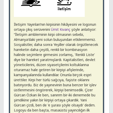
İletişim Yayınları’nın kirpisinin hikâyesini ve logonun
ortaya çıkış serüvenini
Ümit Kıvanç
şöyle anlatıyor:
“İletişim ambleminin kirpi olmasının sebebi,
Almanya'daki yeni solun buluşundan etkilenmemiz.
Sosyalistler, daha sonra Yeşiller olarak örgütlenecek
hareketin daha çeşitli, renkli bir kombinasyon
halinde seçimlere girmesini zorlamış, 'Renkli Liste'
diye bir hareket yaratmışlardı. Kapitalistleri, devlet
yöneticilerini, düzen siyasetçilerini koltuklarına
oturamaz hale getiren bir kirpiyi afişlerinde,
kampanyalarında kullandılar. Onunla birçok espri
ürettiler. Kirpi her türlü sağcıya, faşiste oklarını
batırıyordu. Biz de yayınevinin buna benzer bir işlev
üstlenmesini öngörerek, kirpiyi benimsedik. Çizer
Gürcan Özkan ile ben, sanırım bir-iki denemede bu
şimdikine yakın bir kirpiyi ortaya çıkardık. Yani
Gürcan çizdi, ben de 'e şurası şöyle olsaydı' dedim.
Logoyu da ben başta, masaüstü yayıncılığın ilk