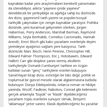
kaynakları kadar yeni araştırmaların bereketli yansımaları
da izlenebiliyor, adeta “yayınevi içinde yayınevi”
denebilecek bir yerleşikliğe ve ağırlığa sahip bu dizimizde.
Anı dizisi, gayrıresmî tarih yazımı ve popüler/sosyal
tarihçilik çalışmaları için zengin kaynaklar yaratıyor. Politika
dizisinde, yeni kuramsal gelişmeleri izlerken, Jürgen
Habermas, Perry Anderson, Marshall Berman, Raymond
Williams, Seyla Benhabib, Cornelius Castoriadis, Hannah
Arendt, Ernst Bloch gibi kalıcı yazarların eserleriyle deyim
yerindeyse ayağımızı sağlam yere basıyoruz. Tarih
dizimizde Marc Bloch, Henri Pirenne, Christopher Hill,
Edward Palmer Thompson, Eric J. Hobsbawm, Edward
Hallett Carr gibi disipline şanını vermiş ekollerin
tarihçileriyle Osmanlı-Cumhuriyet tarihine en özgün
katkıları sunan “genç” tarihçilerin eserleri buluşuyor.
SanatHayat kitap dizisi, estetiğin bir lüks değil, politik ve
toplumsal bir güncel mesele olarak algılanmasına katkıda
bulunuyor. Dünya Edebiyatında, onlarca roman ve hikâye
yanında, Woolf, Faulkner, Nabokov, Conrad gibi kelimenin
gerçek anlamıyla “büyük” ve “klasik” diyebileceğimiz
yazarların toplu eserlerini sunuyor olmak, İletişim’i
“aklamaya” yeter sanırız. Klasik diyebileceğimiz bu yazarlar