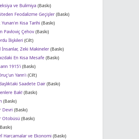
eksiya ve Bulimiya
(Baskı)
kiteden Feodalizme Geçişler
(Baskı)
 Yunan'ın Kısa Tarihi
(Baskı)
n Pavloviç Çehov
(Baskı)
du İlişkileri
(Cilt)
 İnsanlar, Zeki Makineler
(Baskı)
ızdaki En Kısa Mesafe
(Baskı)
arın 1915'i
(Baskı)
Oruç'un Yarın'ı
(Cilt)
daşlıktaki Saadete Dair
(Baskı)
kenlere Bak!
(Baskı)
n
(Baskı)
r Devri
(Baskı)
er Otobüsü
(Baskı)
Baskı)
rî Harcamalar ve Ekonomi
(Baskı)