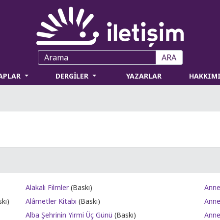
ARA
TAPLAR
DERGİLER
YAZARLAR
HAKKIM
Alakalı Filmler
(Baskı)
Anne
kı)
Alâmetler Kitabı
(Baskı)
Annel
Alba Şehrinin Yirmi Üç Günü
(Baskı)
Anne