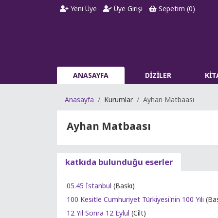
Yeni Üye
Üye Girişi
Sepetim (
0
)
ANASAYFA
DİZİLER
Kİ
Anasayfa
Kurumlar
Ayhan Matbaası
Ayhan Matbaası
katkıda bulunduğu eserler
05.45 İstanbul
(Baskı)
100 Kesitle Cumhuriyet Türkiyesi'nin 100 Yılı
(Bas
12 Yıl Sonra 12 Eylül
(Cilt)