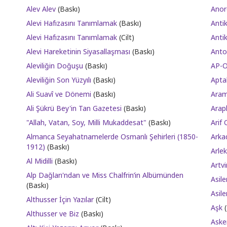
Alev Alev
(Baskı)
Anor
Alevi Hafızasını Tanımlamak
(Baskı)
Anti
Alevi Hafızasını Tanımlamak
(Cilt)
Antik
Alevi Hareketinin Siyasallaşması
(Baskı)
Anto
Aleviliğin Doğuşu
(Baskı)
AP-Or
Aleviliğin Son Yüzyılı
(Baskı)
Aptal
Ali Suavî ve Dönemi
(Baskı)
Aram
Ali Şükrü Bey'in Tan Gazetesi
(Baskı)
Arapl
"Allah, Vatan, Soy, Milli Mukaddesat"
(Baskı)
Arif 
Almanca Seyahatnamelerde Osmanlı Şehirleri (1850-
Arka
1912)
(Baskı)
Arle
Al Midilli
(Baskı)
Artvi
Alp Dağları'ndan ve Miss Chalfrin’in Albümünden
Asile
(Baskı)
Asil
Althusser İçin Yazılar
(Cilt)
Aşk
(
Althusser ve Biz
(Baskı)
Aske