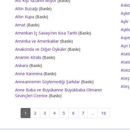
Altı Kişi Yazarını Arıyor
(Baskı)
Askı
Altın Buzağı
(Baskı)
Aşkı
Altın Kupa
(Baskı)
Aşkı
Amat
(Baskı)
Aşkla
Amerikan İç Savaşı'nın Kısa Tarihi
(Baskı)
Aspe
Amerika ve Amerikalılar
(Baskı)
Aşrı
Anakonda ve Diğer Öyküler
(Baskı)
Atat
Anamın Kitabı
(Baskı)
Atat
Ankara
(Baskı)
Atei
Anna Karenina
(Baskı)
Ateş'
Anneannemin Söylemediği Şarkılar
(Baskı)
Ateş
Anne Baba ve Büyükanne Büyükbaba Olmanın
Sevinçleri Üzerine
(Baskı)
1
2
3
4
5
6
7
...
16