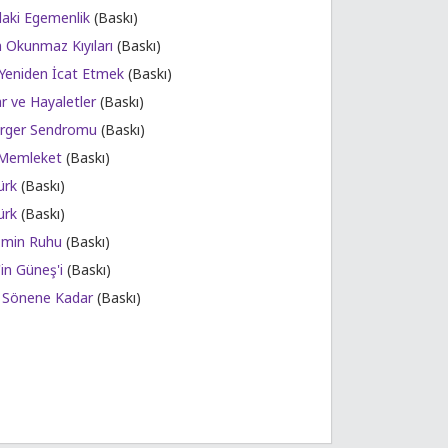
daki Egemenlik
(Baskı)
n Okunmaz Kıyıları
(Baskı)
 Yeniden İcat Etmek
(Baskı)
r ve Hayaletler
(Baskı)
rger Sendromu
(Baskı)
 Memleket
(Baskı)
ürk
(Baskı)
ürk
(Baskı)
zmin Ruhu
(Baskı)
in Güneş'i
(Baskı)
 Sönene Kadar
(Baskı)