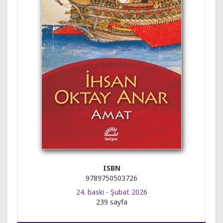
ISBN
9789750503726
24. baskı - Şubat 2026
239 sayfa