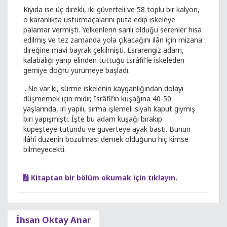
Kıyıda ise üç direkli, iki güverteli ve 58 toplu bir kalyon,
o karanlıkta usturmaçalarını puta edip iskeleye
palamar vermişti. Yelkenlerin sarılı olduğu serenler hisa
edilmiş ve tez zamanda yola çıkacağını ilân için mizana
direğine mavi bayrak çekilmişti. Esrarengiz adam,
kalabalığı yarıp elinden tuttuğu İsrâfil'le iskeleden
gemiye doğru yürümeye başladı.
...Ne var ki, sürme iskelenin kayganlığından dolayı
düşmemek için midir, İsrâfil'in kuşağına 40-50
yaşlarında, iri yapılı, sırma işlemeli siyah kaput giymiş
biri yapışmıştı. İşte bu adam kuşağı bırakıp
küpeşteye tutundu ve güverteye ayak bastı. Bunun
ilâhî düzenin bozulması demek olduğunu hiç kimse
bilmeyecekti.
Kitaptan bir bölüm okumak için tıklayın.
İhsan Oktay Anar