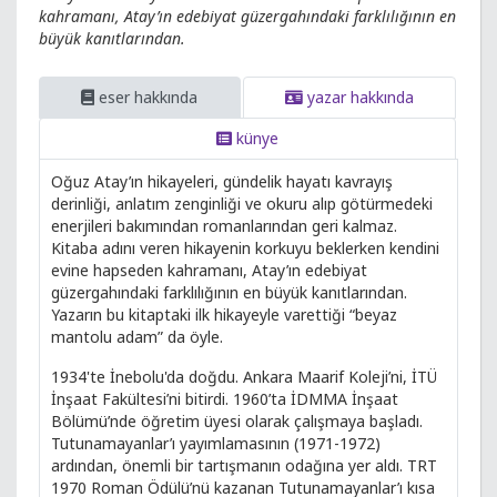
kahramanı, Atay’ın edebiyat güzergahındaki farklılığının en
büyük kanıtlarından.
eser hakkında
yazar hakkında
künye
Oğuz Atay’ın hikayeleri, gündelik hayatı kavrayış
derinliği, anlatım zenginliği ve okuru alıp götürmedeki
enerjileri bakımından romanlarından geri kalmaz.
Kitaba adını veren hikayenin korkuyu beklerken kendini
evine hapseden kahramanı, Atay’ın edebiyat
güzergahındaki farklılığının en büyük kanıtlarından.
Yazarın bu kitaptaki ilk hikayeyle varettiği “beyaz
mantolu adam” da öyle.
1934'te İnebolu'da doğdu. Ankara Maarif Koleji’ni, İTÜ
İnşaat Fakültesi’ni bitirdi. 1960’ta İDMMA İnşaat
Bölümü’nde öğretim üyesi olarak çalışmaya başladı.
Tutunamayanlar’ı yayımlamasının (1971-1972)
ardından, önemli bir tartışmanın odağına yer aldı. TRT
1970 Roman Ödülü’nü kazanan Tutunamayanlar’ı kısa