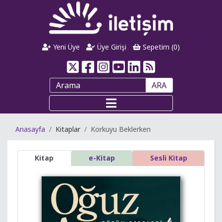
Yeni Üye
Üye Girişi
Sepetim (
0
)
ARA
Anasayfa
Kitaplar
Korkuyu Beklerken
Kitap
e-Kitap
Sesli Kitap