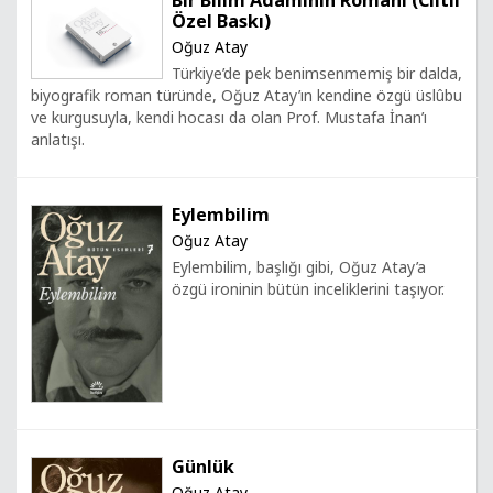
Bir Bilim Adamının Romanı (Ciltli
Özel Baskı)
Oğuz Atay
Türkiye’de pek benimsenmemiş bir dalda,
biyografik roman türünde, Oğuz Atay’ın kendine özgü üslûbu
ve kurgusuyla, kendi hocası da olan Prof. Mustafa İnan’ı
anlatışı.
Eylembilim
Oğuz Atay
Eylembilim, başlığı gibi, Oğuz Atay’a
özgü ironinin bütün inceliklerini taşıyor.
Günlük
Oğuz Atay