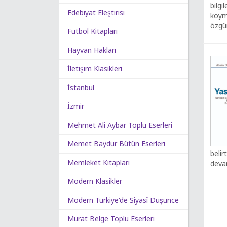
bilgi
Edebiyat Eleştirisi
koyma
özgün
Futbol Kitapları
Hayvan Hakları
İletişim Klasikleri
İstanbul
İzmir
Mehmet Ali Aybar Toplu Eserleri
Memet Baydur Bütün Eserleri
belir
Memleket Kitapları
devam
Modern Klasikler
Modern Türkiye'de Siyasî Düşünce
Murat Belge Toplu Eserleri