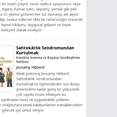
bir resim çiziyor. Yazar sadece uyuşturucu veya
l, sigara, kumar, seks, alışveriş, yemek gibi pek
 öz yıkıma götüren her tür davranışı ele alıyor
ığı, tedavi edilecek tıbbi bir rahatsızlığın ötesinde
işisel hikâyesi, duygusal gelişimi ve beyin
birleşimi olarak inceliyor.
Sahtekârlık Sendromundan
Kurtulmak
Kendine İnanma ve Başarıyı İçselleştirme
Rehberi
Jessamy Hibberd
Klinik psikolog Jessamy Hibberd
Sahtekârlık Sendromundan
Kurtulmak’ta öğrencilerden üst düzey
yöneticilere kadar geniş bir yelpazede
çok sayıda insanı etkileyen bu
ıyrılmanın basit ve uygulanabilir yollarını
ve mağdurlara kendi kabiliyetlerine inanabilecekleri
r gelecek için umut veriyor.