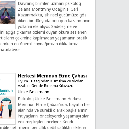
Davranış bilimleri uzmanı psikolog
Zelana Montminy Odağınızı Geri
Kazanmak’ta, zihinsel gücümüze göz
diken bir dünyada onu geri kazanmanın
yollarını ele alıyor. Sadeleşme ve
lini açığa çıkarma özlemi duyan okura seslenen
rtıcıların çekimine kapılmadan yaşamanın pratik
 verirken en önemli kaynağımızın dikkatimiz
atırlatıyor.
Herkesi Memnun Etme Çabası
Uyum Tuzağından Kurtulma ve Vicdan
Azabını Geride Bırakma Kılavuzu
Ulrike Bossmann
Psikolog Ulrike Bossmann Herkesi
Memnun Etme Çabası’nda, hayatın her
alanında ve sürekli olarak başkalarının
ihtiyaçlarını önceleyerek yaşamayı şiar
edinmiş kişileri inceliyor. Kendi
ı dile getirmenin bencillik değil sağlıklı ilişkilerin