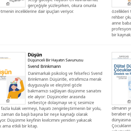
gerçeğiyle yüzleşirken, okura onunla
tmenin inceliklerine dair ipuçları veriyor.
özellikler
rehber çık
anne babal
profesyon
bir kaynak
Düşün
Düşünceli Bir Hayatın Savunusu
Svend Brinkmann
Danimarkalı psikolog ve felsefeci Svend
Brinkmann Düşün’de, etrafımıza merak
duygusuyla ve eleştirel gözle
bakmamızı sağlayan düşünme sanatını
ele alıyor: Düşünceler arasında
serbestçe dolaşmayı ve iç sesimize
olmanın yo
fazla kulak vermeyi, hayatı zenginleştirmenin bir yolu,
beraber eğ
 zaman da başlı başına bir neşe kaynağı olarak
dünyasına
or. Düşünme keyfinin kıvılcımını yeniden yakacak
Çocukların
 ama etkili bir kitap.