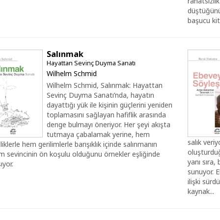
rahatsızlı
düştüğünü 
başucu kit
Salınmak
Hayattan Sevinç Duyma Sanatı
Wilhelm Schmid
Wilhelm Schmid, Salınmak: Hayattan
Sevinç Duyma Sanatı’nda, hayatın
dayattığı yük ile kişinin güçlerini yeniden
toplamasını sağlayan hafiflik arasında
denge bulmayı öneriyor. Her şeyi akışta
tutmaya çabalamak yerine, hem
salık veri
liklerle hem gerilimlerle barışıklık içinde salınmanın
oluşturdu
m sevincinin ön koşulu olduğunu örnekler eşliğinde
yanı sıra,
ıyor.
sunuyor. E
ilişki sürd
kaynak...