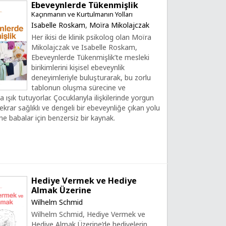
Ebeveynlerde Tükenmişlik
Kaçınmanın ve Kurtulmanın Yolları
Isabelle Roskam
,
Moïra Mikolajczak
Her ikisi de klinik psikolog olan Moïra
Mikolajczak ve Isabelle Roskam,
Ebeveynlerde Tükenmişlik’te mesleki
birikimlerini kişisel ebeveynlik
deneyimleriyle buluşturarak, bu zorlu
tablonun oluşma sürecine ve
 ışık tutuyorlar. Çocuklarıyla ilişkilerinde yorgun
krar sağlıklı ve dengeli bir ebeveynliğe çıkan yolu
e babalar için benzersiz bir kaynak.
Hediye Vermek ve Hediye
Almak Üzerine
Wilhelm Schmid
Wilhelm Schmid, Hediye Vermek ve
Hediye Almak Üzerine’de hediyelerin