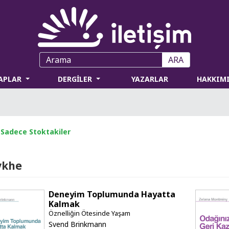
ARA
TAPLAR
DERGİLER
YAZARLAR
HAKKIM
Sadece Stoktakiler
ykhe
Deneyim Toplumunda Hayatta
Kalmak
Öznelliğin Ötesinde Yaşam
Svend Brinkmann