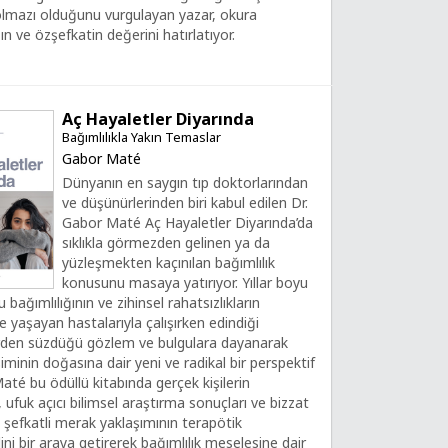
lmazı olduğunu vurgulayan yazar, okura
ın ve özşefkatin değerini hatırlatıyor.
Aç Hayaletler Diyarında
Bağımlılıkla Yakın Temaslar
Gabor Maté
Dünyanın en saygın tıp doktorlarından
ve düşünürlerinden biri kabul edilen Dr.
Gabor Maté Aç Hayaletler Diyarında’da
sıklıkla görmezden gelinen ya da
yüzleşmekten kaçınılan bağımlılık
konusunu masaya yatırıyor. Yıllar boyu
bağımlılığının ve zihinsel rahatsızlıkların
 yaşayan hastalarıyla çalışırken edindiği
rden süzdüğü gözlem ve bulgulara dayanarak
şiminin doğasına dair yeni ve radikal bir perspektif
até bu ödüllü kitabında gerçek kişilerin
ı, ufuk açıcı bilimsel araştırma sonuçları ve bizzat
ği şefkatli merak yaklaşımının terapötik
ini bir araya getirerek bağımlılık meselesine dair