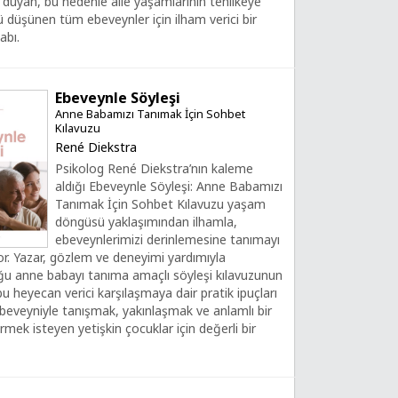
k duyan, bu nedenle aile yaşamlarının tehlikeye
düşünen tüm ebeveynler için ilham verici bir
abı.
Ebeveynle Söyleşi
Anne Babamızı Tanımak İçin Sohbet
Kılavuzu
René Diekstra
Psikolog René Diekstra’nın kaleme
aldığı Ebeveynle Söyleşi: Anne Babamızı
Tanımak İçin Sohbet Kılavuzu yaşam
döngüsü yaklaşımından ilhamla,
ebeveynlerimizi derinlemesine tanımayı
yor. Yazar, gözlem ve deneyimi yardımıyla
ğu anne babayı tanıma amaçlı söyleşi kılavuzunun
 bu heyecan verici karşılaşmaya dair pratik ipuçları
beveyniyle tanışmak, yakınlaşmak ve anlamlı bir
ürmek isteyen yetişkin çocuklar için değerli bir