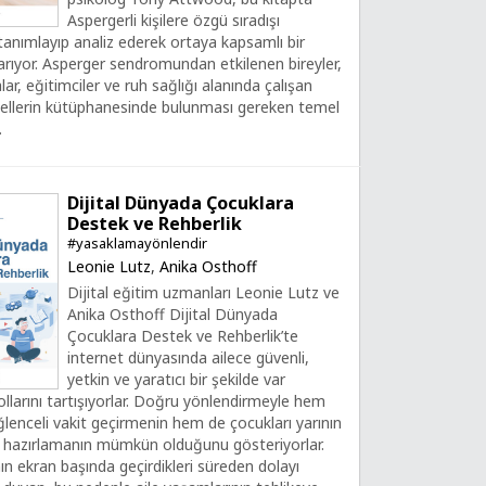
Aspergerli kişilere özgü sıradışı
i tanımlayıp analiz ederek ortaya kapsamlı bir
arıyor. Asperger sendromundan etkilenen bireyler,
ar, eğitimciler ve ruh sağlığı alanında çalışan
ellerin kütüphanesinde bulunması gereken temel
.
Dijital Dünyada Çocuklara
Destek ve Rehberlik
#yasaklamayönlendir
Leonie Lutz
,
Anika Osthoff
Dijital eğitim uzmanları Leonie Lutz ve
Anika Osthoff Dijital Dünyada
Çocuklara Destek ve Rehberlik’te
internet dünyasında ailece güvenli,
yetkin ve yaratıcı bir şekilde var
llarını tartışıyorlar. Doğru yönlendirmeyle hem
lenceli vakit geçirmenin hem de çocukları yarının
 hazırlamanın mümkün olduğunu gösteriyorlar.
ın ekran başında geçirdikleri süreden dolayı