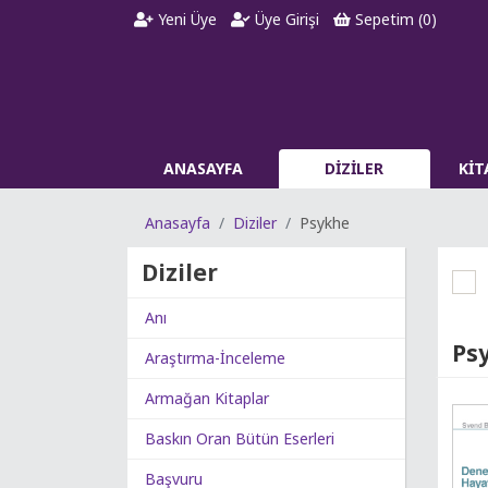
Yeni Üye
Üye Girişi
Sepetim (
0
)
ANASAYFA
DİZİLER
Kİ
Anasayfa
Diziler
Psykhe
Diziler
Anı
Ps
Araştırma-İnceleme
Armağan Kitaplar
Baskın Oran Bütün Eserleri
Başvuru