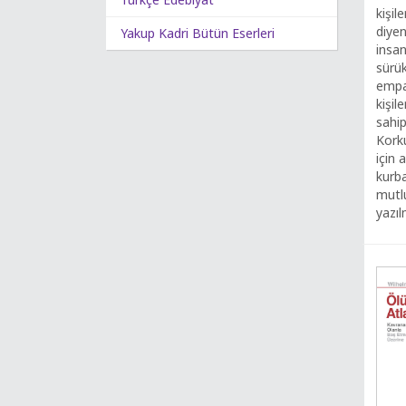
kişil
diye
Yakup Kadri Bütün Eserleri
insa
sürü
empat
kişil
sahi
Kork
için 
kurba
mutlu
yazıl