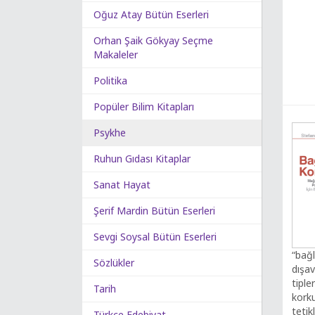
Oğuz Atay Bütün Eserleri
Orhan Şaik Gökyay Seçme
Makaleler
Politika
Popüler Bilim Kitapları
Psykhe
Ruhun Gıdası Kitaplar
Sanat Hayat
Şerif Mardin Bütün Eserleri
Sevgi Soysal Bütün Eserleri
“bağ
Sözlükler
dışav
tiple
Tarih
kork
teti
Türkçe Edebiyat