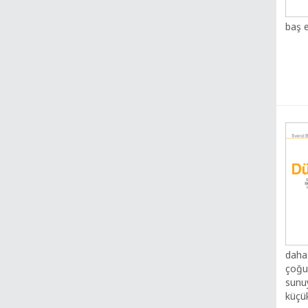
baş e
daha 
çoğu
sunuy
küçük