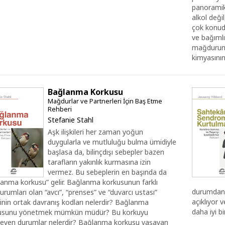
panoramik 
alkol deği
çok konuda
ve bağımlıl
mağdurun k
kimyasının 
Bağlanma Korkusu
Mağdurlar ve Partnerleri İçin Baş Etme
Rehberi
Stefanie Stahl
Aşk ilişkileri her zaman yoğun
duygularla ve mutluluğu bulma ümidiyle
başlasa da, bilinçdışı sebepler bazen
tarafların yakınlık kurmasına izin
vermez. Bu sebeplerin en başında da
lanma korkusu” gelir. Bağlanma korkusunun farklı
durumdan s
urumları olan “avcı”, “prenses” ve “duvarcı ustası”
açıklıyor 
rinin ortak davranış kodları nelerdir? Bağlanma
daha iyi bi
usunu yönetmek mümkün müdür? Bu korkuyu
kleyen durumlar nelerdir? Bağlanma korkusu yaşayan