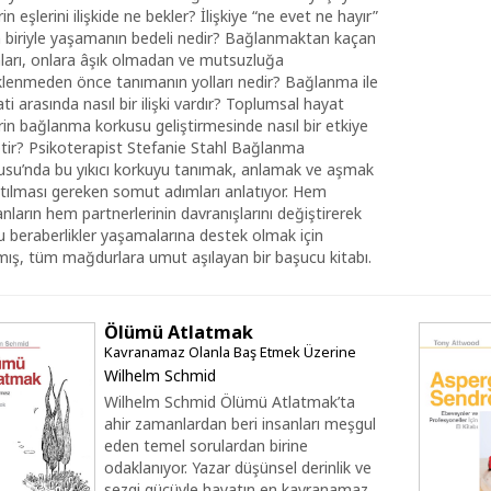
erin eşlerini ilişkide ne bekler? İlişkiye “ne evet ne hayır”
n biriyle yaşamanın bedeli nedir? Bağlanmaktan kaçan
nları, onlara âşık olmadan ve mutsuzluğa
klenmeden önce tanımanın yolları nedir? Bağlanma ile
i arasında nasıl bir ilişki vardır? Toplumsal hayat
erin bağlanma korkusu geliştirmesinde nasıl bir etkiye
ptir? Psikoterapist Stefanie Stahl Bağlanma
usu’nda bu yıkıcı korkuyu tanımak, anlamak ve aşmak
atılması gereken somut adımları anlatıyor. Hem
nların hem partnerlerinin davranışlarını değiştirerek
 beraberlikler yaşamalarına destek olmak için
mış, tüm mağdurlara umut aşılayan bir başucu kitabı.
Ölümü Atlatmak
Kavranamaz Olanla Baş Etmek Üzerine
Wilhelm Schmid
Wilhelm Schmid Ölümü Atlatmak’ta
ahir zamanlardan beri insanları meşgul
eden temel sorulardan birine
odaklanıyor. Yazar düşünsel derinlik ve
sezgi gücüyle hayatın en kavranamaz