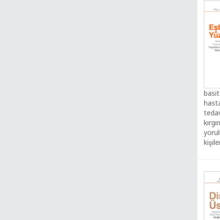
basit
hastal
tedav
kırgı
yorul
kişi