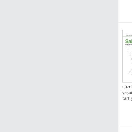
güzel
yaşa
tartış