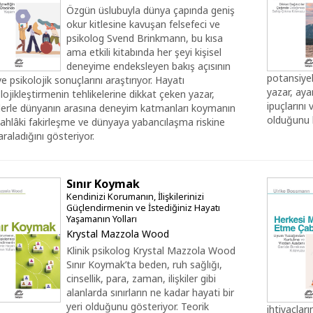
Özgün üslubuyla dünya çapında geniş
okur kitlesine kavuşan felsefeci ve
psikolog Svend Brinkmann, bu kısa
ama etkili kitabında her şeyi kişisel
deneyime endeksleyen bakış açısının
potansiye
ve psikolojik sonuçlarını araştırıyor. Hayatı
yazar, aya
lojikleştirmenin tehlikelerine dikkat çeken yazar,
ipuçlarını
ylerle dünyanın arasına deneyim katmanları koymanın
olduğunu h
 ahlâki fakirleşme ve dünyaya yabancılaşma riskine
araladığını gösteriyor.
Sınır Koymak
Kendinizi Korumanın, İlişkilerinizi
Güçlendirmenin ve İstediğiniz Hayatı
Yaşamanın Yolları
Krystal Mazzola Wood
Klinik psikolog Krystal Mazzola Wood
Sınır Koymak’ta beden, ruh sağlığı,
cinsellik, para, zaman, ilişkiler gibi
alanlarda sınırların ne kadar hayati bir
yeri olduğunu gösteriyor. Teorik
ihtiyaçların