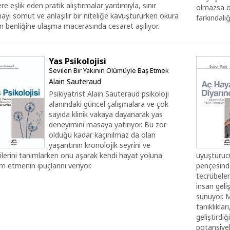
lere eşlik eden pratik alıştırmalar yardımıyla, sınır
olmazsa o
yı somut ve anlaşılır bir niteliğe kavuştururken okura
farkındalığ
 benliğine ulaşma macerasında cesaret aşılıyor.
Yas Psikolojisi
Sevilen Bir Yakının Ölümüyle Baş Etmek
Alain Sauteraud
Psikiyatrist Alain Sauteraud psikoloji
alanındaki güncel çalışmalara ve çok
sayıda klinik vakaya dayanarak yas
deneyimini masaya yatırıyor. Bu zor
olduğu kadar kaçınılmaz da olan
yaşantının kronolojik seyrini ve
tilerini tanımlarken onu aşarak kendi hayat yoluna
uyuşturucu 
 etmenin ipuçlarını veriyor.
pençesinde
tecrübele
insan geli
sunuyor. M
tanıklıklar
geliştirdi
potansiyel