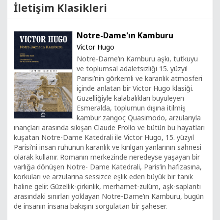
İletişim Klasikleri
Notre-Dame'ın Kamburu
Victor Hugo
Notre-Dame’ın Kamburu aşkı, tutkuyu
ve toplumsal adaletsizliği 15. yüzyıl
Parisi’nin görkemli ve karanlık atmosferi
içinde anlatan bir Victor Hugo klasiği.
Güzelliğiyle kalabalıkları büyüleyen
Esmeralda, toplumun dışına itilmiş
kambur zangoç Quasimodo, arzularıyla
inançları arasında sıkışan Claude Frollo ve bütün bu hayatları
kuşatan Notre-Dame Katedrali ile Victor Hugo, 15. yüzyıl
Parisi’ni insan ruhunun karanlık ve kırılgan yanlarının sahnesi
olarak kullanır. Romanın merkezinde neredeyse yaşayan bir
varlığa dönüşen Notre- Dame Katedrali, Paris’in hafızasına,
korkuları ve arzularına sessizce eşlik eden büyük bir tanık
haline gelir. Güzellik-çirkinlik, merhamet-zulüm, aşk-saplantı
arasındaki sınırları yoklayan Notre-Dame’ın Kamburu, bugün
de insanın insana bakışını sorgulatan bir şaheser.