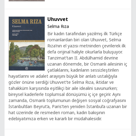
Uhuvvet
Selma Rıza
Bir kadın tarafından yazılmış ilk Türkçe
romanlardan biri olan Uhuvvet, Selma
Rıza’nın el yazısı metninden çevrilerek ilk
defa orijinal haliyle okurlarla buluşuyor.
Tanzimat’tan II. Abdülhamid devrine
uzanan dönemde, bir Osmanlı ailesinin iç
çatlaklarını, kadınların sessizleştirilen
hayatlarını ve adalet arayışını büyük bir anlatı ustalığıyla
gözler önüne serdiği Uhuvvet’te Selma Rıza, iktidar ve
tahakküm karşısında eşitlikçi bir aile idealini savunurken;
bireysel kaderlerle toplumsal dönüşümü iç içe geçirir. Aynı
zamanda, Osmanlı toplumunun değişen sosyal coğrafyasını
İstanbul’dan Beyrut’a, Paris’ten yeniden İstanbul’a uzanan bir
hat üzerinde de resmeden roman, kadın bakışının
edebiyatımıza erken ve kararlı bir müdahalesidir.