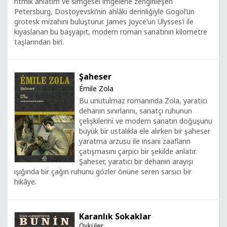
ritmik anlatım ve simgesel imgelerle zenginleşen
Petersburg, Dostoyevski’nin ahlâki derinliğiyle Gogol’ün
grotesk mizahını buluşturur. James Joyce’un Ulysses’i ile
kıyaslanan bu başyapıt, modern roman sanatının kilometre
taşlarından biri.
Şaheser
Émile Zola
Bu unutulmaz romanında Zola, yaratıcı
dehanın sınırlarını, sanatçı ruhunun
çelişkilerini ve modern sanatın doğuşunu
büyük bir ustalıkla ele alırken bir şaheser
yaratma arzusu ile insani zaafların
çatışmasını çarpıcı bir şekilde anlatır.
Şaheser, yaratıcı bir dehanın arayışı
ışığında bir çağın ruhunu gözler önüne seren sarsıcı bir
hikâye.
Karanlık Sokaklar
Öyküler