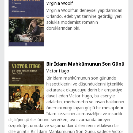
Virginia Woolf
Virginia Woolf’un deneysel yapıtlarından
Orlando, edebiyat tarihine getirdiği yeni
solukla modernist romanın
doruklarından biri.
Bir İdam Mahkûmunun Son Günü
Victor Hugo
Bir idam mahkûmunun son gününde
hissettiklerini ve düşündüklerini içtenlikle
aktararak okuyucuyu derin bir empatiye
davet eden Victor Hugo, bu eseriyle
adaletin, merhametin ve insan haklarının
önemini vurgulayan güçlü bir mesaj iletir.
İdam cezasının acımasızlığını ve insanlık
dışılığını gözler önüne sererken, aynı zamanda bireyin
özgürlüğe, umuda ve yaşama dair özlemlerini etkileyici bir
dille anlatır. Bir İdam Mahkûmunun Son Günü, sadece Victor