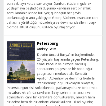
sonra iki ayrı kutba savruluyor. Danton, iktidarın giderek
yozlaşmaya başladığını düşünüp kendisini sert bir ahlâki
sorgulamanın içinde buluyor, günbegün her şeyin
sonlanacağı o ana yaklaşıyor. Georg Büchner, insanların canı
pahasına yürüttüğü mücadeleyi ve devrimci ideallerin trajik
biçimde altüst oluşunu ustaca oyunlaştırıyor.
Petersburg
Andrey Belıy
Devrim öncesi Rusya’nın başkentinde,
20. yüzyılın başlarında geçen Petersburg,
siyasi kaosun ve bireysel varoluş
sancılarının gölgesinde bir baba-oğul
çatışmasını merkeze alır. Senatör
Apollon Ableuhov ve devrimci fikirlerle
“zehirlenmiş” oğlu Nikolay’ın hikâyesi,
Petersburg’un sisli sokaklarında, patlamaya hazır bir bomba
metaforu etrafında şekillenir. Beliy, şehrin mimarisini ve
atmosferini canlı bir karaktere dönüştürerek, mekânı hem
bir dekor hem de bir anlatıcı olarak kullanır. Dilsel oyunlar,