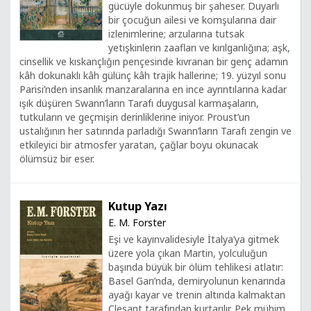
gücüyle dokunmuş bir şaheser. Duyarlı
bir çocuğun ailesi ve komşularına dair
izlenimlerine; arzularına tutsak
yetişkinlerin zaafları ve kırılganlığına; aşk,
cinsellik ve kıskançlığın pençesinde kıvranan bir genç adamın
kâh dokunaklı kâh gülünç kâh trajik hallerine; 19. yüzyıl sonu
Parisi’nden insanlık manzaralarına en ince ayrıntılarına kadar
ışık düşüren Swann’ların Tarafı duygusal karmaşaların,
tutkuların ve geçmişin derinliklerine iniyor. Proust’un
ustalığının her satırında parladığı Swann’ların Tarafı zengin ve
etkileyici bir atmosfer yaratan, çağlar boyu okunacak
ölümsüz bir eser.
Kutup Yazı
E. M. Forster
Eşi ve kayınvalidesiyle İtalya’ya gitmek
üzere yola çıkan Martin, yolculuğun
başında büyük bir ölüm tehlikesi atlatır:
Basel Garı’nda, demiryolunun kenarında
ayağı kayar ve trenin altında kalmaktan
Clesant tarafından kurtarılır. Pek mühim