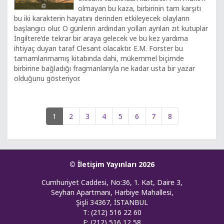
olmayan bu kaza, birbirinin tam karşıtı
bu iki karakterin hayatını derinden etkileyecek olayların
başlangıcı olur. O günlerin ardından yolları ayrılan zıt kutuplar
İngiltere’de tekrar bir araya gelecek ve bu kez yardıma
ihtiyaç duyan taraf Clesant olacaktır. E.M. Forster bu
tamamlanmamış kitabında dahi, mükemmel biçimde
birbirine bağladığı fragmanlarıyla ne kadar usta bir yazar
olduğunu gösteriyor.
1
2
3
4
5
6
7
8
© İletişim Yayınları 2026
Cumhuriyet Caddesi, No:36, 1. Kat, Daire 3,
Seyhan Apartmanı, Harbiye Mahallesi,
Şişli 34367, İSTANBUL
T: (212) 516 22 60
F: (212) 516 12 58