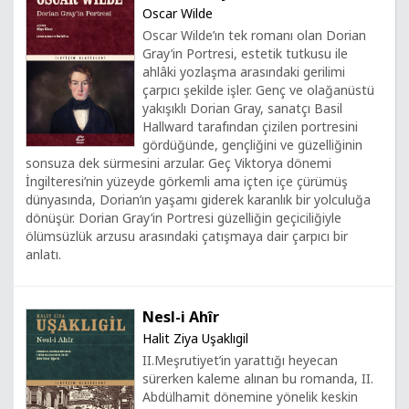
Oscar Wilde
Oscar Wilde’ın tek romanı olan Dorian
Gray’in Portresi, estetik tutkusu ile
ahlâki yozlaşma arasındaki gerilimi
çarpıcı şekilde işler. Genç ve olağanüstü
yakışıklı Dorian Gray, sanatçı Basil
Hallward tarafından çizilen portresini
gördüğünde, gençliğini ve güzelliğinin
sonsuza dek sürmesini arzular. Geç Viktorya dönemi
İngilteresi’nin yüzeyde görkemli ama içten içe çürümüş
dünyasında, Dorian’ın yaşamı giderek karanlık bir yolculuğa
dönüşür. Dorian Gray’in Portresi güzelliğin geçiciliğiyle
ölümsüzlük arzusu arasındaki çatışmaya dair çarpıcı bir
anlatı.
Nesl-i Ahîr
Halit Ziya Uşaklıgil
II.Meşrutiyet’in yarattığı heyecan
sürerken kaleme alınan bu romanda, II.
Abdülhamit dönemine yönelik keskin