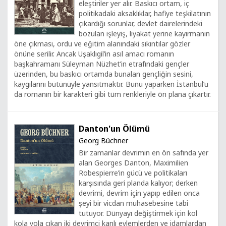
eleştiriler yer alır. Baskıcı ortam, iç
politikadaki aksaklıklar, hafiye teşkilatının
çıkardığı sorunlar, devlet dairelerindeki
bozulan işleyiş, liyakat yerine kayırmanın
öne çıkması, ordu ve eğitim alanındaki sıkıntılar gözler
önüne serilir. Ancak Uşaklıgil’in asıl amacı romanın
başkahramanı Süleyman Nüzhet’in etrafındaki gençler
üzerinden, bu baskıcı ortamda bunalan gençliğin sesini,
kaygılarını bütünüyle yansıtmaktır. Bunu yaparken İstanbul’u
da romanın bir karakteri gibi tüm renkleriyle ön plana çıkartır.
Danton'un Ölümü
Georg Büchner
Bir zamanlar devrimin en ön safında yer
alan Georges Danton, Maximilien
Robespierre’in gücü ve politikaları
karşısında geri planda kalıyor; derken
devrimi, devrim için yapıp edilen onca
şeyi bir vicdan muhasebesine tabi
tutuyor. Dünyayı değiştirmek için kol
kola yola çıkan iki devrimci kanlı eylemlerden ve idamlardan