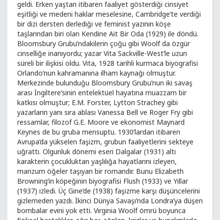
geldi. Erken yaştan itibaren faaliyet gösterdiği cinsiyet
eşitliği ve medeni haklar meselesine, Cambridge’te verdiği
bir dizi dersten derlediği ve feminist yazının köşe
taşlarından biri olan Kendine Ait Bir Oda (1929) ile döndü.
Bloomsbury Grubu’ndakilerin çoğu gibi Woolf da özgür
cinselliğe inanıyordu; yazar Vita Sackville-West’le uzun
süreli bir ilişkisi oldu. Vita, 1928 tarihli kurmaca biyografisi
Orlando’nun kahramanına ilham kaynağı olmuştur.
Merkezinde bulunduğu Bloomsbury Grubu’nun iki savaş
arası İngiltere’sinin entelektüel hayatına muazzam bir
katkısı olmuştur; E.M. Forster, Lytton Strachey gibi
yazarların yanı sıra ablası Vanessa Bell ve Roger Fry gibi
ressamlar, filozof G.E. Moore ve ekonomist Maynard
Keynes de bu gruba mensuptu. 1930’lardan itibaren
Avrupa’da yükselen faşizm, grubun faaliyetlerini sekteye
uğrattı. Olgunluk dönemi eseri Dalgalar (1931) altı
karakterin çocukluktan yaşlılığa hayatlarını izleyen,
manzum öğeler taşıyan bir romandır. Bunu Elizabeth
Browning’in köpeğinin biyografisi Flush (1933) ve Yıllar
(1937) izledi. Üç Gine’de (1938) faşizme karşı düşüncelerini
gizlemeden yazdı. İkinci Dünya Savaşı’nda Londra’ya düşen
bombalar evini yok etti. Virginia Woolf ömrü boyunca