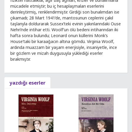
fiziksel hastalıklar, ağır baş ağrıları, krizler ve bunalımlarla
mücadele etmiştir; bu iç hesaplaşmaları eserlerini
derinleştirmiş, renklendirmiştir. Girdiği son bunalımdan ise
çıkamadı; 28 Mart 1941’de, mantosunun ceplerini çakıl
taşlarıyla doldurarak Sussex’teki evinin yakınlarındaki Ouse
Nehri’nde intihar etti. Woolf’un ölü bedeni intiharından iki
hafta sonra bulundu; Leonard onun küllerini Monk’s
House’taki bir karaağacın altına gömdü. Virginia Woolf,
ardında muazzam bir yaşam enerjisiyle, insaniyetle, ince
bir gözlem ve mizah duygusuyla yüklediği eserler
bırakmıştır.
yazdığı eserler