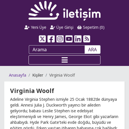
Yeni Üye
Üye Girişi
Sepetim (
0
)
ARA
Anasayfa
Kişiler
Virginia Woolf
Virginia Woolf
Adeline Virginia Stephen ismiyle 25 Ocak 1882’de dünyaya
geldi. Annesi Julia J. Duckworth yayıncı bir aileden
geliyordu; babası Leslie Stephen ise edebiyat
eleştirmeniydi ve Henry James, George Eliot gibi yazarların
ahbabıydı. Hyde Park Gate’teki evde doğdu, büyüdü ve
eğitim gördü. Erken yaştan itibaren babasına çok bağlıydı;