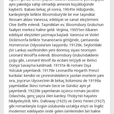
aynı yakınlığa sahip olmadığı annesini küçüklüğünde
kaybetti. Babası birkaç yıl sonra, 1904’te öldüğünde,
kardeşleriyle birlikte Bloomsbury’de bir eve taşındılar.
Ressam ablası Vanessa, edebiyat ve sanat eleştirmeni
Clive Bell’le evlendi. Taşındıkları ev, Bloomsbury Grubu’nun
faaliyet merkezi haline geldi. Virginia, 1905’ten itibaren
edebiyat eleştirileri yazmaya başladı. Vanessa ve Violet
Dickinson’la birlikte Yunanistan’a gittiğinde, çantasında
Homeros’un Odysseia’sını taşıyordu. 1912’de, Seylon’daki
(Sri Lanka) vazifesinden yeni dönmüş siyasi teorisyen
Leonard Woolf’la evlendi. Bloomsbury Grubu’ndakilerin
çoğu gibi, Leonard Woolf da vicdani retçiydi ve Birinci
Dünya Savaşı’na katılmadı. 1915’te ilk romanı Dışa
Yolculuk yayımlandı. 1917’de Leonard’la Hogarth Press’i
kurdular; kendisi ve çevresindekilerce yazılan eserlerin yanı
sıra, Joyce’un Ulysses’inin ilk birkaç bölümünü de 1919’da
yayımladılar. İkinci romanı Gece ve Gündüz aynı yıl
yayımlandı. 1922’de yayımlanan üçüncü romanı Jacob’ın
Odası’nda, genç yaşta ölen kardeşi Thoby’nin hayatını
hikâyeleştirdi. Mrs. Dalloway (1925) ve Deniz Feneri (1927)
gibi romanlarıyla özgün üslubunda ustalığa erişti ve İngiliz
modernist edebiyatın önde gelen isimlerinden biri haline