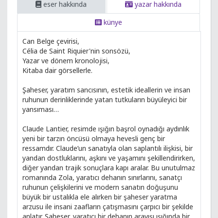
eser hakkında
yazar hakkında
künye
Can Belge çevirisi,
Célia de Saint Riquier'nin sonsözü,
Yazar ve dönem kronolojisi,
Kitaba dair görsellerle.
Şaheser, yaratım sancısının, estetik ideallerin ve insan
ruhunun derinliklerinde yatan tutkuların büyüleyici bir
yansıması…
Claude Lantier, resimde ışığın başrol oynadığı aydınlık
yeni bir tarzın öncüsü olmaya hevesli genç bir
ressamdır. Claude’un sanatıyla olan saplantılı ilişkisi, bir
yandan dostluklarını, aşkını ve yaşamını şekillendirirken,
diğer yandan trajik sonuçlara kapı aralar. Bu unutulmaz
romanında Zola, yaratıcı dehanın sınırlarını, sanatçı
ruhunun çelişkilerini ve modern sanatın doğuşunu
büyük bir ustalıkla ele alırken bir şaheser yaratma
arzusu ile insani zaafların çatışmasını çarpıcı bir şekilde
anlatır. Şaheser, yaratıcı bir dehanın arayışı ışığında bir