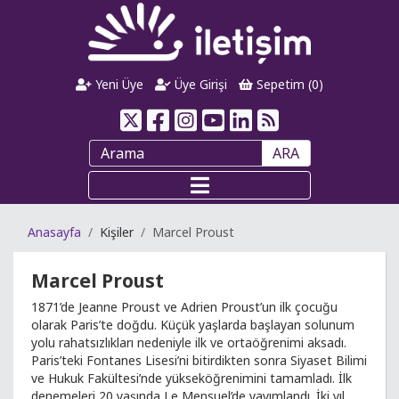
Yeni Üye
Üye Girişi
Sepetim (
0
)
ARA
Anasayfa
Kişiler
Marcel Proust
Marcel Proust
1871’de Jeanne Proust ve Adrien Proust’un ilk çocuğu
olarak Paris’te doğdu. Küçük yaşlarda başlayan solunum
yolu rahatsızlıkları nedeniyle ilk ve ortaöğrenimi aksadı.
Paris’teki Fontanes Lisesi’ni bitirdikten sonra Siyaset Bilimi
ve Hukuk Fakültesi’nde yükseköğrenimini tamamladı. İlk
denemeleri 20 yaşında Le Mensuel’de yayımlandı. İki yıl