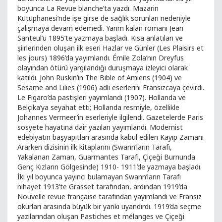
boyunca La Revue blanche’ta yazdı. Mazarin
Kütüphanesi’nde işe girse de sağlık sorunları nedeniyle
çalışmaya devam edemedi. Yarım kalan romanı Jean
Santeul’ü 1895’te yazmaya başladı. Kısa anlatıları ve
şiirlerinden oluşan ilk eseri Hazlar ve Günler (Les Plaisirs et
les jours) 1896’da yayımlandı. Émile Zola’nın Dreyfus
olayından ötürü yargılandığı duruşmaya izleyici olarak
katıldı. John Ruskin’in The Bible of Amiens (1904) ve
Sesame and Lilies (1906) adlı eserlerini Fransızcaya çevirdi.
Le Figaro’da pastişleri yayımlandı (1907). Hollanda ve
Belçika’ya seyahat etti; Hollanda resmiyle, özellikle
Johannes Vermeer’in eserleriyle ilgilendi. Gazetelerde Paris
sosyete hayatına dair yazıları yayımlandı. Modernist
edebiyatın başyapıtları arasında kabul edilen Kayıp Zamanı
Ararken dizisinin ilk kitaplarını (Swann’ların Tarafı,
Yakalanan Zaman, Guarmantes Tarafı, Çiçeği Burnunda
Genç Kızların Gölgesinde) 1910- 1911’de yazmaya başladı.
İki yıl boyunca yayıncı bulamayan Swann’ların Tarafı
nihayet 1913’te Grasset tarafından, ardından 1919’da
Nouvelle revue française tarafından yayımlandı ve Fransız
okurları arasında büyük bir yankı uyandırdı. 1919’da seçme
yazılarından oluşan Pastiches et mélanges ve Çiçeği