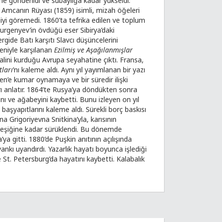
ne gönderildi ve subaylığa kadar yükseldi.
 Amcanın Rüyası (1859) isimli, mizah öğeleri
giyi göremedi. 1860’ta tefrika edilen ve toplum
e Turgenyev’in övdüğü eser Sibirya’daki
gide Batı karşıtı Slavcı düşüncelerini
eniyle karşılanan
Ezilmiş ve Aşağılanmışlar
ini kurduğu Avrupa seyahatine çıktı. Fransa,
tları
’nı kaleme aldı. Aynı yıl yayımlanan bir yazı
en’e kumar oynamaya ve bir süredir ilişki
 anlatır. 1864’te Rusya’ya döndükten sonra
sını ve ağabeyini kaybetti. Bunu izleyen on yıl
 başyapıtlarını kaleme aldı. Sürekli borç baskısı
nna Grigoriyevna Snitkina’yla, karısının
ğin eşiğine kadar sürüklendi. Bu dönemde
a gitti. 1880’de Puşkin anıtının açılışında
ı uyandırdı. Yazarlık hayatı boyunca işlediği
St. Petersburg’da hayatını kaybetti. Kalabalık