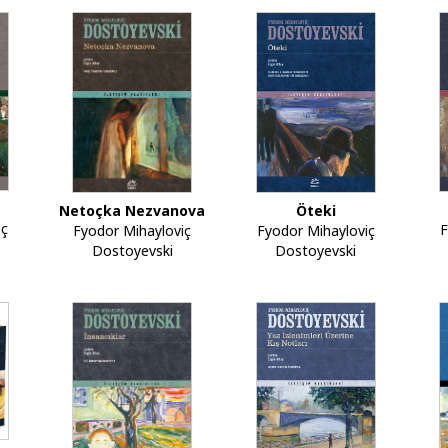
Netoçka Nezvanova
Öteki
iç
F
Fyodor Mihayloviç
Fyodor Mihayloviç
Dostoyevski
Dostoyevski