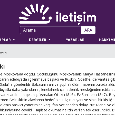
ARA
TAPLAR
DERGİLER
YAZARLAR
HAKKIM
vski
ki
de Moskova’da doğdu. Çocukluğunu Moskova’daki Marya Hastanesi’nin bi
baren edebiyatla ilgilenmeye başladı ve Puşkin, Goethe, Cervantes gibi
 Okulu’na gönderildi. Babasının ani ve şüpheli ölüm haberini burada ald
ebiyatla daha yakından ilgilenebilmek için askerlik mesleğinden istifa e
e var ki ardından gelen çalışmaları Öteki (1846), Ev Sahibesi (1847), B
en Belinski’nin alaylarına hedef oldu. Aşırı duyarlı ve sinirli bir kişi
la’nın baskıcı yönetimine karşı faaliyetlerinden dolayı tutuklandı ve ö
mahkûmiyetine çevrildi. Hapiste okumasına izin verilen tek eser İncil’di