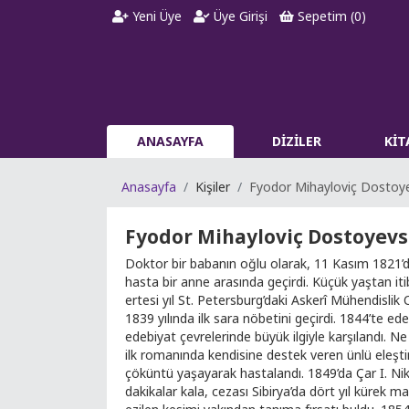
Yeni Üye
Üye Girişi
Sepetim (
0
)
ANASAYFA
DİZİLER
Kİ
Anasayfa
Kişiler
Fyodor Mihayloviç Dostoye
Fyodor Mihayloviç Dostoyevs
Doktor bir babanın oğlu olarak, 11 Kasım 1821’
hasta bir anne arasında geçirdi. Küçük yaştan iti
ertesi yıl St. Petersburg’daki Askerî Mühendislik
1839 yılında ilk sara nöbetini geçirdi. 1844’te ed
edebiyat çevrelerinde büyük ilgiyle karşılandı. N
ilk romanında kendisine destek veren ünlü eleştirm
çöküntü yaşayarak hastalandı. 1849’da Çar I. Niko
dakikalar kala, cezası Sibirya’da dört yıl kürek 