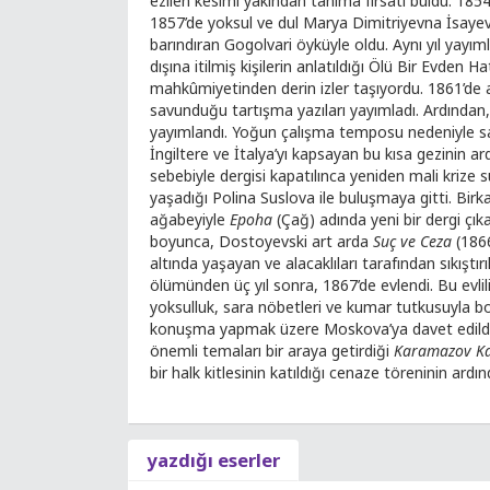
ezilen kesimi yakından tanıma fırsatı buldu. 1854
1857’de yoksul ve dul Marya Dimitriyevna İsayeva
barındıran Gogolvari öyküyle oldu. Aynı yıl yayım
dışına itilmiş kişilerin anlatıldığı Ölü Bir Evden 
mahkûmiyetinden derin izler taşıyordu. 1861’de a
savunduğu tartışma yazıları yayımladı. Ardından,
yayımlandı. Yoğun çalışma temposu nedeniyle sağ
İngiltere ve İtalya’yı kapsayan bu kısa gezinin ar
sebebiyle dergisi kapatılınca yeniden mali krize
yaşadığı Polina Suslova ile buluşmaya gitti. Birk
ağabeyiyle
Epoha
(Çağ) adında yeni bir dergi çık
boyunca, Dostoyevski art arda
Suç ve Ceza
(186
altında yaşayan ve alacaklıları tarafından sıkıştır
ölümünden üç yıl sonra, 1867’de evlendi. Bu evlil
yoksulluk, sara nöbetleri ve kumar tutkusuyla boğ
konuşma yapmak üzere Moskova’ya davet edildi; 
önemli temaları bir araya getirdiği
Karamazov Ka
bir halk kitlesinin katıldığı cenaze töreninin ardı
yazdığı eserler