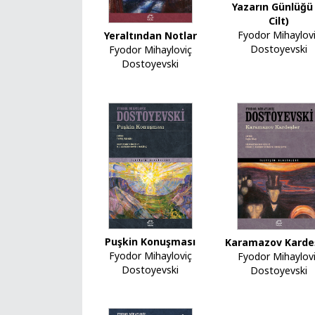
Yazarın Günlüğü
Cilt)
Fyodor Mihaylov
Yeraltından Notlar
Dostoyevski
Fyodor Mihayloviç
Dostoyevski
Puşkin Konuşması
Karamazov Karde
Fyodor Mihayloviç
Fyodor Mihaylov
Dostoyevski
Dostoyevski