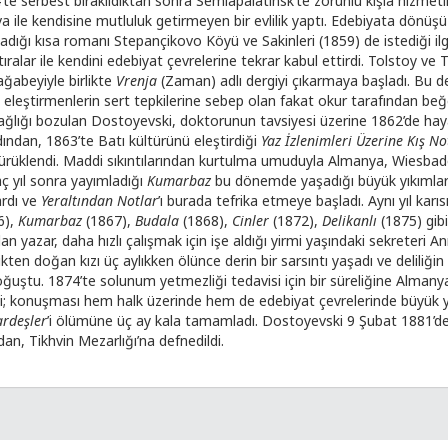
’te serbest bırakıldıktan sonra Semiapalatinsk’te zorunlu kışla hizmeti
 ile kendisine mutluluk getirmeyen bir evlilik yaptı. Edebiyata dönüşü
ladığı kısa romanı Stepançikovo Köyü ve Sakinleri (1859) de istediği il
Hatıralar ile kendini edebiyat çevrelerine tekrar kabul ettirdi. Tolstoy v
ğabeyiyle birlikte
Vrenja
(Zaman) adlı dergiyi çıkarmaya başladı. Bu der
 eleştirmenlerin sert tepkilerine sebep olan fakat okur tarafından beğ
lığı bozulan Dostoyevski, doktorunun tavsiyesi üzerine 1862’de hayal
dından, 1863’te Batı kültürünü eleştirdiği
Yaz İzlenimleri Üzerine Kış No
 sürüklendi. Maddi sıkıntılarından kurtulma umuduyla Almanya, Wiesbad
aç yıl sonra yayımladığı
Kumarbaz
bu dönemde yaşadığı büyük yıkımları
ardı ve
Yeraltından Notlar
’ı burada tefrika etmeye başladı. Aynı yıl karı
6),
Kumarbaz
(1867),
Budala
(1868),
Cinler
(1872),
Delikanlı
(1875) gibi
ılan yazar, daha hızlı çalışmak için işe aldığı yirmi yaşındaki sekreteri A
ikten doğan kızı üç aylıkken ölünce derin bir sarsıntı yaşadı ve delili
uştu. 1874’te solunum yetmezliği tedavisi için bir süreliğine Almanya’y
konuşması hem halk üzerinde hem de edebiyat çevrelerinde büyük yank
rdeşler
’i ölümüne üç ay kala tamamladı. Dostoyevski 9 Şubat 1881’de 
ndan, Tikhvin Mezarlığı’na defnedildi.