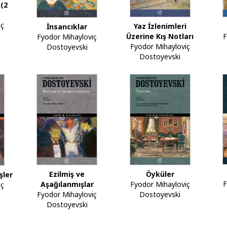
 (2
iç
Yaz İzlenimleri
İnsancıklar
F
Üzerine Kış Notları
Fyodor Mihayloviç
Fyodor Mihayloviç
Dostoyevski
Dostoyevski
Ezilmiş ve
Öyküler
şler
F
Aşağılanmışlar
Fyodor Mihayloviç
iç
Fyodor Mihayloviç
Dostoyevski
Dostoyevski