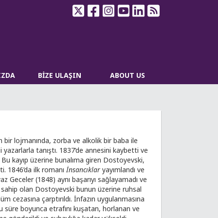
IZDA
BİZE ULAŞIN
ABOUT US
r lojmanında, zorba ve alkolik bir baba ile
 yazarlarla tanıştı. 1837’de annesini kaybetti ve
ı. Bu kayıp üzerine bunalıma giren Dostoyevski,
tti. 1846’da ilk romanı
İnsancıklar
yayımlandı ve
eyaz Geceler (1848) aynı başarıyı sağlayamadı ve
liğe sahip olan Dostoyevski bunun üzerine ruhsal
lüm cezasına çarptırıldı. İnfazın uygulanmasına
. Bu süre boyunca etrafını kuşatan, horlanan ve