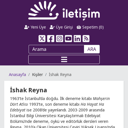
Yeni Üye
Üye Girişi
Sepetim (
0
)
ARA
Anasayfa
Kişiler
İshak Reyna
İshak Reyna
1963’te İstanbul’da doğdu. İlk deneme kitabı
Mahşerin
Dört Atlısı
1993’te, son deneme kitabı
Ha Hayat Ha
Edebiyat
ise 2008’de yayınlandı. 2003-2009 arasında
İstanbul Bilgi Üniversitesi Karşılaştırmalı Edebiyat
Bölümü’nde deneme, öykü ve editörlük dersleri veren
Reyna, 2010’a Okan Üniversitesi Çeviri Yüksek Lisansı’nda