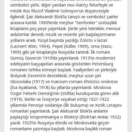
sembolist şiirle, diğer yandan neo-Kantçı felsefeyle ve
mistik Rus filozof Vladimir Solovyov’un düşüncesiyle
ilgilendi. Şair Aleksandr Blok’la tanıştı ve sembolist şairler
arasına katıldı. 1900’lerde meşhur “Senfoniler” üstbaşlıklı
kitaplarını peş peşe yayımladı. Şiirde yeni teknikler, mensur
anlatımlar denedi; müzik ve resimle şiiri bağdaştırmanın
yollarını aradı. Yüzyıl başında yazdığı Zoloto v lazuri
(Lacivert Altın, 1904), Pepel (Küller, 1909), Urna (Vazo,
1909) gibi şiir kitaplarıyla Rusya’da tanındı. İlk romanı
Gümüş Güvercin 1910’da yayımlandı. 1913’te modernist
edebiyatın başyapıtları arasında gösterilen Petersburg
romanını tefrika etmeye başladı. Faaliyetleri ve şiirleriyle
Bolşevik Devrimi’ni destekledi, meşhur uzun şiiri
Glossolalia (1917) ve manzum romanı Khristos voskrese
(İsa Ayaklandı, 1918) bu yıllarda yayımlandı. Moskova
Özgür Felsefe Derneği’nin (Volfila) kuruluşunda görev aldı
(1919). Berlin ve İsviçre’ye seyahat ettiği 1921-1922
yıllarında Pervoye svidaniye (İlk Buluşma) ve Kotik Letayev
romanları yayımlandı. Şair Aleksandr Blok’la anılarını
paylaştığı Vospominaniya o Bloke’yi (Blok’tan Anılar, 1922)
yazdı. 1923’te Rusya’ya döndü ve Moskova’da geçen
romanlarını yazmaya başladı. Moskova başlıklı roman