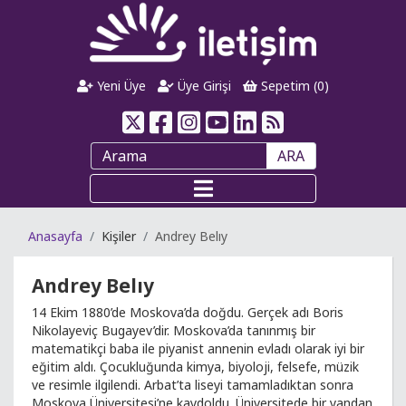
Yeni Üye
Üye Girişi
Sepetim (
0
)
ARA
Anasayfa
Kişiler
Andrey Belıy
Andrey Belıy
14 Ekim 1880’de Moskova’da doğdu. Gerçek adı Boris
Nikolayeviç Bugayev’dir. Moskova’da tanınmış bir
matematikçi baba ile piyanist annenin evladı olarak iyi bir
eğitim aldı. Çocukluğunda kimya, biyoloji, felsefe, müzik
ve resimle ilgilendi. Arbat’ta liseyi tamamladıktan sonra
Moskova Üniversitesi’ne kaydoldu. Üniversitede bir yandan