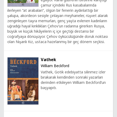
çamur içindeki Rus kasabalarında
ilerleyen “at arabaları”, ölgün bir fenerin aydınlattığı bir
şalupa, akordeon sesiyle çınlayan meyhaneler, rüşvet alarak
zenginleşen taşra memurları, genç yaşta evlenen kadınların
uğradığı hayal kırıklıkları Çehov’un radarına girerken Rusya,
büyük ve küçük hikâyelerin iç içe geçtiği destansı bir
coğrafyaya dönüşüyor. Çehov öykücülüğünde doruk noktası
olan Nişanlı Kız, ustaca hazırlanmış bir geç dönem seçkisi.
Vathek
William Beckford
Vathek, Gotik edebiyatta silinmez izler
bırakarak kendinden sonraki yazarları
derinden etkileyen William Beckford’un
başyapıtı.