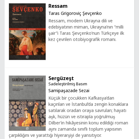
Ressam
Taras Grigoroviç Şevçenko
Ressam, modern Ukrayna dili ve
edebiyatının mimarı, Ukrayna’nın “milli
şair”i Taras Şevçenko’nun Türkçeye ilk
kez çevrilen otobiyografik romanı.
Sergüzeşt
Sadeleştirilmiş Basım
Samipaşazade Sezai
Küçük bir çocukken Kafkasya’dan
kaçırılan ve İstanbul’da zengin konaklara
satılarak oradan oraya savrulan; hayatı
aşk, hüzün ve ıstırapla yoğrulmuş
Dilber’in hikâyesinin konu edildiği roman
aynı zamanda sınıflı toplum yapısının
çarpıklığını ve yarattığı hiyerarşiyi de yansıtıyor.