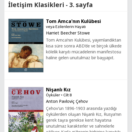
İletişim Klasikleri - 3. sayfa
Tom Amca'nın Kulübesi
veya Ezilenlerin Hayatı
Harriet Beecher Stowe
Tom Amca’nın Kulübesi, yayımlandıktan
kısa süre sonra ABD’de ve birçok ülkede
kölelik karşıtı mücadelenin manifestosu
haline gelen unutulmaz bir başyapıt.
Nişanlı Kız
Öyküler • Cilt 8
Anton Pavloviç Çehov
Çehov’un 1896-1903 arasında yazdığı
öykülerden oluşan Nişanlı Kız, Rusya’nın
gerek taşra gerekse kent hayatına
unutulmaz karakterler ve sahnelerle
eğiliyor. Karla gübrenin birbirine karıştığı