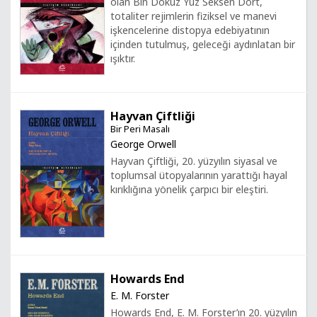
olan Bin Dokuz Yüz Seksen Dört,
totaliter rejimlerin fiziksel ve manevi
işkencelerine distopya edebiyatının
içinden tutulmuş, geleceği aydınlatan bir
ışıktır.
Hayvan Çiftliği
Bir Peri Masalı
George Orwell
Hayvan Çiftliği, 20. yüzyılın siyasal ve
toplumsal ütopyalarının yarattığı hayal
kırıklığına yönelik çarpıcı bir eleştiri.
Howards End
E. M. Forster
Howards End, E. M. Forster’ın 20. yüzyılın