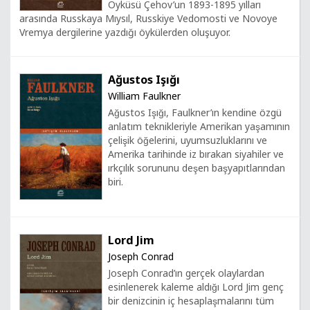
Öyküsü Çehov’un 1893-1895 yılları
arasında Russkaya Mıysıl, Russkiye Vedomosti ve Novoye
Vremya dergilerine yazdığı öykülerden oluşuyor.
Ağustos Işığı
William Faulkner
Ağustos Işığı, Faulkner’ın kendine özgü
anlatım teknikleriyle Amerikan yaşamının
çelişik öğelerini, uyumsuzluklarını ve
Amerika tarihinde iz bırakan siyahiler ve
ırkçılık sorununu deşen başyapıtlarından
biri.
Lord Jim
Joseph Conrad
Joseph Conrad’ın gerçek olaylardan
esinlenerek kaleme aldığı Lord Jim genç
bir denizcinin iç hesaplaşmalarını tüm