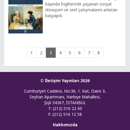
başında İngiltere’de yaşanan sosyal
dönüşüm ve sınıf çatışmalarını anlatan
başyapıtı.
1
2
3
4
5
6
7
8
© İletişim Yayınları 2026
Cumhuriyet Caddesi, No:36, 1. Kat, Daire 3,
Seyhan Apartmanı, Harbiye Mahallesi,
Şişli 34367, İSTANBUL
T: (212) 516 22 60
F: (212) 516 12 58
Hakkımızda