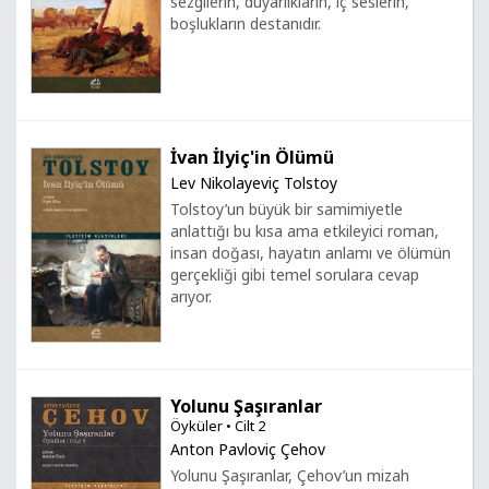
sezgilerin, duyarlıkların, iç seslerin,
boşlukların destanıdır.
İvan İlyiç'in Ölümü
Lev Nikolayeviç Tolstoy
Tolstoy’un büyük bir samimiyetle
anlattığı bu kısa ama etkileyici roman,
insan doğası, hayatın anlamı ve ölümün
gerçekliği gibi temel sorulara cevap
arıyor.
Yolunu Şaşıranlar
Öyküler • Cilt 2
Anton Pavloviç Çehov
Yolunu Şaşıranlar, Çehov’un mizah