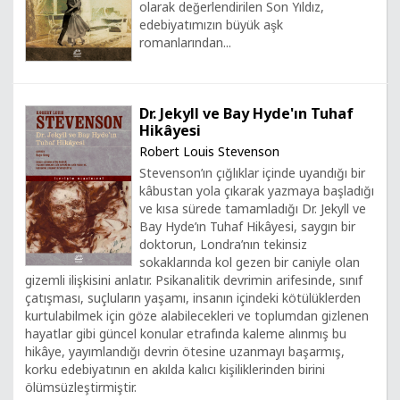
olarak değerlendirilen Son Yıldız,
edebiyatımızın büyük aşk
romanlarından...
Dr. Jekyll ve Bay Hyde'ın Tuhaf
Hikâyesi
Robert Louis Stevenson
Stevenson’ın çığlıklar içinde uyandığı bir
kâbustan yola çıkarak yazmaya başladığı
ve kısa sürede tamamladığı Dr. Jekyll ve
Bay Hyde’ın Tuhaf Hikâyesi, saygın bir
doktorun, Londra’nın tekinsiz
sokaklarında kol gezen bir caniyle olan
gizemli ilişkisini anlatır. Psikanalitik devrimin arifesinde, sınıf
çatışması, suçluların yaşamı, insanın içindeki kötülüklerden
kurtulabilmek için göze alabilecekleri ve toplumdan gizlenen
hayatlar gibi güncel konular etrafında kaleme alınmış bu
hikâye, yayımlandığı devrin ötesine uzanmayı başarmış,
korku edebiyatının en akılda kalıcı kişiliklerinden birini
ölümsüzleştirmiştir.