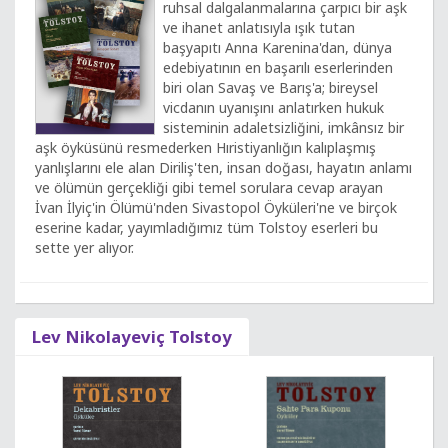
ruhsal dalgalanmalarına çarpıcı bir aşk
ve ihanet anlatısıyla ışık tutan
başyapıtı Anna Karenina'dan, dünya
edebiyatının en başarılı eserlerinden
biri olan Savaş ve Barış'a; bireysel
vicdanın uyanışını anlatırken hukuk
sisteminin adaletsizliğini, imkânsız bir
aşk öyküsünü resmederken Hıristiyanlığın kalıplaşmış
yanlışlarını ele alan Diriliş'ten, insan doğası, hayatın anlamı
ve ölümün gerçekliği gibi temel sorulara cevap arayan
İvan İlyiç'in Ölümü'nden Sivastopol Öyküleri'ne ve birçok
eserine kadar, yayımladığımız tüm Tolstoy eserleri bu
sette yer alıyor.
Lev Nikolayeviç Tolstoy