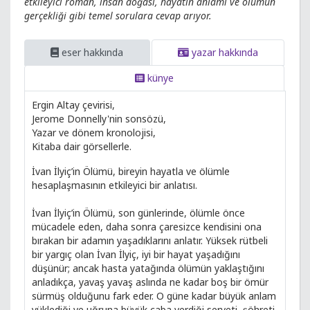
etkileyici roman, insan doğası, hayatın anlamı ve ölümün
gerçekliği gibi temel sorulara cevap arıyor.
eser hakkında
yazar hakkında
künye
Ergin Altay çevirisi,
Jerome Donnelly'nin sonsözü,
Yazar ve dönem kronolojisi,
Kitaba dair görsellerle.
İvan İlyiç’in Ölümü, bireyin hayatla ve ölümle
hesaplaşmasının etkileyici bir anlatısı.
İvan İlyiç’in Ölümü, son günlerinde, ölümle önce
mücadele eden, daha sonra çaresizce kendisini ona
bırakan bir adamın yaşadıklarını anlatır. Yüksek rütbeli
bir yargıç olan İvan İlyiç, iyi bir hayat yaşadığını
düşünür; ancak hasta yatağında ölümün yaklaştığını
anladıkça, yavaş yavaş aslında ne kadar boş bir ömür
sürmüş olduğunu fark eder. O güne kadar büyük anlam
yüklediği ve uğruna büyük çaba verdiği serveti, şöhreti