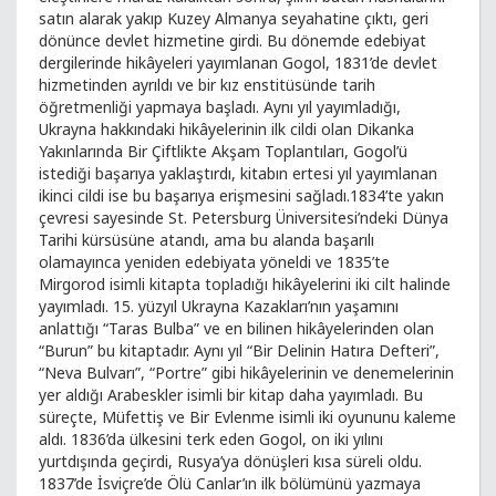
satın alarak yakıp Kuzey Almanya seyahatine çıktı, geri
dönünce devlet hizmetine girdi. Bu dönemde edebiyat
dergilerinde hikâyeleri yayımlanan Gogol, 1831’de devlet
hizmetinden ayrıldı ve bir kız enstitüsünde tarih
öğretmenliği yapmaya başladı. Aynı yıl yayımladığı,
Ukrayna hakkındaki hikâyelerinin ilk cildi olan Dikanka
Yakınlarında Bir Çiftlikte Akşam Toplantıları, Gogol’ü
istediği başarıya yaklaştırdı, kitabın ertesi yıl yayımlanan
ikinci cildi ise bu başarıya erişmesini sağladı.1834’te yakın
çevresi sayesinde St. Petersburg Üniversitesi’ndeki Dünya
Tarihi kürsüsüne atandı, ama bu alanda başarılı
olamayınca yeniden edebiyata yöneldi ve 1835’te
Mirgorod isimli kitapta topladığı hikâyelerini iki cilt halinde
yayımladı. 15. yüzyıl Ukrayna Kazakları’nın yaşamını
anlattığı “Taras Bulba” ve en bilinen hikâyelerinden olan
“Burun” bu kitaptadır. Aynı yıl “Bir Delinin Hatıra Defteri”,
“Neva Bulvarı”, “Portre” gibi hikâyelerinin ve denemelerinin
yer aldığı Arabeskler isimli bir kitap daha yayımladı. Bu
süreçte, Müfettiş ve Bir Evlenme isimli iki oyununu kaleme
aldı. 1836’da ülkesini terk eden Gogol, on iki yılını
yurtdışında geçirdi, Rusya’ya dönüşleri kısa süreli oldu.
1837’de İsviçre’de Ölü Canlar’ın ilk bölümünü yazmaya