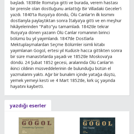
başladı. 1838’de Roma’ya gitti ve burada, verem hastası
bir prensle olan dostluğunu anlattığı Bir Villadaki Geceler’i
yazdı. 1840’ta Rusya’ya döndü, Ölü Canlar’ın ilk kısmını
dostlarıyla paylaştıktan sonra İtalya’ya gitti ve en meşhur
hikâyelerinden “Palto”yu tamamladı. 1842’de tekrar
Rusya’ya dönen yazarın Ölü Canlar romanının birinci
bölümü bu yıl yayımlandı. 1847’de Dostlarla
Mektuplaşmalardan Seçme Bölümler isimli kitabı
yayımlanan Gogol, ertesi yıl Kudüs’e hacca gittikten sonra
bir süre manastırlarda yaşadı ve 1852’de Moskova’ya
döndü. 24 Şubat 1852 gecesi, aralarında Ölü Canlar’ın
ikinci cildinin müsveddelerinin de bulunduğu bütün el
yazmalarını yaktı. Ağır bir bunalım içinde yatağa düştü,
yemek yemeyi kesti ve 4 Mart 1852’de, kırk üç yaşında
hayatını kaybetti.
yazdığı eserler