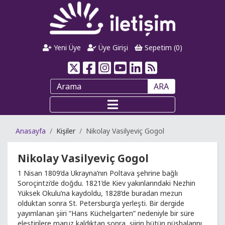
Yeni Üye
Üye Girişi
Sepetim (
0
)
ARA
Anasayfa
Kişiler
Nikolay Vasilyeviç Gogol
Nikolay Vasilyeviç Gogol
1 Nisan 1809’da Ukrayna’nın Poltava şehrine bağlı
Soroçintzi’de doğdu. 1821’de Kiev yakınlarındaki Nezhin
Yüksek Okulu’na kaydoldu, 1828’de buradan mezun
olduktan sonra St. Petersburg’a yerleşti. Bir dergide
yayımlanan şiiri “Hans Küchelgarten” nedeniyle bir süre
eleştirilere maruz kaldıktan sonra, şiirin bütün nüshalarını