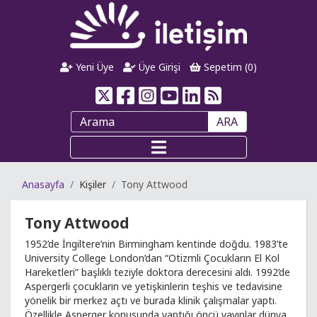
Yeni Üye
Üye Girişi
Sepetim (
0
)
ARA
Anasayfa
Kişiler
Tony Attwood
Tony Attwood
1952’de İngiltere’nin Birmingham kentinde doğdu. 1983’te
University College London’dan “Otizmli Çocukların El Kol
Hareketleri” başlıklı teziyle doktora derecesini aldı. 1992’de
Aspergerli çocukların ve yetişkinlerin teşhis ve tedavisine
yönelik bir merkez açtı ve burada klinik çalışmalar yaptı.
Özellikle Asperger konusunda yaptığı öncü yayınlar dünya