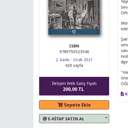
Yay
Sev
Orh
Mai
edeb
Şai
umu
ISBN
san
9789750523540
nüs
2. baskı - Ocak 2021
dip
420 sayfa
"Ha
öne
İletişim Web Satış Fiyatı
OĞU
200,00 TL
K
Sepete Ekle
E-KİTAP SATIN AL