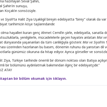
ına hazırlayan Seval Şahin,
al Şahin'in sunuşu,
an Koçak’ın sonsözüyle.
 ve Siyah
’ta Halit Ziya Uşaklıgil bireyin edebiyatta “birey” olarak da v
iyat tarihimizin köşe taşlarındandır.
r olma hayalleri kuran genç Ahmet Cemil’in şiirle, edebiyatla, sanatla
tsuzluklarla, yenilgilerle, mücadelelerle geçen hayatını anlatan
Mai ve
at dünyasında yaşananları da tüm canlılığıyla gösterir.
Mai ve Siyah
’ın
hası üzerinden hazırlanan bu basım, dönemin ruhunu da yansıtan dil ve
notlarla günümüz okuruna da hitap ediyor. Ayrıca görseller ve sonsözle
lit Ziya, Türkiye tarihinde önemli bir dönüm noktası olan Batıya açılış
mli bir bölümünü aydınlatmak bakımından ilginç bir edebiyatçıdır."
Z ATAY
itaptan bir bölüm okumak için tıklayın.