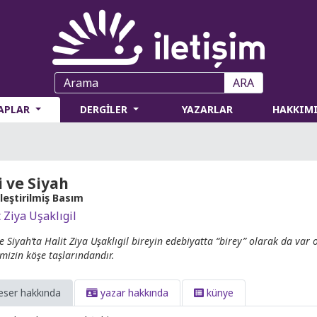
ARA
TAPLAR
DERGİLER
YAZARLAR
HAKKIM
 ve Siyah
leştirilmiş Basım
 Ziya Uşaklıgil
e Siyah’ta Halit Ziya Uşaklıgil bireyin edebiyatta “birey” olarak da var
imizin köşe taşlarındandır.
eser hakkında
yazar hakkında
künye