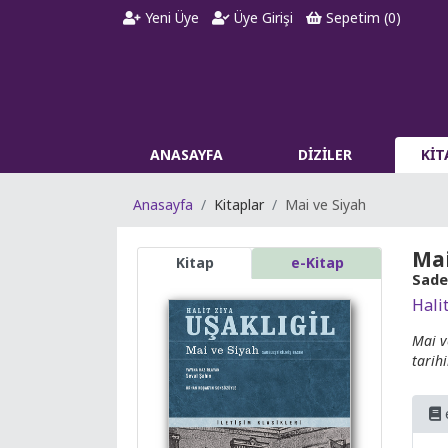
Yeni Üye
Üye Girişi
Sepetim (
0
)
ANASAYFA
DİZİLER
Kİ
Anasayfa
Kitaplar
Mai ve Siyah
Mai
Kitap
e-Kitap
Sade
Halit
Mai v
tarih