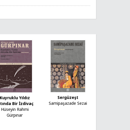
Sergüzeşt
Kuyruklu Yıldız
Samipaşazade Sezai
tında Bir İzdivaç
Hüseyin Rahmi
Gürpınar