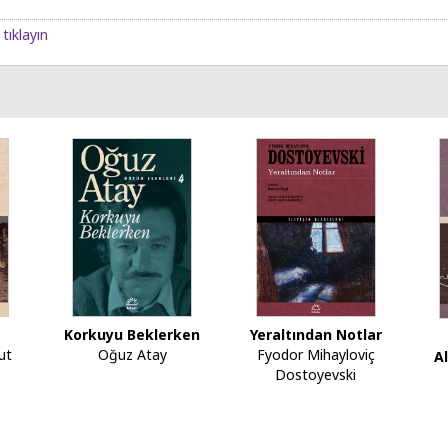
tıklayın
Korkuyu Beklerken
Yeraltından Notlar
ut
Oğuz Atay
Fyodor Mihayloviç
Al
Dostoyevski