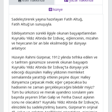
eser hakkında
yazar hakkında
künye
Sadeleştirerek yayına hazırlayan Fatih Altuğ,
Fatih Altuğ'un sunuşuyla.
Edebiyatımızın sürekli ilgiyle okunan başyapıtlarından
Kuyruklu Yıldız Altında Bir İzdivaç, eğlencenin, mizahın
ve heyecanın bir an bile eksilmediği bir dünyayı
anlatıyor.
Hüseyin Rahmi Gürpınar, 1912 yılında tefrika edilen ve
o tarihten günümüze severek okunan başyapıtı
Kuyruklu Yıldız Altında Bir İzdivaç’ta dünyayı yok
edeceği düşünülen Halley yıldızının memleket
semalarında yarattığı etkinin peşine düşer. Halley
dünyamıza çarpacak mıdır, eğer çarpacaksa bu
hadisenin ne zaman gerçekleşeceğini bilebilir miyiz?
Tüm bu ürkütücü ve merak uyandırıcı soruların yanı
başında yeşeren İrfan Galip ve Feriha Davut aşkının
sonu ne olacaktır? Kuyruklu Yıldız Altında Bir İzdivaç’ın,
elinizdeki bu sadeleştirilmiş basımı, Gürpınar’ın orijinal