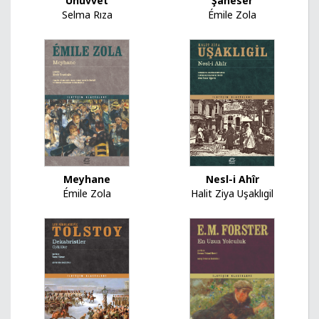
Uhuvvet
Şaheser
Selma Rıza
Émile Zola
Meyhane
Nesl-i Ahîr
Émile Zola
Halit Ziya Uşaklıgil