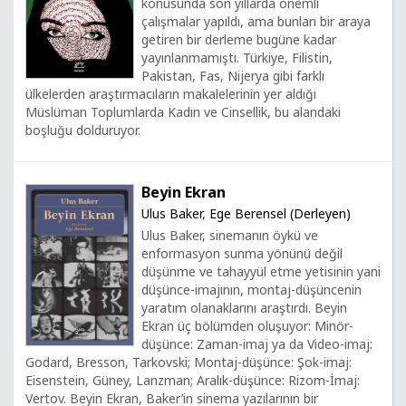
konusunda son yıllarda önemli
çalışmalar yapıldı, ama bunları bir araya
getiren bir derleme bugüne kadar
yayınlanmamıştı. Türkiye, Filistin,
Pakistan, Fas, Nijerya gibi farklı
ülkelerden araştırmacıların makalelerinin yer aldığı
Müslüman Toplumlarda Kadın ve Cinsellik, bu alandaki
boşluğu dolduruyor.
Beyin Ekran
Ulus Baker
,
Ege Berensel (Derleyen)
Ulus Baker, sinemanın öykü ve
enformasyon sunma yönünü değil
düşünme ve tahayyül etme yetisinin yani
düşünce-imajının, montaj-düşüncenin
yaratım olanaklarını araştırdı. Beyin
Ekran üç bölümden oluşuyor: Minör-
düşünce: Zaman-imaj ya da Video-imaj:
Godard, Bresson, Tarkovski; Montaj-düşünce: Şok-imaj:
Eisenstein, Güney, Lanzman; Aralık-düşünce: Rizom-İmaj:
Vertov. Beyin Ekran, Baker’in sinema yazılarının bir