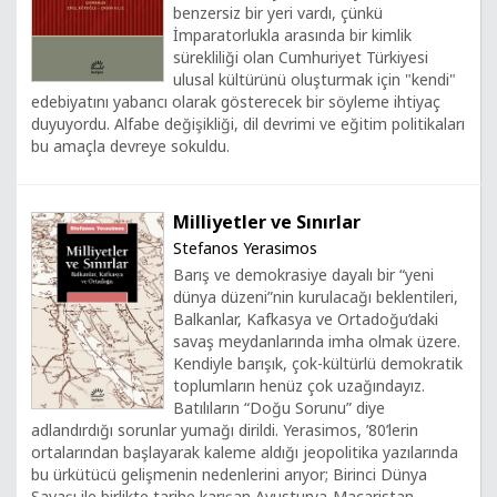
benzersiz bir yeri vardı, çünkü
İmparatorlukla arasında bir kimlik
sürekliliği olan Cumhuriyet Türkiyesi
ulusal kültürünü oluşturmak için "kendi"
edebiyatını yabancı olarak gösterecek bir söyleme ihtiyaç
duyuyordu. Alfabe değişikliği, dil devrimi ve eğitim politikaları
bu amaçla devreye sokuldu.
Milliyetler ve Sınırlar
Stefanos Yerasimos
Barış ve demokrasiye dayalı bir “yeni
dünya düzeni”nin kurulacağı beklentileri,
Balkanlar, Kafkasya ve Ortadoğu’daki
savaş meydanlarında imha olmak üzere.
Kendiyle barışık, çok-kültürlü demokratik
toplumların henüz çok uzağındayız.
Batılıların “Doğu Sorunu” diye
adlandırdığı sorunlar yumağı dirildi. Yerasimos, ’80’lerin
ortalarından başlayarak kaleme aldığı jeopolitika yazılarında
bu ürkütücü gelişmenin nedenlerini arıyor; Birinci Dünya
Savaşı ile birlikte tarihe karışan Avusturya-Macaristan,