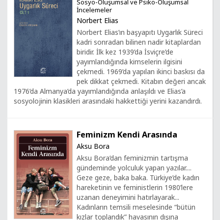
Sosyo-Oluşumsal ve Psiko-Oluşumsal
İncelemeler
Norbert Elias
Norbert Elias’ın başyapıtı Uygarlık Süreci
kadri sonradan bilinen nadir kitaplardan
biridir. İlk kez 1939’da İsviçre’de
yayımlandığında kimselerin ilgisini
çekmedi. 1969’da yapılan ikinci baskısı da
pek dikkat çekmedi. Kitabın değeri ancak
1976’da Almanya’da yayımlandığında anlaşıldı ve Elias’a
sosyolojinin klasikleri arasındaki hakkettiği yerini kazandırdı.
Feminizm Kendi Arasında
Aksu Bora
Aksu Bora’dan feminizmin tartışma
gündeminde yolculuk yapan yazılar....
Geze geze, baka baka. Türkiye’de kadın
hareketinin ve feministlerin 1980’lere
uzanan deneyimini hatırlayarak...
Kadınların temsili meselesinde “bütün
kızlar toplandık” havasının dışına