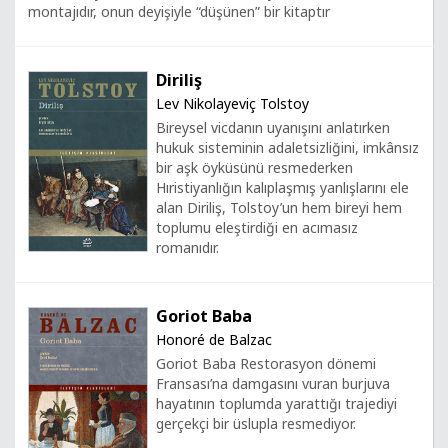
montajıdır, onun deyişiyle “düşünen” bir kitaptır
Diriliş
Lev Nikolayeviç Tolstoy
Bireysel vicdanın uyanışını anlatırken
hukuk sisteminin adaletsizliğini, imkânsız
bir aşk öyküsünü resmederken
Hıristiyanlığın kalıplaşmış yanlışlarını ele
alan Diriliş, Tolstoy’un hem bireyi hem
toplumu eleştirdiği en acımasız
romanıdır.
Goriot Baba
Honoré de Balzac
Goriot Baba Restorasyon dönemi
Fransası’na damgasını vuran burjuva
hayatının toplumda yarattığı trajediyi
gerçekçi bir üslupla resmediyor.