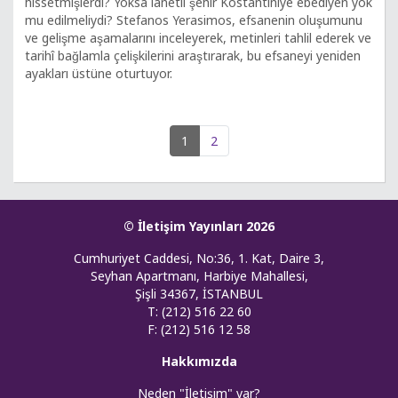
hissetmişlerdi? Yoksa lanetli şehir Kostantiniye ebediyen yok
mu edilmeliydi? Stefanos Yerasimos, efsanenin oluşumunu
ve gelişme aşamalarını inceleyerek, metinleri tahlil ederek ve
tarihî bağlamla çelişkilerini araştırarak, bu efsaneyi yeniden
ayakları üstüne oturtuyor.
1
2
© İletişim Yayınları 2026
Cumhuriyet Caddesi, No:36, 1. Kat, Daire 3,
Seyhan Apartmanı, Harbiye Mahallesi,
Şişli 34367, İSTANBUL
T: (212) 516 22 60
F: (212) 516 12 58
Hakkımızda
Neden "İletişim" var?