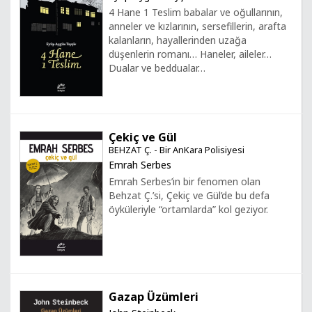
4 Hane 1 Teslim babalar ve oğullarının,
anneler ve kızlarının, sersefillerin, arafta
kalanların, hayallerinden uzağa
düşenlerin romanı… Haneler, aileler…
Dualar ve beddualar…
Çekiç ve Gül
BEHZAT Ç. - Bir AnKara Polisiyesi
Emrah Serbes
Emrah Serbes’in bir fenomen olan
Behzat Ç.’si, Çekiç ve Gül’de bu defa
öyküleriyle “ortamlarda” kol geziyor.
Gazap Üzümleri