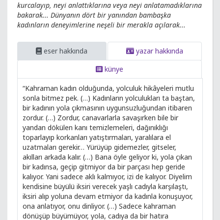
kurcalayıp, neyi anlattıklarına veya neyi anlatamadıklarına
bakarak... Dünyanın dört bir yanından bambaşka
kadınların deneyimlerine neşeli bir merakla açılarak...
eser hakkında
yazar hakkında
künye
“Kahraman kadın olduğunda, yolculuk hikâyeleri mutlu
sonla bitmez pek. (…) Kadınların yolculukları ta baştan,
bir kadının yola çıkmasının uygunsuzluğundan itibaren
zordur. (…) Zordur, canavarlarla savaşırken bile bir
yandan dökülen kanı temizlemeleri, dağınıklığı
toparlayıp korkanları yatıştırmaları, yaralılara el
uzatmaları gerekir… Yürüyüp gidemezler, gitseler,
akılları arkada kalır. (…) Bana öyle geliyor ki, yola çıkan
bir kadınsa, geçip gitmiyor da bir parçası hep geride
kalıyor. Yani sadece aklı kalmıyor, izi de kalıyor. Diyelim
kendisine büyülü iksiri verecek yaşlı cadıyla karşılaştı,
iksiri alıp yoluna devam etmiyor da kadınla konuşuyor,
ona anlatıyor, onu dinliyor. (…) Sadece kahraman
dönüşüp büyümüyor, yola, cadıya da bir hatıra