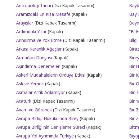
Antropoloji Tarihi
(Dizi Kapak Tasarımı)
Bayb
Aramızdaki En Kısa Mesafe
(Kapak)
Bay 
Arayışlar
(Dizi Kapak Tasarımı)
Beyi
Ardımdaki Yıllar
(Kapak)
“Bi F
Arındırma ve Yok Etme
(Dizi Kapak Tasarımı)
Bilg
Arkası Karanlık Ağaçlar
(Kapak)
Bira
Armağan Dünyası
(Kapak)
Birey
Aşındırma Denemeleri
(Kapak)
Bir 
Askerî Müdahalelerin Orduya Etkisi
(Kapak)
Bir 
Aşk ve Yemek
(Kapak)
Bir 
Asmalar Artık Ağlamıyor
(Kapak)
Bir 
Atatürk
(Dizi Kapak Tasarımı)
Bir 
Avam ve Görenek
(Dizi Kapak Tasarımı)
Bir Z
Avrupa Birliği Hukuku'nda Birey
(Kapak)
Bir Z
Avrupa Birliği'nin Genişleme Süreci
(Kapak)
Bitm
Avrupa Yol Ayrımında Türkiye
(Kapak)
Biyop