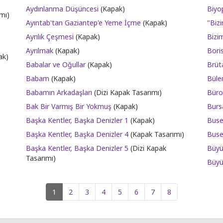
Aydınlanma Düşüncesi
(Kapak)
Biyop
mı)
Ayıntab'tan Gaziantep'e Yeme İçme
(Kapak)
"Biz
Ayrılık Çeşmesi
(Kapak)
Bizi
Ayrılmak
(Kapak)
Boris
ak)
Babalar ve Oğullar
(Kapak)
Brüt
Babam
(Kapak)
Büle
Babamın Arkadaşları
(Dizi Kapak Tasarımı)
Büro 
Bak Bir Varmış Bir Yokmuş
(Kapak)
Burs
Başka Kentler, Başka Denizler 1
(Kapak)
Buse
Başka Kentler, Başka Denizler 4
(Kapak Tasarımı)
Buse
Başka Kentler, Başka Denizler 5
(Dizi Kapak
Büy
Tasarımı)
Büyü
1
2
3
4
5
6
7
8