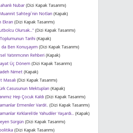
ahanlı Nubar
(Dizi Kapak Tasarımı)
Muannit Sahtegi´nin Notları
(Kapak)
n Ekran
(Dizi Kapak Tasarımı)
utbolcu Olursak...”
(Dizi Kapak Tasarımı)
i Toplumunun Tarihi
(Kapak)
z da Ben Konuşayım
(Dizi Kapak Tasarımı)
sel Yatırımcının Rehberi
(Kapak)
Hayat Üç Dönem
(Dizi Kapak Tasarımı)
Kadeh Nimet
(Kapak)
Ot Masalı
(Dizi Kapak Tasarımı)
Türk Casusunun Mektupları
(Kapak)
Yanımız Hep Çocuk Kaldı
(Dizi Kapak Tasarımı)
amanlar Ermeniler Vardı!..
(Dizi Kapak Tasarımı)
amanlar Kırklareli'de Yahudiler Yaşardı...
(Kapak)
eyen Sürgün
(Dizi Kapak Tasarımı)
olitika
(Dizi Kapak Tasarımı)