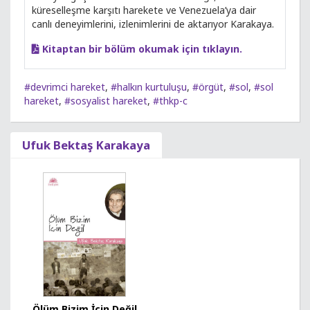
küreselleşme karşıtı harekete ve Venezuela’ya dair
canlı deneyimlerini, izlenimlerini de aktarıyor Karakaya.
Kitaptan bir bölüm okumak için tıklayın.
#devrimci hareket
,
#halkın kurtuluşu
,
#örgüt
,
#sol
,
#sol
hareket
,
#sosyalist hareket
,
#thkp-c
Ufuk Bektaş Karakaya
Ölüm Bizim İçin Değil