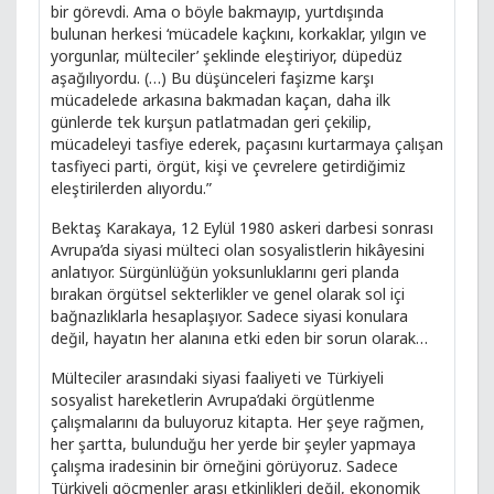
bir görevdi. Ama o böyle bakmayıp, yurtdışında
bulunan herkesi ‘mücadele kaçkını, korkaklar, yılgın ve
yorgunlar, mülteciler’ şeklinde eleştiriyor, düpedüz
aşağılıyordu. (…) Bu düşünceleri faşizme karşı
mücadelede arkasına bakmadan kaçan, daha ilk
günlerde tek kurşun patlatmadan geri çekilip,
mücadeleyi tasfiye ederek, paçasını kurtarmaya çalışan
tasfiyeci parti, örgüt, kişi ve çevrelere getirdiğimiz
eleştirilerden alıyordu.”
Bektaş Karakaya, 12 Eylül 1980 askeri darbesi sonrası
Avrupa’da siyasi mülteci olan sosyalistlerin hikâyesini
anlatıyor. Sürgünlüğün yoksunluklarını geri planda
bırakan örgütsel sekterlikler ve genel olarak sol içi
bağnazlıklarla hesaplaşıyor. Sadece siyasi konulara
değil, hayatın her alanına etki eden bir sorun olarak…
Mülteciler arasındaki siyasi faaliyeti ve Türkiyeli
sosyalist hareketlerin Avrupa’daki örgütlenme
çalışmalarını da buluyoruz kitapta. Her şeye rağmen,
her şartta, bulunduğu her yerde bir şeyler yapmaya
çalışma iradesinin bir örneğini görüyoruz. Sadece
Türkiyeli göçmenler arası etkinlikleri değil, ekonomik