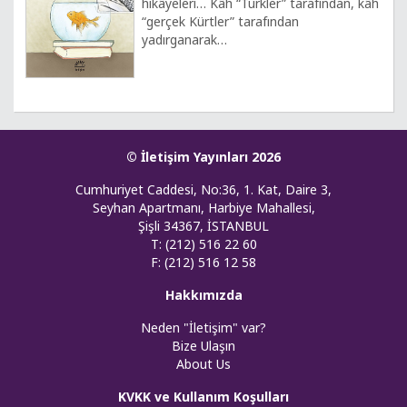
hikâyeleri… Kâh “Türkler” tarafından, kâh
“gerçek Kürtler” tarafından
yadırganarak…
© İletişim Yayınları 2026
Cumhuriyet Caddesi, No:36, 1. Kat, Daire 3,
Seyhan Apartmanı, Harbiye Mahallesi,
Şişli 34367, İSTANBUL
T: (212) 516 22 60
F: (212) 516 12 58
Hakkımızda
Neden "İletişim" var?
Bize Ulaşın
About Us
KVKK ve Kullanım Koşulları