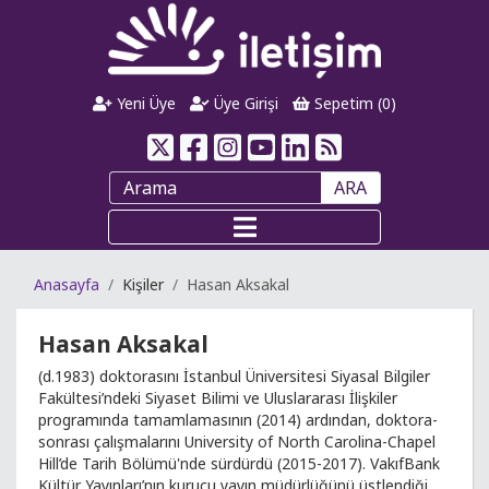
Yeni Üye
Üye Girişi
Sepetim (
0
)
ARA
Anasayfa
Kişiler
Hasan Aksakal
Hasan Aksakal
(d.1983) doktorasını İstanbul Üniversitesi Siyasal Bilgiler
Fakültesi’ndeki Siyaset Bilimi ve Uluslararası İlişkiler
programında tamamlamasının (2014) ardından, doktora-
sonrası çalışmalarını University of North Carolina-Chapel
Hill’de Tarih Bölümü'nde sürdürdü (2015-2017). VakıfBank
Kültür Yayınları’nın kurucu yayın müdürlüğünü üstlendiği