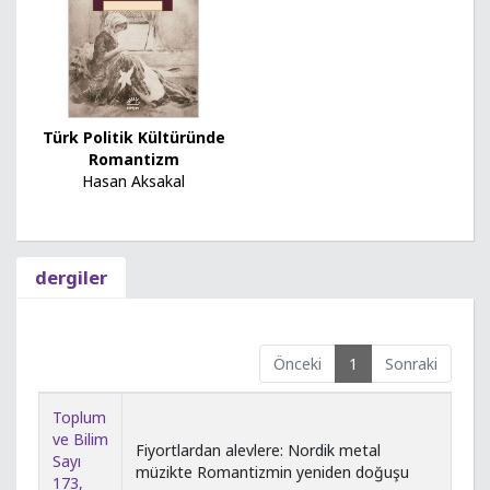
Türk Politik Kültüründe
Romantizm
Hasan Aksakal
dergiler
Önceki
1
Sonraki
Toplum
ve Bilim
Fiyortlardan alevlere: Nordik metal
Sayı
müzikte Romantizmin yeniden doğuşu
173,