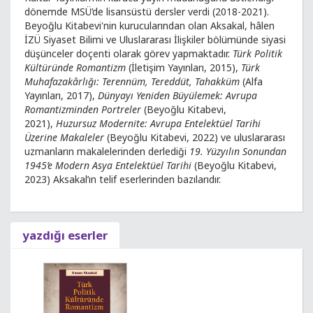
dönemde MSÜ’de lisansüstü dersler verdi (2018-2021).
Beyoğlu Kitabevi'nin kurucularından olan Aksakal, hâlen
İZÜ Siyaset Bilimi ve Uluslararası İlişkiler bölümünde siyasi
düşünceler doçenti olarak görev yapmaktadır.
Türk Politik
Kültüründe Romantizm
(İletişim Yayınları, 2015),
Türk
Muhafazakârlığı: Terennüm, Tereddüt, Tahakküm
(Alfa
Yayınları, 2017),
Dünyayı Yeniden Büyülemek: Avrupa
Romantizminden Portreler
(Beyoğlu Kitabevi,
2021),
Huzursuz Modernite: Avrupa Entelektüel Tarihi
Üzerine Makaleler
(Beyoğlu Kitabevi, 2022) ve uluslararası
uzmanların makalelerinden derlediği
19. Yüzyılın Sonundan
1945’e Modern Asya Entelektüel Tarihi
(Beyoğlu Kitabevi,
2023) Aksakal’ın telif eserlerinden bazılarıdır.
yazdığı eserler