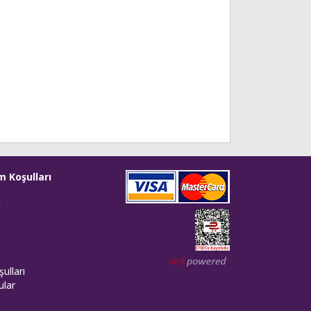
m Koşulları
i
Web tasarım: Red Bilişim
ulları
ular