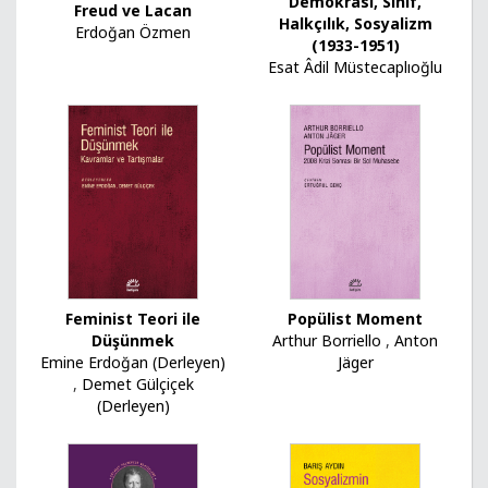
Demokrasi, Sınıf,
Freud ve Lacan
Halkçılık, Sosyalizm
Erdoğan Özmen
(1933-1951)
Esat Âdil Müstecaplıoğlu
Feminist Teori ile
Popülist Moment
Düşünmek
Arthur Borriello
,
Anton
Emine Erdoğan (Derleyen)
Jäger
,
Demet Gülçiçek
(Derleyen)