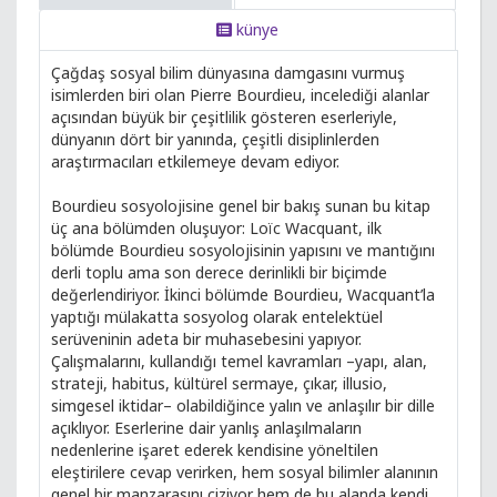
künye
Çağdaş sosyal bilim dünyasına damgasını vurmuş
isimlerden biri olan Pierre Bourdieu, incelediği alanlar
açısından büyük bir çeşitlilik gösteren eserleriyle,
dünyanın dört bir yanında, çeşitli disiplinlerden
araştırmacıları etkilemeye devam ediyor.
Bourdieu sosyolojisine genel bir bakış sunan bu kitap
üç ana bölümden oluşuyor: Loïc Wacquant, ilk
bölümde Bourdieu sosyolojisinin yapısını ve mantığını
derli toplu ama son derece derinlikli bir biçimde
değerlendiriyor. İkinci bölümde Bourdieu, Wacquant’la
yaptığı mülakatta sosyolog olarak entelektüel
serüveninin adeta bir muhasebesini yapıyor.
Çalışmalarını, kullandığı temel kavramları –yapı, alan,
strateji, habitus, kültürel sermaye, çıkar, illusio,
simgesel iktidar– olabildiğince yalın ve anlaşılır bir dille
açıklıyor. Eserlerine dair yanlış anlaşılmaların
nedenlerine işaret ederek kendisine yöneltilen
eleştirilere cevap verirken, hem sosyal bilimler alanının
genel bir manzarasını çiziyor hem de bu alanda kendi