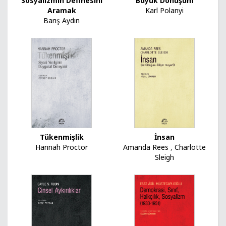
Büyük Dönüşüm
Sosyalizmin Definesini
Karl Polanyi
Aramak
Barış Aydın
Tükenmişlik
İnsan
Hannah Proctor
Amanda Rees
,
Charlotte
Sleigh