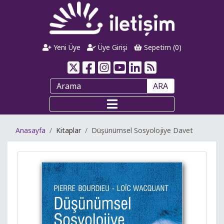
Yeni Üye
Üye Girişi
Sepetim (
0
)
ARA
Anasayfa
Kitaplar
Düşünümsel Sosyolojiye Davet