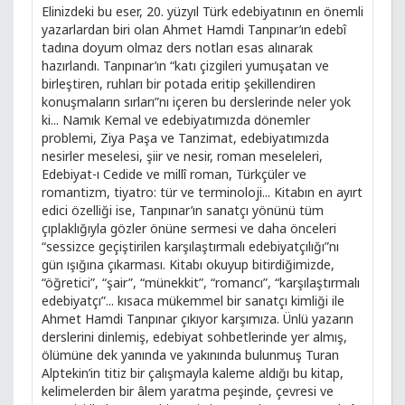
Elinizdeki bu eser, 20. yüzyıl Türk edebiyatının en önemli
yazarlardan biri olan Ahmet Hamdi Tanpınar’ın edebî
tadına doyum olmaz ders notları esas alınarak
hazırlandı. Tanpınar’ın “katı çizgileri yumuşatan ve
birleştiren, ruhları bir potada eritip şekillendiren
konuşmaların sırları”nı içeren bu derslerinde neler yok
ki... Namık Kemal ve edebiyatımızda dönemler
problemi, Ziya Paşa ve Tanzimat, edebiyatımızda
nesirler meselesi, şiir ve nesir, roman meseleleri,
Edebiyat-ı Cedide ve millî roman, Türkçüler ve
romantizm, tiyatro: tür ve terminoloji... Kitabın en ayırt
edici özelliği ise, Tanpınar’ın sanatçı yönünü tüm
çıplaklığıyla gözler önüne sermesi ve daha önceleri
“sessizce geçiştirilen karşılaştırmalı edebiyatçılığı”nı
gün ışığına çıkarması. Kitabı okuyup bitirdiğimizde,
“öğretici”, “şair”, “münekkit”, “romancı”, “karşılaştırmalı
edebiyatçı”... kısaca mükemmel bir sanatçı kimliği ile
Ahmet Hamdi Tanpınar çıkıyor karşımıza. Ünlü yazarın
derslerini dinlemiş, edebiyat sohbetlerinde yer almış,
ölümüne dek yanında ve yakınında bulunmuş Turan
Alptekin’in titiz bir çalışmayla kaleme aldığı bu kitap,
kelimelerden bir âlem yaratma peşinde, çevresi ve