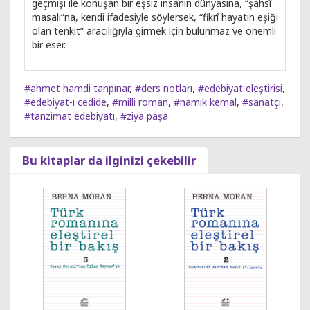
geçmişi ile konuşan bir eşsiz insanın dünyasına, “şahsî
masalı”na, kendi ifadesiyle söylersek, “fikrî hayatın eşiği
olan tenkit” aracılığıyla girmek için bulunmaz ve önemli
bir eser.
#ahmet hamdi tanpınar
,
#ders notları
,
#edebiyat eleştirisi
,
#edebiyat-ı cedide
,
#milli roman
,
#namık kemal
,
#sanatçı
,
#tanzimat edebiyatı
,
#ziya paşa
Bu kitaplar da ilginizi çekebilir