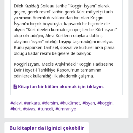
Dilek Kızıldağ Soileau tarihe “Koçgiri İsyanı” olarak
geçen, gerek resmî tarihin gerek Kürt milliyetçi tarih
yazımının önemli duraklarından biri olan Koçgiri
İsyanı’nı birçok boyutuyla, kapsamlı bir biçimde ele
alıyor: “Kürt devleti kurmak için girişilen bir Kürt isyanı”
olup olmadığını, Alevi Kürtlerin olaylara dahlini,
olayların “isyan” niteliği taşıyıp taşımadığını inceliyor.
Bunu yaparken tarihsel, sosyal ve kültürel arka plana
olduğu kadar resmî belgelere de bakıyor.
Koçgiri İsyanı, Meclis Arşivi’ndeki “Koçgiri Hadisesine
Dair Heyet-i Tahkikiye Raporu”nun tamamının
edinilerek kullanıldığı ilk akademik çalışma.
Kitaptan bir bölüm okumak için tıklayın.
#alevi
,
#ankara
,
#dersim
,
#hükümet
,
#isyan
,
#koçgiri
,
#kürt
,
#sivas
,
#tunceli
,
#ümraniye
Bu kitaplar da ilginizi çekebilir