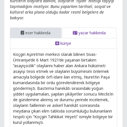
Kürtlerin olaylara dahlini, olayların “isyan” niteliği taşıyıp
taşımadığını inceliyor. Bunu yaparken tarihsel, sosyal ve
kültürel arka plana olduğu kadar resmî belgelere de
bakıyor.
eser hakkında
yazar hakkında
künye
Koçgiri Aşireti’nin merkezi olarak bilinen Sivas-
Ümraniye’de 6 Mart 1921’de yaşanan birtakım
“asayişsizlik” olaylarını haber alan Ankara hükümeti
asayişi tesis etmek ve olayların büyümesini önlemek
amacıyla bölgede örfi idare ilan etmiş, Nurettin Paşa
kumandasında bir ordu görevlendirerek bölgeye
göndermişti. Bastırma harekâtı sırasındaki yoğun
şiddet uygulamaları, yapılan şikâyetler sonucu Meclis’in
de gündemine alınmış ve durumu yerinde incelemek,
olayların faillerinin ve askerî harekât sonrasında
meydana çıkan elim tabloda sorumluluğu bulunanların
tespiti için “Koçgiri Tahkikat Heyeti” ismiyle bölgeye bir
kurul yollanmıştı.