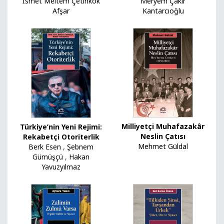
İsmet Meltem Çetinkök
Meryem Çakır
Afşar
Kantarcıoğlu
Milliyetçi Muhafazakâr
Türkiye’nin Yeni Rejimi:
Neslin Çatısı
Rekabetçi Otoriterlik
Mehmet Güldal
Berk Esen
,
Şebnem
Gümüşçü
,
Hakan
Yavuzyılmaz