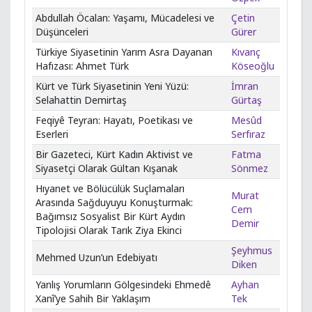
Abdullah Öcalan: Yaşamı, Mücadelesi ve
Çetin
Düşünceleri
Gürer
Türkiye Siyasetinin Yarım Asra Dayanan
Kıvanç
Hafızası: Ahmet Türk
Köseoğlu
Kürt ve Türk Siyasetinin Yeni Yüzü:
İmran
Selahattin Demirtaş
Gürtaş
Feqiyê Teyran: Hayatı, Poetikası ve
Mesûd
Eserleri
Serfıraz
Bir Gazeteci, Kürt Kadın Aktivist ve
Fatma
Siyasetçi Olarak Gültan Kışanak
Sönmez
Hıyanet ve Bölücülük Suçlamaları
Murat
Arasında Sağduyuyu Konuşturmak:
Cem
Bağımsız Sosyalist Bir Kürt Aydın
Demir
Tipolojisi Olarak Tarık Ziya Ekinci
Şeyhmus
Mehmed Uzun’un Edebiyatı
Diken
Yanlış Yorumların Gölgesindeki Ehmedê
Ayhan
Xanî’ye Sahih Bir Yaklaşım
Tek