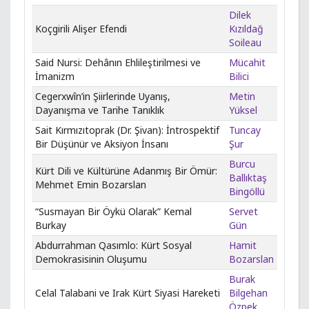
Dilek
Koçgirili Alişer Efendi
Kızıldağ
Soileau
Said Nursi: Dehânın Ehlileştirilmesi ve
Mücahit
İmanizm
Bilici
Cegerxwîn’in Şiirlerinde Uyanış,
Metin
Dayanışma ve Tarihe Tanıklık
Yüksel
Sait Kırmızıtoprak (Dr. Şivan): İntrospektif
Tuncay
Bir Düşünür ve Aksiyon İnsanı
Şur
Burcu
Kürt Dili ve Kültürüne Adanmış Bir Ömür:
Ballıktaş
Mehmet Emin Bozarslan
Bingöllü
“Susmayan Bir Öykü Olarak” Kemal
Servet
Burkay
Gün
Abdurrahman Qasımlo: Kürt Sosyal
Hamit
Demokrasisinin Oluşumu
Bozarslan
Burak
Celal Talabani ve Irak Kürt Siyasi Hareketi
Bilgehan
Özpek