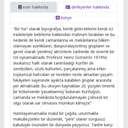
eser hakkında
derleyenler hakkında
künye
“Bir ‘tür’ olarak biyografya, kendi geleceklerini kendi öz
iradeleriyle belirleme hakkından mahrum bırakılan ve bu
nedenle de kendi zamanlarına ve mekânlarına hâkim
olamayan azınlıkların, diasporalaştırılmış grupların ve
genel olarak ‘yenilmiş’ aktörlerin tarihinde de önemli bir
rol oynamaktadır. Profesör Heinz Gstrein’in 1974’te
‘avukatsız halk’ olarak tanımladığı Kürtler de
sembolleri, sözlü kültürleri, parçalanmış ama etkin
toplumsal hafızaları ve nesilden nesle aktarılan yaşam
hikâyeleri sayesinde ayakta kalabilen gruplar arasında
yer almaktadır. Bu oksijen kaynakları 20. yüzyılın önemli
bir bölümünde ‘yasaklanmış’ bulunan Kürtlüğün,
zamanda ve mekânda boğdurulamayan çoksesli bir
olgu olarak var olmasını mümkün kılmıştır.”
Hatırlayamamakla malul bir çağda, unutmakla
makulleştirilen bir düzende, “yeni” olanın sorgusuz
kabulüyle övünülen bir dünyada yaşıyoruz. Tarihe karşı