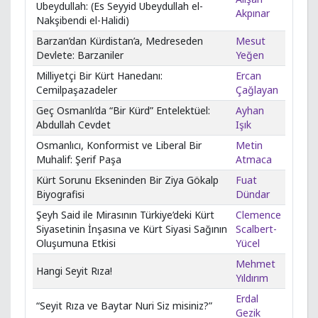
Ubeydullah: (Es Seyyid Ubeydullah el-
Akpınar
Nakşibendi el-Halidi)
Barzan’dan Kürdistan’a, Medreseden
Mesut
Devlete: Barzaniler
Yeğen
Milliyetçi Bir Kürt Hanedanı:
Ercan
Cemilpaşazadeler
Çağlayan
Geç Osmanlı’da “Bir Kürd” Entelektüel:
Ayhan
Abdullah Cevdet
Işık
Osmanlıcı, Konformist ve Liberal Bir
Metin
Muhalif: Şerif Paşa
Atmaca
Kürt Sorunu Ekseninden Bir Ziya Gökalp
Fuat
Biyografisi
Dündar
Şeyh Said ile Mirasının Türkiye’deki Kürt
Clemence
Siyasetinin İnşasına ve Kürt Siyasi Sağının
Scalbert-
Oluşumuna Etkisi
Yücel
Mehmet
Hangi Seyit Rıza!
Yıldırım
Erdal
“Seyit Rıza ve Baytar Nuri Siz misiniz?”
Gezik