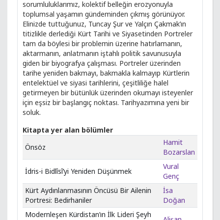
sorumluluklarımız, kolektif belleğin erozyonuyla
toplumsal yaşamın gündeminden çıkmış görünüyor.
Elinizde tuttuğunuz, Tuncay Şur ve Yalçın Çakmak’ın
titizlikle derlediği Kürt Tarihi ve Siyasetinden Portreler
tam da böylesi bir problemin üzerine hatırlamanın,
aktarmanın, anlatmanın iştahlı politik savunusuyla
giden bir biyografya çalışması. Portreler üzerinden
tarihe yeniden bakmayı, bakmakla kalmayıp Kürtlerin
entelektüel ve siyasi tarihlerini, çeşitliliğe halel
getirmeyen bir bütünlük üzerinden okumayı isteyenler
için eşsiz bir başlangıç noktası. Tarihyazımına yeni bir
soluk.
Kitapta yer alan bölümler
Hamit
Önsöz
Bozarslan
Vural
İdris-i Bidlîsî’yi Yeniden Düşünmek
Genç
Kürt Aydınlanmasının Öncüsü Bir Ailenin
İsa
Portresi: Bedirhaniler
Doğan
Modernleşen Kürdistan’ın İlk Lideri Şeyh
Alişan