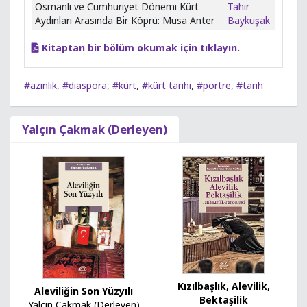
Osmanlı ve Cumhuriyet Dönemi Kürt
Tahir
Aydınları Arasında Bir Köprü: Musa Anter
Baykuşak
Kitaptan bir bölüm okumak için tıklayın.
#azınlık
,
#diaspora
,
#kürt
,
#kürt tarihi
,
#portre
,
#tarih
Yalçın Çakmak (Derleyen)
Kızılbaşlık, Alevilik,
Aleviliğin Son Yüzyılı
Bektaşilik
Yalçın Çakmak (Derleyen)