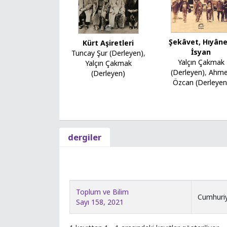
Şekâvet, Hıyâne
Kürt Aşiretleri
İsyan
Tuncay Şur (Derleyen)
,
Yalçın Çakmak
Yalçın Çakmak
(Derleyen)
,
Ahme
(Derleyen)
Özcan (Derleyen
dergiler
Toplum ve Bilim
Cumhuriy
Sayı 158, 2021