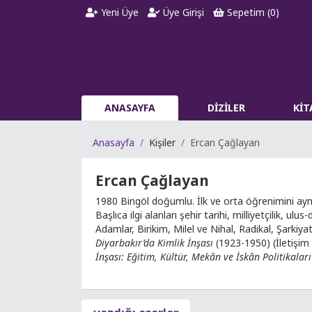
Yeni Üye
Üye Girişi
Sepetim (
0
)
ANASAYFA
DİZİLER
Kİ
Anasayfa
Kişiler
Ercan Çağlayan
Ercan Çağlayan
1980 Bingöl doğumlu. İlk ve orta öğrenimini aynı
Başlıca ilgi alanları şehir tarihi, milliyetçilik, 
Adamlar, Birikim, Milel ve Nihal, Radikal, Şarkiy
Diyarbakır’da Kimlik İnşası
(1923-1950) (İletişim 
İnşası: Eğitim, Kültür, Mekân ve İskân Politikaları