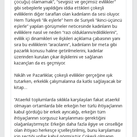
çocuğu) olamamak”, “sevgisiz ve geçimsiz evlilikler”
gibi sebeplerle yapıldığını iddia ettikleri çokeşli
evliliklerin diğer tarafları olan kadınların da sesi oluyor.
Hem Türkiyeli “ilk eşlerle” hem de Suriyeli “ikinci-üçüncü
eşlerle” yapılan görüşmeler neticesinde kadınların bu
evliliklere nasıl ve neden “razı olduklarını/edildiklerini”,
evlilik içi dinamikleri ve ilişkileri açıklama çabasının yanı
sıra bu evliliklerin “aracılarını”, kadınların bir meta gibi
pazarlık konusu haline getirilmelerini, kadınlar
üzerinden kurulan çıkar ilişkilerini ve sağlanan
kazançları da es geçmiyor.
Nikâh ve Pazarlıklar, çokeşli evlilikler gerçeğine ışık
tutarken, erkeklik çalışmalarına da katkı sağlayacak bir
kitap…
“Ataerkil toplumlarda sıklıkla karşılaşılan fakat ataerkil
olmayan ortamlarda bile erkeğin her türlü ihtiyaçlarının
kabul gördüğü bir erkek ayrıcalığı, erkeğin tüm
ihtiyaçlarının sorgusuz karşılanması gerektiğini
olağanlaştırmıştır. Erkeğin daha fazla ilgiye ve cinselliğe
olan ihtiyacı herkesçe içselleştirilmiş, bunu karşılaması
için seçtiği yollar kabul görmüştür. Çokeşli olmanın