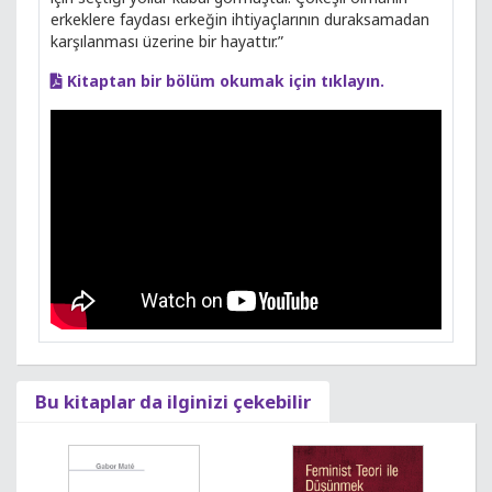
erkeklere faydası erkeğin ihtiyaçlarının duraksamadan
karşılanması üzerine bir hayattır.”
Kitaptan bir bölüm okumak için tıklayın.
Bu kitaplar da ilginizi çekebilir