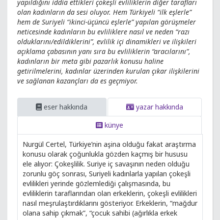
yapıldığını iddia ettikleri çokeşli evliliklerin diğer tarafları
olan kadınların da sesi oluyor. Hem Türkiyeli “ilk eşlerle”
hem de Suriyeli “ikinci-üçüncü eşlerle” yapılan görüşmeler
neticesinde kadınların bu evliliklere nasıl ve neden “razı
olduklarını/edildiklerini”, evlilik içi dinamikleri ve ilişkileri
açıklama çabasının yanı sıra bu evliliklerin “aracılarını”,
kadınların bir meta gibi pazarlık konusu haline
getirilmelerini, kadınlar üzerinden kurulan çıkar ilişkilerini
ve sağlanan kazançları da es geçmiyor.
eser hakkında
yazar hakkında
künye
Nurgül Certel, Türkiye’nin aşina olduğu fakat araştırma
konusu olarak çoğunlukla gözden kaçmış bir hususu
ele alıyor: Çokeşlilik. Suriye iç savaşının neden olduğu
zorunlu göç sonrası, Suriyeli kadınlarla yapılan çokeşli
evlilikleri yerinde gözlemlediği çalışmasında, bu
evliliklerin taraflarından olan erkeklerin, çokeşli evlilikleri
nasıl meşrulaştırdıklarını gösteriyor. Erkeklerin, “mağdur
olana sahip çıkmak”, “çocuk sahibi (ağırlıkla erkek