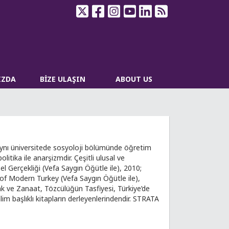
IZDA
BİZE ULAŞIN
ABOUT US
. Aynı üniversitede sosyoloji bölümünde öğretim
olitika ile anarşizmdir. Çeşitli ulusal ve
sel Gerçekliği (Vefa Saygın Öğütle ile), 2010;
y of Modern Turkey (Vefa Saygın Öğütle ile),
ak ve Zanaat, Tözcülüğün Tasfiyesi, Türkiye’de
im başlıklı kitapların derleyenlerindendir. STRATA