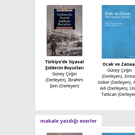
Türkiye'de Siyasal
Ocak ve Zanaa
Şiddetin Boyutları
Güney Çeğin
Güney Çeğin
(Derleyen)
,
Emra
(Derleyen)
,
İbrahim
Göker (Derleyen)
,
Şirin (Derleyen)
Arlı (Derleyen)
,
Üm
Tatlıcan (Derleye
makale yazdığı eserler