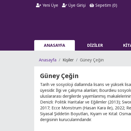
Yeni Üye
Üye Girişi
Sepetim (
0
)
ANASAYFA
DİZİLER
Kİ
Anasayfa
Kişiler
Güney Çeğin
Güney Çeğin
Tarih ve sosyoloji dallarında lisans ve yüksek l
üyesidir. İlgi ve çalışma alanları; Bourdieu sosyolo
uluslararası dergilerde yayımlanmış makalelerinin 
Denizli: Politik Haritalar ve Eğilimler (2013); S
2017; Ecce Monstrum (Hasan Kara ile), 2022; Re-
Siyasal Şiddetin Boyutları, Kıyam ve Kıtal: Osman
dergisinin kurucularındandır.