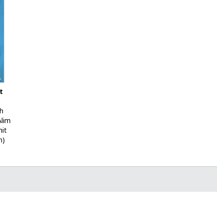
t
h
Alim
it
n)