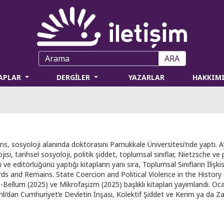
ARA
TAPLAR
DERGİLER
YAZARLAR
HAKKIM
isans, sosyoloji alanında doktorasını Pamukkale Üniversitesi’nde yaptı
jisi, tarihsel sosyoloji, politik şiddet, toplumsal sınıflar, Nietzsche ve p
ve editörlüğünü yaptığı kitapların yanı sıra, Toplumsal Sınıfların İlişki
words and Remains. State Coercion and Political Violence in the Histor
Bellum (2025) ve Mikrofaşizm (2025) başlıklı kitapları yayımlandı. Oc
lı’dan Cumhuriyet’e Devletin İnşası, Kolektif Şiddet ve Kerim ya da Zal