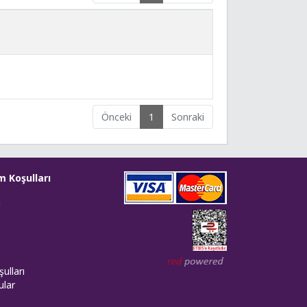
Önceki
1
Sonraki
m Koşulları
i
Web tasarım: Red Bilişim
ulları
ular