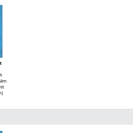
t
h
Alim
it
n)