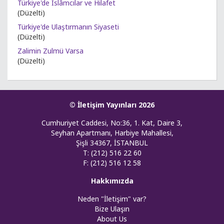
Türkiye'de İslâmcılar ve Hilafet
(Düzelti)
Türkiye'de Ulaştırmanın Siyaseti
(Düzelti)
Zalimin Zulmü Varsa
(Düzelti)
© İletişim Yayınları 2026
Cumhuriyet Caddesi, No:36, 1. Kat, Daire 3,
Seyhan Apartmanı, Harbiye Mahallesi,
Şişli 34367, İSTANBUL
T: (212) 516 22 60
F: (212) 516 12 58
Hakkımızda
Neden "İletişim" var?
Bize Ulaşın
About Us