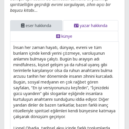
spiritüelliğin geçirdiği evrimi sorgulayan, zihin açıcı bir
başucu kitabı...
eser hakkında
yazar hakkında
künye
İnsan her zaman hayatı, dünyayı, evreni ve tüm
bunların içinde kendi yerini çözmeye, varoluşunun
anlamını bulmaya çalıştı. Bugün bu arayışın adı
mindfulness, kişisel gelişim ya da ruhsal uyanış gibi
terimlerle karşılanıyor olsa da ruhun anahtarını bulma
arzusu tarihin her döneminde insanın zihnini kurcaladı.
Bugün, sosyal medyanın en çok rağbet gören
sayfaları, “En iyi versiyonunuzu keşfedin”, “İçinizdeki
gücü uyandırın” gibi sloganlar eşliğinde insanlara
kurtuluşun anahtarını sunduğunu iddia ediyor. Diğer
yandan dinler de bazen tarikatlar, bazen farklı inanç
ritüelleriyle spiritüel eğilimleri kendi bünyesine katmaya
çalışarak dönüşüm geçiriyor.
Lionel Obadia, tarihsel akışı içinde farklı toplumlarda