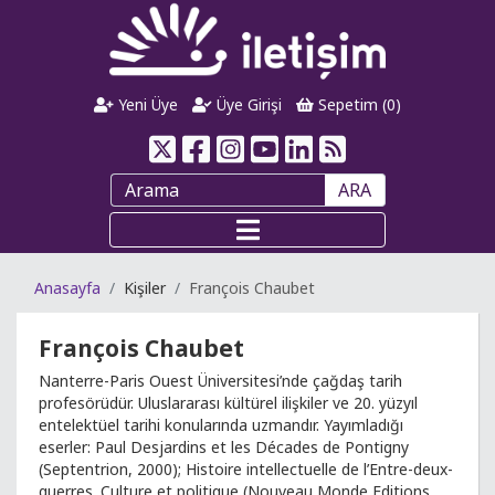
Yeni Üye
Üye Girişi
Sepetim (
0
)
ARA
Anasayfa
Kişiler
François Chaubet
François Chaubet
Nanterre-Paris Ouest Üniversitesi’nde çağdaş tarih
profesörüdür. Uluslararası kültürel ilişkiler ve 20. yüzyıl
entelektüel tarihi konularında uzmandır. Yayımladığı
eserler: Paul Desjardins et les Décades de Pontigny
(Septentrion, 2000); Histoire intellectuelle de l’Entre-deux-
guerres. Culture et politique (Nouveau Monde Editions,