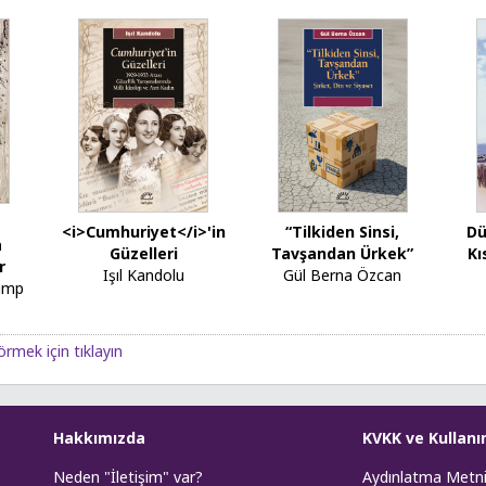
<i>Cumhuriyet</i>'in
“Tilkiden Sinsi,
Dü
a
Güzelleri
Tavşandan Ürkek”
Kı
r
Işıl Kandolu
Gül Berna Özcan
tump
örmek için tıklayın
Hakkımızda
KVKK ve Kullanı
Neden "İletişim" var?
Aydınlatma Metn