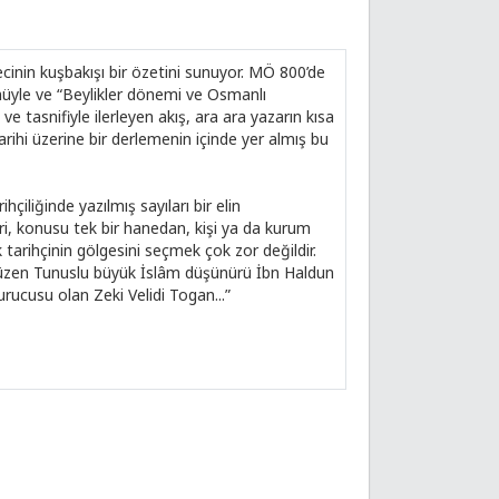
cinin kuşbakışı bir özetini sunuyor. MÖ 800’de
müyle ve “Beylikler dönemi ve Osmanlı
 ve tasnifiyle ilerleyen akış, ara ara yazarın kısa
rihi üzerine bir derlemenin içinde yer almış bu
hçiliğinde yazılmış sayıları bir elin
eri, konusu tek bir hanedan, kişi ya da kurum
ük tarihçinin gölgesini seçmek çok zor değildir.
nı düzen Tunuslu büyük İslâm düşünürü İbn Haldun
urucusu olan Zeki Velidi Togan...”