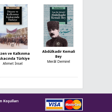
Abdülkadir Kemali
zen ve Kalkınma
Bey
skacında Türkiye
Merâl Demirel
Ahmet İnsel
m Koşulları
i