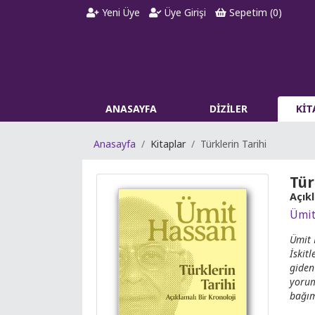
Yeni Üye
Üye Girişi
Sepetim (
0
)
ANASAYFA
DİZİLER
Kİ
Anasayfa
Kitaplar
Türklerin Tarihi
Tür
Açıkl
Ümit
Ümit 
İskit
giden 
yorum
bağım