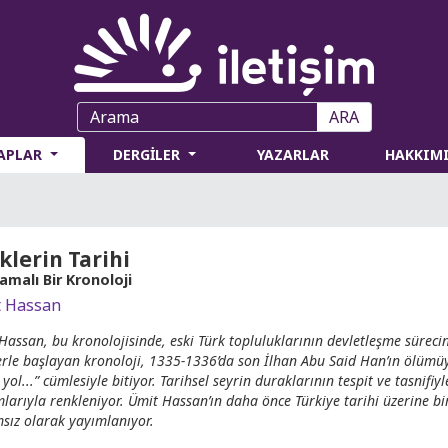
ARA
TAPLAR
DERGİLER
YAZARLAR
HAKKIM
klerin Tarihi
amalı Bir Kronoloji
 Hassan
Hassan, bu kronolojisinde, eski Türk topluluklarının devletleşme süreci
lerle başlayan kronoloji, 1335-1336’da son İlhan Abu Said Han’ın ölümüy
yol...” cümlesiyle bitiyor. Tarihsel seyrin duraklarının tespit ve tasnifiy
larıyla renkleniyor. Ümit Hassan’ın daha önce Türkiye tarihi üzerine bir
sız olarak yayımlanıyor.