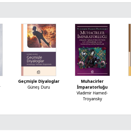
Geçmişle Diyaloglar
Muhacirler
r
Güneş Duru
İmparatorluğu
Vladimir Hamed-
Troyansky