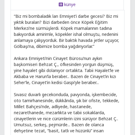
künye
“Biz mi bombaladık lan Emniyet’i darbe gecesi? Biz mi
yıktık buraları? Bizi darbeden önce Köpek Eğitim
Merkezi’ne sürmüşlerdi. Köpek mamalarının tadına
bakıyorduk amirimle, köpekler ishal olmuştu, nedenini
anlamaya çalışıyorduk. Bir baktık havada jetler uçuyor,
Gölbaşı’na, dibimize bomba yağdırıyorlar.”
Ankara Emniyeti’nin Cinayet Bürosu’nun aykırı
başkomiseri Behzat Ç., öfkesinden yorgun düşmüş,
yine hayalet gibi dolanıyor ortalıkta. Tabii Hayalet’le ve
Akbaba ve Harun’la beraber... Bazen de Cinayet’in kızı
Seher’le, Cinayet’in kedisi Gaspi’yle beraber...
Sıvasız duvarlı gecekonduda, pavyonda, işkembecide,
oto tamirhanesinde, dükkânda, şık bir ofiste, tekkede,
Millet Bahçesi’nde, adliyede, hastanede,
nezarethanede, mezarlıkta ve tabii sokaklarda,
cinayetlerin ve nice cürümlerin izini sürüyor Behzat Ç..
Umutsuz, serkeş, pejmürde... Bazen de olanca
dehşetine tezat, “basit, tatlı ve hüzünlü” insan