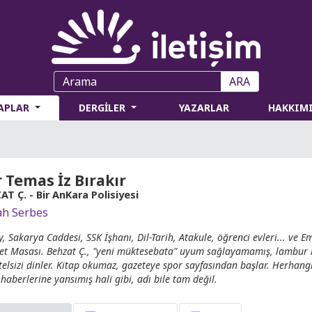
ARA
TAPLAR
DERGİLER
YAZARLAR
HAKKIM
 Temas İz Bırakır
T Ç. - Bir AnKara Polisiyesi
h Serbes
y, Sakarya Caddesi, SSK İşhanı, Dil-Tarih, Atakule, öğrenci evleri... ve Em
et Masası. Behzat Ç., "yeni müktesebata" uyum sağlayamamış, lambur lu
 telsizi dinler. Kitap okumaz, gazeteye spor sayfasından başlar. Herhangi
 haberlerine yansımış hali gibi, adı bile tam değil.