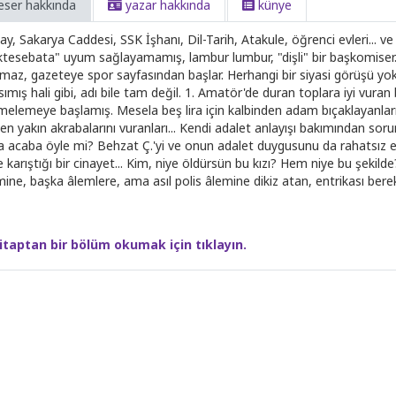
eser hakkında
yazar hakkında
künye
lay, Sakarya Caddesi, SSK İşhanı, Dil-Tarih, Atakule, öğrenci evleri... v
tesebata" uyum sağlayamamış, lambur lumbur, "dişli" bir başkomiser. Mü
maz, gazeteye spor sayfasından başlar. Herhangi bir siyasi görüşü yok.
ımış hali gibi, adı bile tam değil. 1. Amatör'de duran toplara iyi vuran
melemeye başlamış. Mesela beş lira için kalbinden adam bıçaklayanlar
 en yakın akrabalarını vuranları... Kendi adalet anlayışı bakımından sorun
 acaba öyle mi? Behzat Ç.'yi ve onun adalet duygusunu da rahatsız eden 
e karıştığı bir cinayet... Kim, niye öldürsün bu kızı? Hem niye bu şekild
ine, başka âlemlere, ama asıl polis âlemine dikiz atan, entrikası bereket
itaptan bir bölüm okumak için tıklayın.