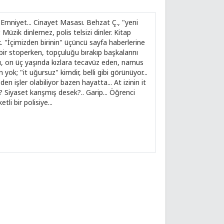
e Emniyet... Cinayet Masası. Behzat Ç., "yeni
zik dinlemez, polis telsizi dinler. Kitap
 "İçimizden birinin" üçüncü sayfa haberlerine
 bir stoperken, topçuluğu bırakıp başkalarını
ı, on üç yaşında kızlara tecavüz eden, namus
 yok; "it uğursuz" kimdir, belli gibi görünüyor...
işler olabiliyor bazen hayatta... At izinin it
e? Siyaset karışmış desek?.. Garip... Öğrenci
li bir polisiye...