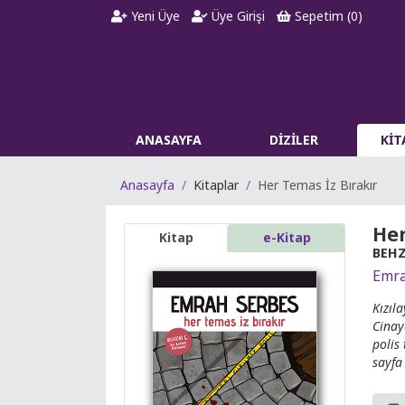
Yeni Üye
Üye Girişi
Sepetim (
0
)
ANASAYFA
DİZİLER
Kİ
Anasayfa
Kitaplar
Her Temas İz Bırakır
Her
Kitap
e-Kitap
BEHZA
Emra
Kızıla
Cinay
polis
sayfa