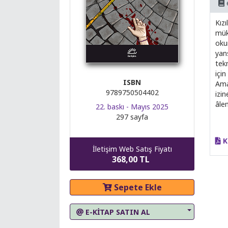
Kızı
mük
oku
yans
tek
için
ISBN
Ama
9789750504402
izin
âlem
22. baskı - Mayıs 2025
297 sayfa
K
İletişim Web Satış Fiyatı
368,00 TL
Sepete Ekle
E-KİTAP SATIN AL