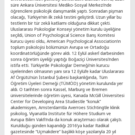
süre Ankara Üniversitesi Mediko-Sosyal Merkezi’nde
öğrencilere psikolojik danışmanlık yaptı. Sonradan pişman
olacağı, Türkiye’nin ilk zekâ testini geliştirdi. Uzun yıllar bu
testlerin bir tür zekâ katliamı olduğuna dikkat çekti.
Uluslararası Psikologlar Konseyi yönetim kurulu üyeliğine
seçildi, Union of Psychological Science Barış Komitesi
kurucu üyesi oldu, American Psychological Association’ın
toplum psikolojisi bölümünün Avrupa ve Ortadoğu
koordinatörlüğünde görev aldı. 12 Eylül askerî darbesinden
sonra öğretim üyeliği yaptığı Boğaziçi Üniversitesi’nden
istifa etti. Türkiye’de Psikologlar Derneği’nin kurucu
üyelerinden olmasının yanı sıra 12 Eylül’e kadar Uluslararası
Af Örgütü’nün İstanbul Şubesi başkanlığında, Tüm
Öğretim Üyeleri Derneği (TÜMÖD) yönetim kurulunda yer
aldı. O tarihten sonra Kassel, Marburg ve Bremen
üniversitelerinde öğretim üyesi, Kanada McGill Üniversitesi
Center for Developing Area Studies’de “konuk”
akademisyen, Amsterdam’da Averroes Stichting’de klinik
psikolog, Viyana’da Institute für Höhere Studium ve
Avrupa Bilim Vakfı’nda da konuk araştırmacı olarak çalıştı.
Kurulduğu günden kapandığı 2016’ya kadar Radikal
gazetesinde “Uçmakdere” başlıklı köşe yazılarıyla 20 yıl