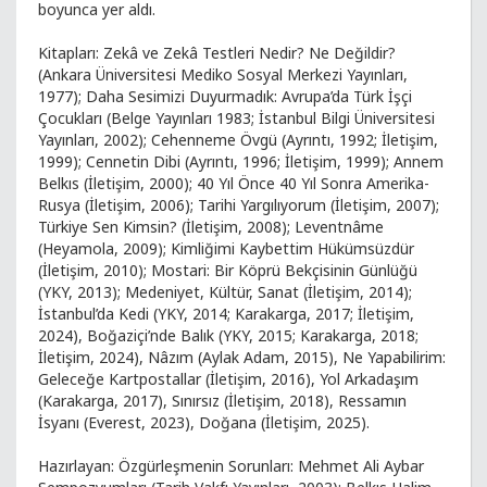
boyunca yer aldı.
Kitapları: Zekâ ve Zekâ Testleri Nedir? Ne Değildir?
(Ankara Üniversitesi Mediko Sosyal Merkezi Yayınları,
1977); Daha Sesimizi Duyurmadık: Avrupa’da Türk İşçi
Çocukları (Belge Yayınları 1983; İstanbul Bilgi Üniversitesi
Yayınları, 2002); Cehenneme Övgü (Ayrıntı, 1992; İletişim,
1999); Cennetin Dibi (Ayrıntı, 1996; İletişim, 1999); Annem
Belkıs (İletişim, 2000); 40 Yıl Önce 40 Yıl Sonra Amerika-
Rusya (İletişim, 2006); Tarihi Yargılıyorum (İletişim, 2007);
Türkiye Sen Kimsin? (İletişim, 2008); Leventnâme
(Heyamola, 2009); Kimliğimi Kaybettim Hükümsüzdür
(İletişim, 2010); Mostari: Bir Köprü Bekçisinin Günlüğü
(YKY, 2013); Medeniyet, Kültür, Sanat (İletişim, 2014);
İstanbul’da Kedi (YKY, 2014; Karakarga, 2017; İletişim,
2024), Boğaziçi’nde Balık (YKY, 2015; Karakarga, 2018;
İletişim, 2024), Nâzım (Aylak Adam, 2015), Ne Yapabilirim:
Geleceğe Kartpostallar (İletişim, 2016), Yol Arkadaşım
(Karakarga, 2017), Sınırsız (İletişim, 2018), Ressamın
İsyanı (Everest, 2023), Doğana (İletişim, 2025).
Hazırlayan: Özgürleşmenin Sorunları: Mehmet Ali Aybar