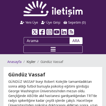
Yeni Üye
Üye Girişi
Sepetim (
0
)
ARA
Anasayfa
Kişiler
Gündüz Vassaf
Gündüz Vassaf
GÜNDÜZ VASSAF liseyi Robert Kolej’de tamamladıktan
sonra aldığı futbol bursuyla psikoloji eğitimi gördüğü
George Washington Üniversitesi’nden mezun oldu.
Gençliğinde ABD’de akıl hastanesi gardiyanlığından TRT’de
radyo spikerliğine kadar çeşitli işlerde çalıştı. Hacettepe
Üniversitesi’nden psikoloji doktorasını aldıktan sonra, uzun