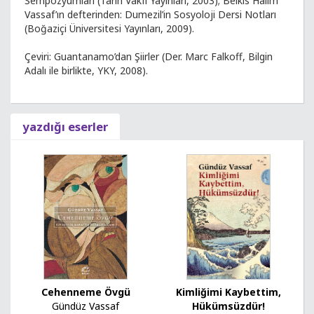
Sempozyumları (Tarih Vakfı Yayınları, 2003); Belkıs Halim
Vassaf’ın defterinden: Dumezil’in Sosyoloji Dersi Notları
(Boğaziçi Üniversitesi Yayınları, 2009).
Çeviri: Guantanamo’dan Şiirler (Der. Marc Falkoff, Bilgin
Adalı ile birlikte, YKY, 2008).
yazdığı eserler
Kimliğimi Kaybettim,
Cehenneme Övgü
Hükümsüzdür!
Gündüz Vassaf