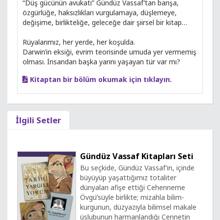
“Düş gücünün avukatı” Gündüz Vassaf’tan barışa,
özgürlüğe, haksızlıkları vurgulamaya, düşlemeye,
değişime, birlikteliğe, geleceğe dair şiirsel bir kitap…
Rüyalarımız, her yerde, her koşulda.
Darwin’in eksiği, evrim teorisinde umuda yer vermemiş
olması. İnsandan başka yarını yaşayan tür var mı?
Kitaptan bir bölüm okumak için tıklayın.
İlgili Setler
Gündüz Vassaf Kitapları Seti
Bu seçkide, Gündüz Vassaf’ın, içinde
büyüyüp yaşattığımız totaliter
dünyaları afişe ettiği Cehenneme
Övgü’süyle birlikte; mizahla bilim-
kurgunun, düzyazıyla bilimsel makale
üslubunun harmanlandığı Cennetin