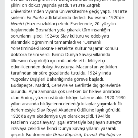
şiirini on dokuz yaşında yazdı. 1913’te Zagreb
Üniversitesi’nden Viyana Üniversitesi’ne geçiş yaptı. 1918’te
şiirlerini
Ex Ponto
adlı kitabında derledi. Bu eserini 1920’de
Nemiri
(Huzursuzluklar) izledi. Eserlerinde, 20. yüzyılın
başlarındaki Bosna’dan yola çıkarak tüm insanlığın
sorunlarını işledi. 1924’te Slav kültürü ve edebiyatı
alanındaki öğrenimini tamamladı ve “Osmanlı
Yönetimindeki Bosna-Hersek’te Kültür Yaşamı” konulu
doktora tezini verdi. Birinci Dünya Savaşı yıllarında
ülkesinin özgürlüğü için mücadele etti. Milliyetçi
etkinliklerinden dolayı Avusturya-Macaristan yetkilileri
tarafından bir süre gözaltında tutuldu. 1924 yılında
Yugoslav Dışişleri Bakanlığı’nda göreve başladı.
Budapeşte, Madrid, Cenevre ve Berlin’de dış görevlerde
bulundu. Aynı zamanda çok üretken bir hikâye anlatıcısı
olan Andriç, yüzün üstünde hikâye kaleme aldı. 1920-1930
yılları arasında hikâyelerini derlediği kitaplar yayımladı. İlk
derlemesiyle Slav Royal Akademi Ödülü’ne layık görüldü.
1926’da aynı akademiye üye olarak seçildi. 1941’de
Nazilerin Yugoslavya’yı işgal etmesiyle başlayan süreçte
inzivaya çekildi ve İkinci Dünya Savaşı yıllarını yazarak
geçirdi. Bu dönemde
Drina Köprüsü
,
Travnik Günlüğü
ve