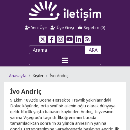
Yeni Üye
Üye Girişi
Sepetim (
0
)
ARA
Anasayfa
Kişiler
İvo Andriç
İvo Andriç
9 Ekim 1892’de Bosna-Hersek’te Travnik yakınlarındaki
Dolac köyünde, orta sınıf bir ailenin oğlu olarak dünyaya
geldi. Küçük yaşta babasını kaybeden Andriç, teyzesinin
yanına Vişegrad’a taşındı. İlköğrenimini burada
tamamladıktan sonra 1903 yılında annesinin yanına
döndü. Ortaöğrenimine Saraybosna’da başlayan Andriç, ilk