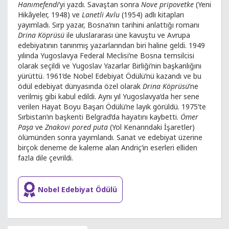
Hanımefendi
’yi yazdı. Savaştan sonra
Nove pripovetke
(Yeni
Hikâyeler, 1948) ve
Lanetli Avlu
(1954) adlı kitapları
yayımladı. Sırp yazar, Bosna’nın tarihini anlattığı romanı
Drina Köprüsü
ile uluslararası üne kavuştu ve Avrupa
edebiyatının tanınmış yazarlarından biri haline geldi. 1949
yılında Yugoslavya Federal Meclisi’ne Bosna temsilcisi
olarak seçildi ve Yugoslav Yazarlar Birliği’nin başkanlığını
yürüttü. 1961’de Nobel Edebiyat Ödülü’nü kazandı ve bu
ödül edebiyat dünyasında özel olarak
Drina Köprüsü
’ne
verilmiş gibi kabul edildi. Aynı yıl Yugoslavya’da her sene
verilen Hayat Boyu Başarı Ödülü’ne layık görüldü. 1975’te
Sırbistan’ın başkenti Belgrad’da hayatını kaybetti.
Ömer
Paşa
ve
Znakovi pored puta
(Yol Kenarındaki İşaretler)
ölümünden sonra yayımlandı. Sanat ve edebiyat üzerine
birçok deneme de kaleme alan Andriç’in eserleri elliden
fazla dile çevrildi.
Nobel Edebiyat Ödülü