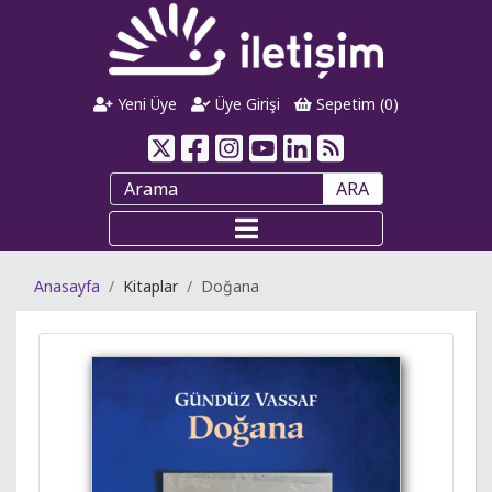
Yeni Üye
Üye Girişi
Sepetim (
0
)
ARA
Anasayfa
Kitaplar
Doğana